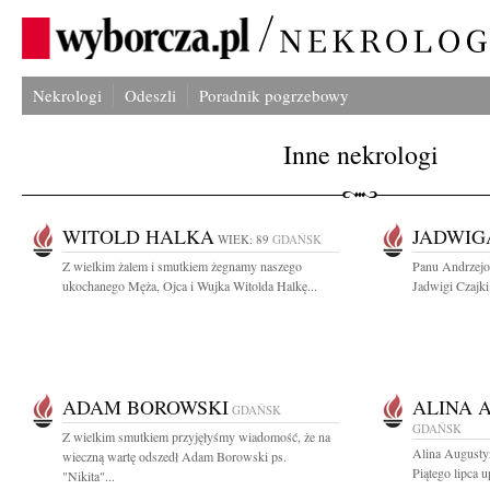
Nekrologi
Odeszli
Poradnik pogrzebowy
Inne nekrologi
WITOLD HALKA
JADWIG
WIEK: 89
GDAŃSK
Z wielkim żalem i smutkiem żegnamy naszego
Panu Andrzejo
ukochanego Męża, Ojca i Wujka Witolda Halkę...
Jadwigi Czajki 
ADAM BOROWSKI
ALINA 
GDAŃSK
GDAŃSK
Z wielkim smutkiem przyjęłyśmy wiadomość, że na
Alina Augusty
wieczną wartę odszedł Adam Borowski ps.
Piątego lipca u
"Nikita"...