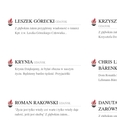
LESZEK GÓRECKI
KRZYSZ
GDAŃSK
GDAŃSK
Z głębokim żalem przyjęliśmy wiadomość o śmierci
Z głębokim ża
Kpt. ż.w. Leszka Góreckiego Człowieka...
Krzysztofa Dow
KRYNIA
CHRIS 
GDAŃSK
BÄREN
Kryniu Dziękujemy, że byłaś obecna w naszym
życiu. Będziemy bardzo tęsknić. Przyjaciólki
Dom Ronalda 
Lehmann-Bärenk
ROMAN RAKOWSKI
DANUTA
GDAŃSK
ZARÓW
"Życie jest tylko wtedy coś warte i tylko wtedy daje
radość, jeśli jest służbą" Z głębokim żalem...
Z głębokim sm