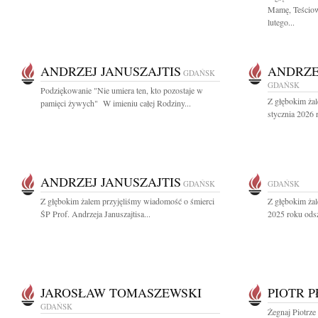
Mamę, Teściową
lutego...
ANDRZEJ JANUSZAJTIS
ANDRZE
GDAŃSK
GDAŃSK
Podziękowanie "Nie umiera ten, kto pozostaje w
Z głębokim ża
pamięci żywych" W imieniu całej Rodziny...
stycznia 2026 r
ANDRZEJ JANUSZAJTIS
GDAŃSK
GDAŃSK
Z głębokim żalem przyjęliśmy wiadomość o śmierci
Z głębokim żal
ŚP Prof. Andrzeja Januszajtisa...
2025 roku odsz
JAROSŁAW TOMASZEWSKI
PIOTR 
GDAŃSK
Żegnaj Piotrze