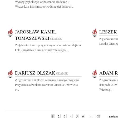
Wyrazy głębokiego współczucia Rodzinie i
Wszystkim Bliskim z powodu nagłej śmierci...
JAROSŁAW KAMIL
LESZEK
TOMASZEWSKI
GDAŃSK
Z głębokim ża
Leszka Giersze
Z głębokim żalem przyjęliśmy wiadomość o odejściu
Lek. Jarosława Kamila Tomaszewskiego...
DARIUSZ OLSZAK
ADAM R
GDAŃSK
Z ogromnym smutkiem żegnamy naszego drogiego
Z ogromnym s
Przyjaciela adwokata Dariusza Olszaka Człowieka
listopada 2025
o...
Wieczną...
1
2
3
4
5
6
...
68
następ