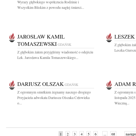
Wyrazy głębokiego współczucia Rodzinie i
Wszystkim Bliskim z powodu nagłej śmierci...
JAROSŁAW KAMIL
LESZEK
TOMASZEWSKI
GDAŃSK
Z głębokim ża
Leszka Giersze
Z głębokim żalem przyjęliśmy wiadomość o odejściu
Lek. Jarosława Kamila Tomaszewskiego...
DARIUSZ OLSZAK
ADAM R
GDAŃSK
Z ogromnym smutkiem żegnamy naszego drogiego
Z ogromnym s
Przyjaciela adwokata Dariusza Olszaka Człowieka
listopada 2025
o...
Wieczną...
1
2
3
4
5
6
...
68
następ