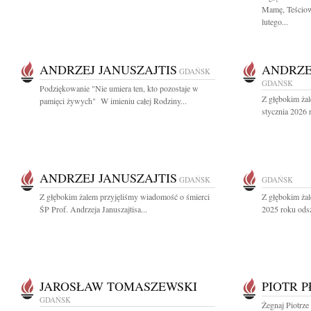
Mamę, Teściową
lutego...
ANDRZEJ JANUSZAJTIS
ANDRZE
GDAŃSK
GDAŃSK
Podziękowanie "Nie umiera ten, kto pozostaje w
Z głębokim ża
pamięci żywych" W imieniu całej Rodziny...
stycznia 2026 r
ANDRZEJ JANUSZAJTIS
GDAŃSK
GDAŃSK
Z głębokim żalem przyjęliśmy wiadomość o śmierci
Z głębokim żal
ŚP Prof. Andrzeja Januszajtisa...
2025 roku odsz
JAROSŁAW TOMASZEWSKI
PIOTR 
GDAŃSK
Żegnaj Piotrze