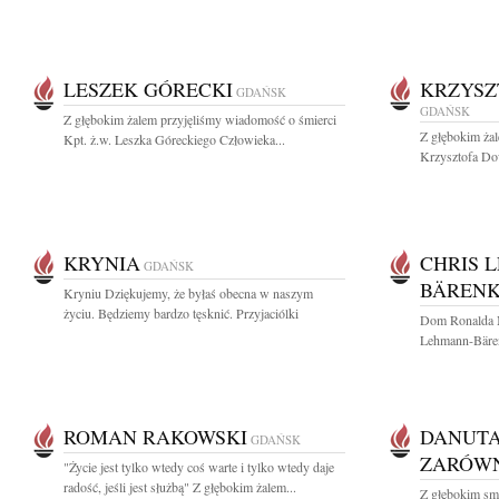
LESZEK GÓRECKI
KRZYSZ
GDAŃSK
GDAŃSK
Z głębokim żalem przyjęliśmy wiadomość o śmierci
Z głębokim ża
Kpt. ż.w. Leszka Góreckiego Człowieka...
Krzysztofa Dow
KRYNIA
CHRIS 
GDAŃSK
BÄREN
Kryniu Dziękujemy, że byłaś obecna w naszym
życiu. Będziemy bardzo tęsknić. Przyjaciólki
Dom Ronalda 
Lehmann-Bärenk
ROMAN RAKOWSKI
DANUTA
GDAŃSK
ZARÓW
"Życie jest tylko wtedy coś warte i tylko wtedy daje
radość, jeśli jest służbą" Z głębokim żalem...
Z głębokim sm