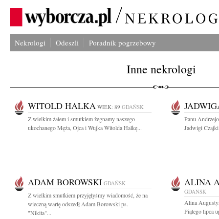
Nekrologi
Odeszli
Poradnik pogrzebowy
Inne nekrologi
WITOLD HALKA
JADWIG
WIEK: 89
GDAŃSK
Z wielkim żalem i smutkiem żegnamy naszego
Panu Andrzejo
ukochanego Męża, Ojca i Wujka Witolda Halkę...
Jadwigi Czajki 
ADAM BOROWSKI
ALINA 
GDAŃSK
GDAŃSK
Z wielkim smutkiem przyjęłyśmy wiadomość, że na
Alina Augusty
wieczną wartę odszedł Adam Borowski ps.
Piątego lipca u
"Nikita"...