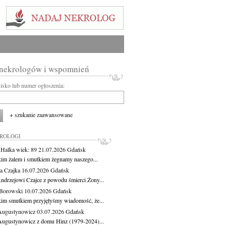
 nekrologów i wspomnień
wisko lub numer ogłoszenia:
+ szukanie zaawansowane
KROLOGI
 Halka
wiek: 89
21.07.2026
Gdańsk
kim żalem i smutkiem żegnamy naszego...
a Czajka
16.07.2026
Gdańsk
ndrzejowi Czajce z powodu śmierci Żony...
Borowski
10.07.2026
Gdańsk
kim smutkiem przyjęłyśmy wiadomość, że...
Augustynowicz
03.07.2026
Gdańsk
Augustynowicz z domu Hinz (1979-2024)...