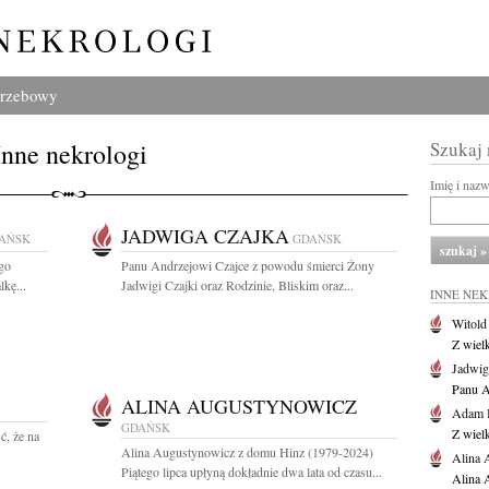
grzebowy
Inne nekrologi
Szukaj
Imię i naz
JADWIGA CZAJKA
AŃSK
GDAŃSK
go
Panu Andrzejowi Czajce z powodu śmierci Żony
kę...
Jadwigi Czajki oraz Rodzinie, Bliskim oraz...
INNE NE
Witold
Z wiel
Jadwig
Panu A
ALINA AUGUSTYNOWICZ
Adam 
GDAŃSK
Z wiel
, że na
Alina Augustynowicz z domu Hinz (1979-2024)
Alina 
Piątego lipca upłyną dokładnie dwa lata od czasu...
Alina 