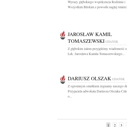
Wyrazy głębokiego współczucia Rodzinie i
Wszystkim Bliskim z powodu nagłej śmierci
JAROSŁAW KAMIL
TOMASZEWSKI
GDAŃSK
Z głębokim żalem przyjęliśmy wiadomość o
Lek. Jarosława Kamila Tomaszewskiego...
DARIUSZ OLSZAK
GDAŃSK
Z ogromnym smutkiem żegnamy naszego dr
Przyjaciela adwokata Dariusza Olszaka Czł
o...
1
2
3