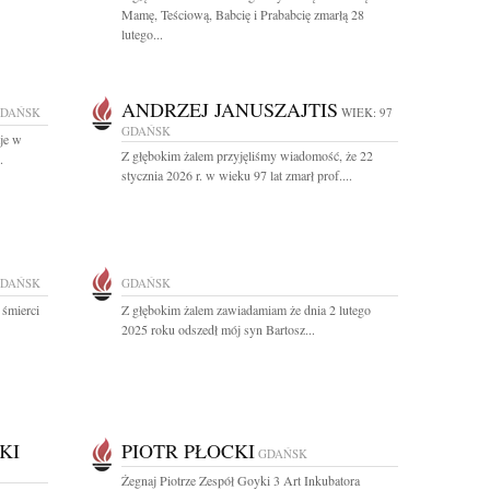
Mamę, Teściową, Babcię i Prababcię zmarłą 28
lutego...
ANDRZEJ JANUSZAJTIS
DAŃSK
WIEK: 97
GDAŃSK
aje w
Z głębokim żalem przyjęliśmy wiadomość, że 22
.
stycznia 2026 r. w wieku 97 lat zmarł prof....
DAŃSK
GDAŃSK
 śmierci
Z głębokim żalem zawiadamiam że dnia 2 lutego
2025 roku odszedł mój syn Bartosz...
KI
PIOTR PŁOCKI
GDAŃSK
Żegnaj Piotrze Zespół Goyki 3 Art Inkubatora