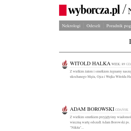
Nekrologi
Odeszli
Poradnik po
WITOLD HALKA
WIEK: 89
GD
Z wielkim żalem i smutkiem żegnamy nasze
ukochanego Męża, Ojca i Wujka Witolda Hal
ADAM BOROWSKI
GDAŃSK
Z wielkim smutkiem przyjęłyśmy wiadomość
wieczną wartę odszedł Adam Borowski ps.
"Nikita"...