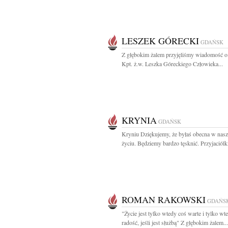
LESZEK GÓRECKI
GDAŃSK
Z głębokim żalem przyjęliśmy wiadomość o
Kpt. ż.w. Leszka Góreckiego Człowieka...
KRYNIA
GDAŃSK
Kryniu Dziękujemy, że byłaś obecna w nas
życiu. Będziemy bardzo tęsknić. Przyjaciólk
ROMAN RAKOWSKI
GDAŃS
"Życie jest tylko wtedy coś warte i tylko wt
radość, jeśli jest służbą" Z głębokim żalem...