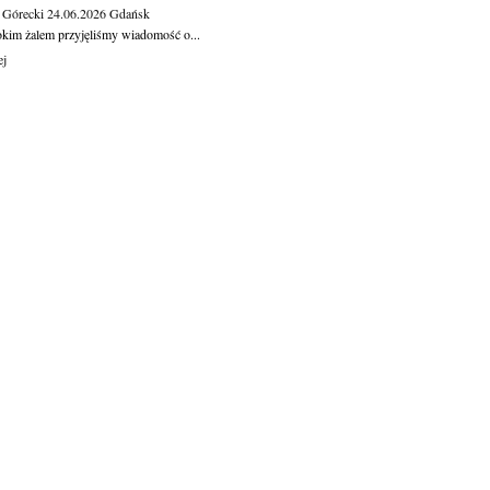
 Górecki
24.06.2026
Gdańsk
okim żalem przyjęliśmy wiadomość o...
ej