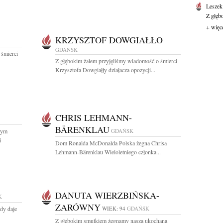
Leszek
Z głęb
+ więc
KRZYSZTOF DOWGIAŁŁO
GDAŃSK
 śmierci
Z głębokim żalem przyjęliśmy wiadomość o śmierci
Krzysztofa Dowgiałły działacza opozycji...
CHRIS LEHMANN-
BÄRENKLAU
zym
GDAŃSK
i
Dom Ronalda McDonalda Polska żegna Chrisa
Lehmann-Bärenklau Wieloletniego członka...
DANUTA WIERZBIŃSKA-
K
ZARÓWNY
edy daje
WIEK: 94
GDAŃSK
Z głębokim smutkiem żegnamy naszą ukochaną