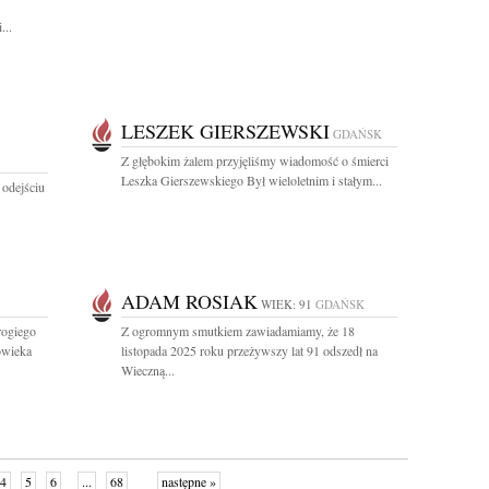
...
LESZEK GIERSZEWSKI
GDAŃSK
Z głębokim żalem przyjęliśmy wiadomość o śmierci
Leszka Gierszewskiego Był wieloletnim i stałym...
 odejściu
ADAM ROSIAK
WIEK: 91
GDAŃSK
ogiego
Z ogromnym smutkiem zawiadamiamy, że 18
owieka
listopada 2025 roku przeżywszy lat 91 odszedł na
Wieczną...
4
5
6
...
68
następne »