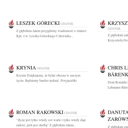
LESZEK GÓRECKI
KRZYSZ
GDAŃSK
GDAŃSK
Z głębokim żalem przyjęliśmy wiadomość o śmierci
Z głębokim ża
Kpt. ż.w. Leszka Góreckiego Człowieka...
Krzysztofa Dow
KRYNIA
CHRIS 
GDAŃSK
BÄREN
Kryniu Dziękujemy, że byłaś obecna w naszym
życiu. Będziemy bardzo tęsknić. Przyjaciólki
Dom Ronalda 
Lehmann-Bärenk
ROMAN RAKOWSKI
DANUTA
GDAŃSK
ZARÓW
"Życie jest tylko wtedy coś warte i tylko wtedy daje
radość, jeśli jest służbą" Z głębokim żalem...
Z głębokim sm