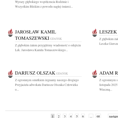
Wyrazy głębokiego współczucia Rodzinie i
Wszystkim Bliskim z powodu nagłej śmierci...
JAROSŁAW KAMIL
LESZEK
TOMASZEWSKI
GDAŃSK
Z głębokim ża
Leszka Giersze
Z głębokim żalem przyjęliśmy wiadomość o odejściu
Lek. Jarosława Kamila Tomaszewskiego...
DARIUSZ OLSZAK
ADAM R
GDAŃSK
Z ogromnym smutkiem żegnamy naszego drogiego
Z ogromnym s
Przyjaciela adwokata Dariusza Olszaka Człowieka
listopada 2025
o...
Wieczną...
1
2
3
4
5
6
...
68
następ