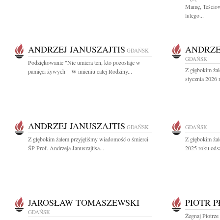
Mamę, Teściową
lutego...
ANDRZEJ JANUSZAJTIS
ANDRZE
GDAŃSK
GDAŃSK
Podziękowanie "Nie umiera ten, kto pozostaje w
Z głębokim ża
pamięci żywych" W imieniu całej Rodziny...
stycznia 2026 r
ANDRZEJ JANUSZAJTIS
GDAŃSK
GDAŃSK
Z głębokim żalem przyjęliśmy wiadomość o śmierci
Z głębokim żal
ŚP Prof. Andrzeja Januszajtisa...
2025 roku odsz
JAROSŁAW TOMASZEWSKI
PIOTR 
GDAŃSK
Żegnaj Piotrze