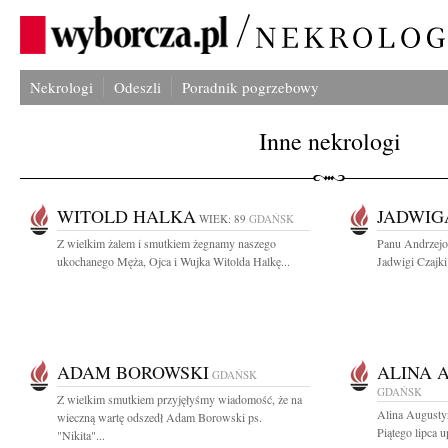
Nekrologi
Odeszli
Poradnik pogrzebowy
Inne nekrologi
WITOLD HALKA
JADWIG
WIEK: 89
GDAŃSK
Z wielkim żalem i smutkiem żegnamy naszego
Panu Andrzejo
ukochanego Męża, Ojca i Wujka Witolda Halkę...
Jadwigi Czajki 
ADAM BOROWSKI
ALINA 
GDAŃSK
GDAŃSK
Z wielkim smutkiem przyjęłyśmy wiadomość, że na
Alina Augusty
wieczną wartę odszedł Adam Borowski ps.
Piątego lipca u
"Nikita"...