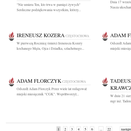
Dnia 17 wrześn
"Nie umiera Ten, kto trwa w pamięci żywych"
Nasza ukochana
Serdeczne podziękowania wszystkim, którzy...
IRENEUSZ KOZERA
ADAM F
CZĘSTOCHOWA
W pierwszą Rocznicę śmierci Ireneusza Kozery
Odszedł Adam 
kochanego Męża, Ojca i Dziadka, szlachetnego...
miejski miesię
ADAM FLORCZYK
TADEUS
CZĘSTOCHOWA
KRAWC
Odszedł Adam Florczyk Przez wiele lat redagował
miejski miesięcznik "CGK". Współtworzył...
W dniu 21 sierp
mgr inż. Tadeu
1
2
3
4
5
6
...
22
następ