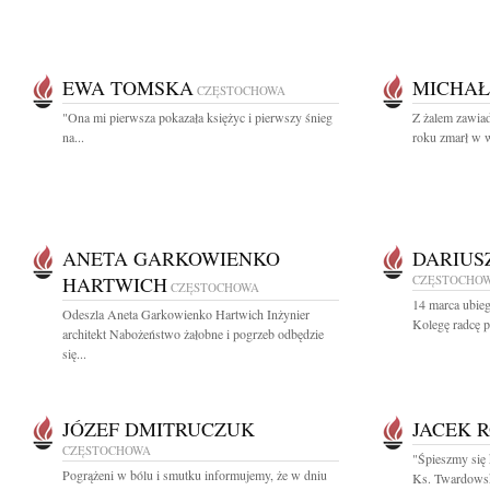
EWA TOMSKA
MICHAŁ
CZĘSTOCHOWA
"Ona mi pierw­sza po­ka­za­ła księ­życ i pierw­szy śnieg
Z żalem zawia
na...
roku zmarł w w
ANETA GARKOWIENKO
DARIUS
HARTWICH
CZĘSTOCHO
CZĘSTOCHOWA
14 marca ubie
Odeszla Aneta Garkowienko Hartwich Inżynier
Kolegę radcę p
architekt Nabożeństwo żałobne i pogrzeb odbędzie
się...
JÓZEF DMITRUCZUK
JACEK 
CZĘSTOCHOWA
"Śpieszmy się 
Pogrążeni w bólu i smutku informujemy, że w dniu
Ks. Twardowsk