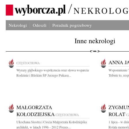
Nekrologi
Odeszli
Poradnik pogrzebowy
Inne nekrologi
ANNA J
CZĘSTOCHOWA
Wyrazy głębokiego współczucia oraz słowa wsparcia
Wspomnienie Tr
Rodzinie i Bliskim ŚP Jerzego Pukasa...
Tribute to, res
MAŁGORZATA
ZYGMUN
KOŁODZIEJSKA
ROLAT
CZĘSTOCHOWA
C
Ukochana Siostra i Ciocia Małgorzata Kołodziejska
1 lipca - w dn
architekt, w latach 1996 - 2012 Prezes...
Rolata memoria