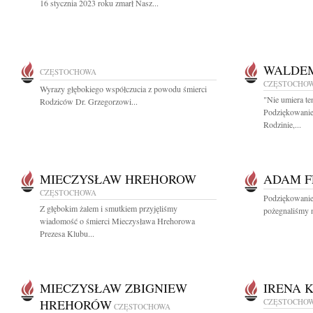
16 stycznia 2023 roku zmarł Nasz...
WALDE
CZĘSTOCHOWA
CZĘSTOCHO
Wyrazy głębokiego współczucia z powodu śmierci
"Nie umiera te
Rodziców Dr. Grzegorzowi...
Podziękowanie
Rodzinie,...
MIECZYSŁAW HREHOROW
ADAM F
CZĘSTOCHOWA
Podziękowanie 
Z głębokim żalem i smutkiem przyjęliśmy
pożegnaliśmy n
wiadomość o śmierci Mieczysława Hrehorowa
Prezesa Klubu...
MIECZYSŁAW ZBIGNIEW
IRENA 
HREHORÓW
CZĘSTOCHO
CZĘSTOCHOWA