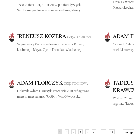
Dnia 17 wrześn
"Nie umiera Ten, kto trwa w pamięci żywych"
Nasza ukochana
Serdeczne podziękowania wszystkim, którzy...
IRENEUSZ KOZERA
ADAM F
CZĘSTOCHOWA
W pierwszą Rocznicę śmierci Ireneusza Kozery
Odszedł Adam 
kochanego Męża, Ojca i Dziadka, szlachetnego...
miejski miesię
ADAM FLORCZYK
TADEUS
CZĘSTOCHOWA
KRAWC
Odszedł Adam Florczyk Przez wiele lat redagował
miejski miesięcznik "CGK". Współtworzył...
W dniu 21 sierp
mgr inż. Tadeu
1
2
3
4
5
6
...
22
następ