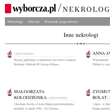
Nekrologi
Odeszli
Poradnik pogrzebowy
Inne nekrologi
ANNA J
CZĘSTOCHOWA
Wyrazy głębokiego współczucia oraz słowa wsparcia
Wspomnienie Tr
Rodzinie i Bliskim ŚP Jerzego Pukasa...
Tribute to, res
MAŁGORZATA
ZYGMUN
KOŁODZIEJSKA
ROLAT
CZĘSTOCHOWA
C
Ukochana Siostra i Ciocia Małgorzata Kołodziejska
1 lipca - w dn
architekt, w latach 1996 - 2012 Prezes...
Rolata memoria