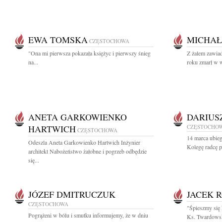
EWA TOMSKA
MICHAŁ
CZĘSTOCHOWA
"Ona mi pierw­sza po­ka­za­ła księ­życ i pierw­szy śnieg
Z żalem zawia
na...
roku zmarł w w
ANETA GARKOWIENKO
DARIUS
HARTWICH
CZĘSTOCHO
CZĘSTOCHOWA
14 marca ubie
Odeszla Aneta Garkowienko Hartwich Inżynier
Kolegę radcę p
architekt Nabożeństwo żałobne i pogrzeb odbędzie
się...
JÓZEF DMITRUCZUK
JACEK 
CZĘSTOCHOWA
"Śpieszmy się 
Pogrążeni w bólu i smutku informujemy, że w dniu
Ks. Twardowsk