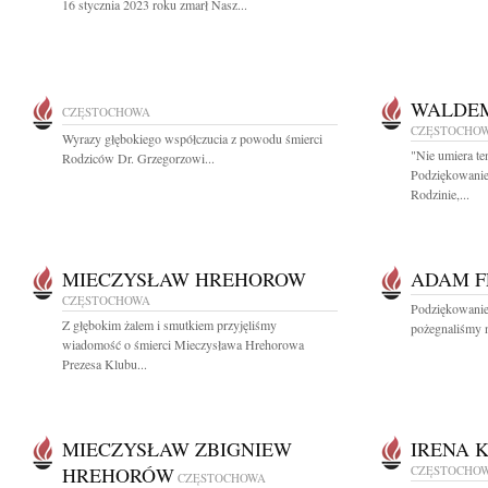
16 stycznia 2023 roku zmarł Nasz...
WALDE
CZĘSTOCHOWA
CZĘSTOCHO
Wyrazy głębokiego współczucia z powodu śmierci
"Nie umiera te
Rodziców Dr. Grzegorzowi...
Podziękowanie
Rodzinie,...
MIECZYSŁAW HREHOROW
ADAM F
CZĘSTOCHOWA
Podziękowanie 
Z głębokim żalem i smutkiem przyjęliśmy
pożegnaliśmy n
wiadomość o śmierci Mieczysława Hrehorowa
Prezesa Klubu...
MIECZYSŁAW ZBIGNIEW
IRENA 
HREHORÓW
CZĘSTOCHO
CZĘSTOCHOWA