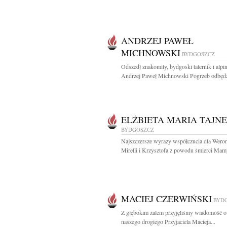
ANDRZEJ PAWEŁ
MICHNOWSKI
BYDGOSZCZ
Odszedł znakomity, bydgoski taternik i alpin
Andrzej Paweł Michnowski Pogrzeb odbędzi
ELŻBIETA MARIA TAJN
BYDGOSZCZ
Najszczersze wyrazy współczucia dla Weron
Mirelli i Krzysztofa z powodu śmierci Mamy
MACIEJ CZERWIŃSKI
BYD
Z głębokim żalem przyjęliśmy wiadomość o
naszego drogiego Przyjaciela Macieja...