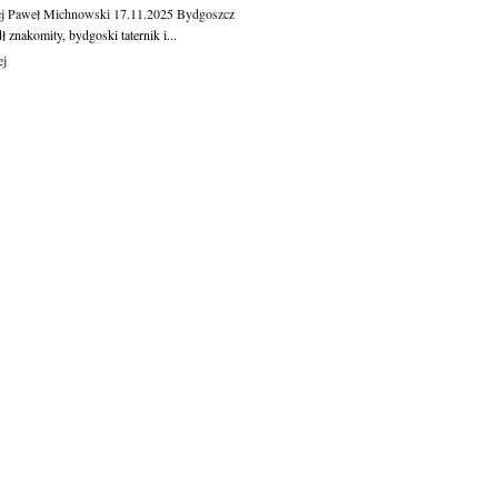
j Paweł Michnowski
17.11.2025
Bydgoszcz
 znakomity, bydgoski taternik i...
ej