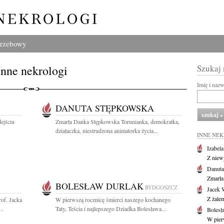
grzebowy
Inne nekrologi
Szukaj
Imię i naz
DANUTA STĘPKOWSKA
ejściu
Zmarła Danka Stępkowska Torunianka, demokratka,
działaczka, niestrudzona animatorka życia...
INNE NE
Izabel
Z niew
Danuta
Zmarła
BOLESŁAW DURLAK
BYDGOSZCZ
Jacek 
Z żalem
of. Jacka
W pierwszą rocznicę śmierci naszego kochanego
..
Taty, Teścia i najlepszego Dziadka Bolesława...
Bolesł
W pier