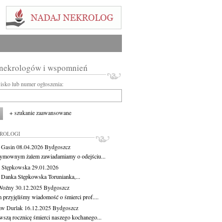
 nekrologów i wspomnień
wisko lub numer ogłoszenia:
+ szukanie zaawansowane
KROLOGI
a Gasin
08.04.2026
Bydgoszcz
ymownym żalem zawiadamiamy o odejściu...
 Stępkowska
29.01.2026
 Danka Stępkowska Torunianka,...
Woźny
30.12.2025
Bydgoszcz
 przyjęliśmy wiadomość o śmierci prof....
aw Durlak
16.12.2025
Bydgoszcz
wszą rocznicę śmierci naszego kochanego...