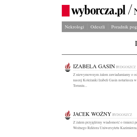
Nekrologi
Odeszli
Poradnik po
IZABELA GASIN
BYDGOSZCZ
Z niewymownym żalem zawiadamiamy o od
naszej Koleżanki Izabeli Gasin notariusza w
Toruniu...
JACEK WOŹNY
BYDGOSZCZ
Z żalem przyjęliśmy wiadomość o śmierci pr
Woźnego Rektora Uniwersytetu Kazimierza.