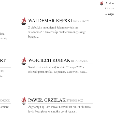
Andrze
Odszedł
+ więc
WALDEMAR KĘPSKI
BYDGOSZCZ
Z głębokim smutkiem i żalem przyjęliśmy
wiadomość o śmierci Śp. Waldemara Kępskiego
ista
byłego...
e się...
ERT
WOJCIECH KUBIAK
BYDGOSZCZ
Świat dziś wiele stracił W dniu 20 maja 2025 r.
iki,
odszedł pełen uroku, wspaniały Człowiek, nasz...
...
PAWEŁ GRZELAK
GOSZCZ
BYDGOSZCZ
 śmierci
Żegnamy Cię Tato Paweł Grzelak lat 68 Sit tibi terra
levis Pogrążone w smutku córki Agata...