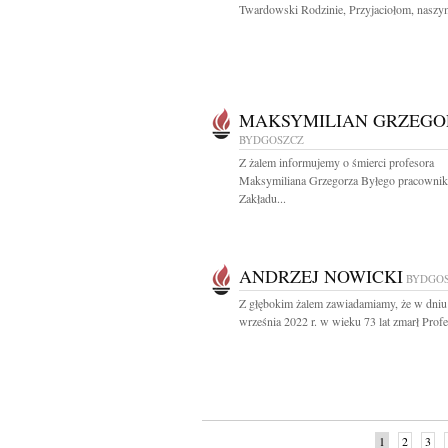
Twardowski Rodzinie, Przyjaciołom, naszym
MAKSYMILIAN GRZEGO
BYDGOSZCZ
Z żalem informujemy o śmierci profesora
Maksymiliana Grzegorza Byłego pracownik
Zakładu...
ANDRZEJ NOWICKI
BYDGO
Z głębokim żalem zawiadamiamy, że w dniu
września 2022 r. w wieku 73 lat zmarł Profes
1
2
3