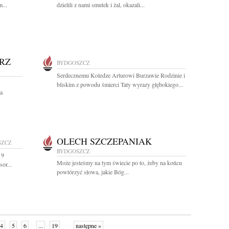
...
dzielili z nami smutek i żal, okazali...
RZ
BYDGOSZCZ
Serdecznemu Koledze Arturowi Burzawie Rodzinie i
bliskim z powodu śmierci Taty wyrazy głębokiego...
a
OLECH SZCZEPANIAK
SZCZ
BYDGOSZCZ
 9
Może jesteśmy na tym świecie po to, żeby na końcu
or...
powtórzyć słowa, jakie Bóg...
4
5
6
...
19
następne »