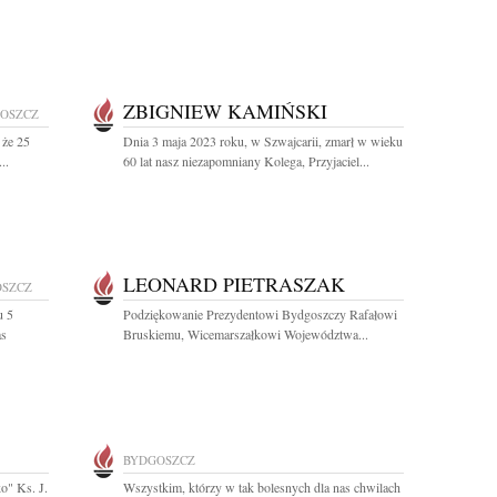
ZBIGNIEW KAMIŃSKI
OSZCZ
 że 25
Dnia 3 maja 2023 roku, w Szwajcarii, zmarł w wieku
..
60 lat nasz niezapomniany Kolega, Przyjaciel...
LEONARD PIETRASZAK
OSZCZ
u 5
Podziękowanie Prezydentowi Bydgoszczy Rafałowi
as
Bruskiemu, Wicemarszałkowi Województwa...
BYDGOSZCZ
o" Ks. J.
Wszystkim, którzy w tak bolesnych dla nas chwilach