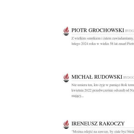
PIOTR GROCHOWSKI
BYDG
Z wielkim smutkiem i żalem zawiadamiamy,
lutego 2024 roku w wieku 58 lat zmarł Piotr.
MICHAŁ RUDOWSKI
BYDG
Nie umiera ten, kto żyje w pamięci Rok tem
kwietnia 2022 przedwcześnie odszedł od N
mający...
IRENEUSZ RAKOCZY
"Można odejść na zawsze, by stale być blisk