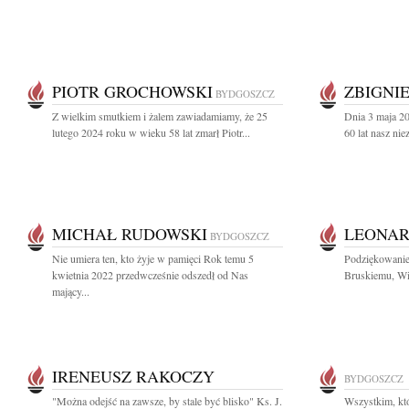
PIOTR GROCHOWSKI
ZBIGNI
BYDGOSZCZ
Z wielkim smutkiem i żalem zawiadamiamy, że 25
Dnia 3 maja 20
lutego 2024 roku w wieku 58 lat zmarł Piotr...
60 lat nasz nie
MICHAŁ RUDOWSKI
LEONAR
BYDGOSZCZ
Nie umiera ten, kto żyje w pamięci Rok temu 5
Podziękowanie
kwietnia 2022 przedwcześnie odszedł od Nas
Bruskiemu, Wi
mający...
IRENEUSZ RAKOCZY
BYDGOSZCZ
"Można odejść na zawsze, by stale być blisko" Ks. J.
Wszystkim, któ