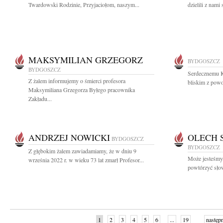
Twardowski Rodzinie, Przyjaciołom, naszym...
dzielili z nami 
MAKSYMILIAN GRZEGORZ
BYDGOSZCZ
BYDGOSZCZ
Serdecznemu K
Z żalem informujemy o śmierci profesora
bliskim z powo
Maksymiliana Grzegorza Byłego pracownika
Zakładu...
ANDRZEJ NOWICKI
OLECH 
BYDGOSZCZ
BYDGOSZCZ
Z głębokim żalem zawiadamiamy, że w dniu 9
Może jesteśmy 
września 2022 r. w wieku 73 lat zmarł Profesor...
powtórzyć słow
1
2
3
4
5
6
...
19
następ