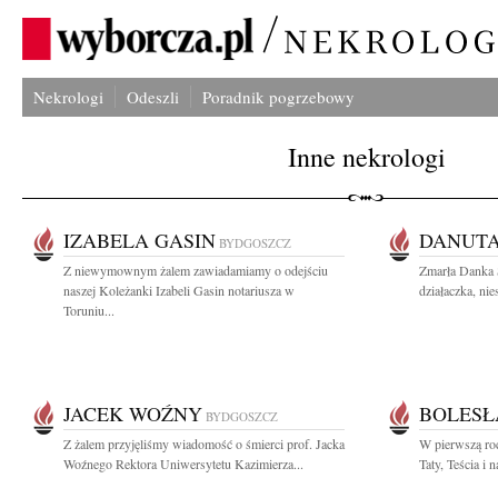
Nekrologi
Odeszli
Poradnik pogrzebowy
Inne nekrologi
IZABELA GASIN
DANUTA
BYDGOSZCZ
Z niewymownym żalem zawiadamiamy o odejściu
Zmarła Danka 
naszej Koleżanki Izabeli Gasin notariusza w
działaczka, nie
Toruniu...
JACEK WOŹNY
BOLESŁ
BYDGOSZCZ
Z żalem przyjęliśmy wiadomość o śmierci prof. Jacka
W pierwszą ro
Woźnego Rektora Uniwersytetu Kazimierza...
Taty, Teścia i 