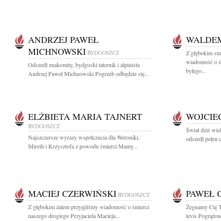
ANDRZEJ PAWEŁ
WALDEM
MICHNOWSKI
BYDGOSZCZ
Z głębokim smu
wiadomość o ś
Odszedł znakomity, bydgoski taternik i alpinista
byłego...
Andrzej Paweł Michnowski Pogrzeb odbędzie się...
ELŻBIETA MARIA TAJNERT
WOJCIE
BYDGOSZCZ
Świat dziś wiel
Najszczersze wyrazy współczucia dla Weroniki,
odszedł pełen 
Mirelli i Krzysztofa z powodu śmierci Mamy...
MACIEJ CZERWIŃSKI
PAWEŁ 
BYDGOSZCZ
Z głębokim żalem przyjęliśmy wiadomość o śmierci
Żegnamy Cię Tat
naszego drogiego Przyjaciela Macieja...
levis Pogrążon