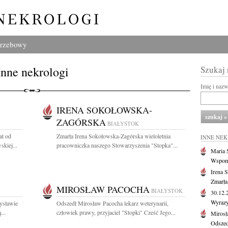
grzebowy
Inne nekrologi
Szukaj
Imię i naz
IRENA SOKOŁOWSKA-
ZAGÓRSKA
BIAŁYSTOK
at od
Zmarła Irena Sokołowska-Zagórska wieloletnia
INNE NE
kiej...
pracowniczka naszego Stowarzyszenia "Stopka"...
Maria 
Wspomn
Irena 
Zmarła
MIROSŁAW PACOCHA
BIAŁYSTOK
30.12
Wyrazy
ysławie
Odszedł Mirosław Pacocha lekarz weterynarii,
...
człowiek prawy, przyjaciel "Stopki" Cześć Jego...
Mirosł
Odszed