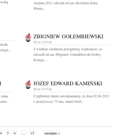
owską
sierpnia 2021 odeszła od nas ukochana Żona,
Mama,...
ZBIGNIEW GOŁEMBIEWSKI
BIAŁYSTOK
lisiak
Z wielkim smutkiem przyjęliśmy wiadomość, że
logii...
odszedł od nas Zbigniew Gołembiewski Dobry
Kolega,...
I
JÓZEF EDWARD KAMIŃSKI
BIAŁYSTOK
6 maja
Z głębokim żalem zawiadamiamy, że dnia 02.04.2021
ier...
r. przeżywszy 73 lata, zmarł Józef...
4
5
6
...
15
następne »