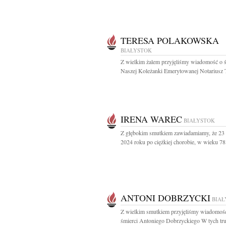
TERESA POLAKOWSKA
BIAŁYSTOK
Z wielkim żalem przyjęliśmy wiadomość o ś
Naszej Koleżanki Emerytowanej Notariusz T
IRENA WAREC
BIAŁYSTOK
Z głębokim smutkiem zawiadamiamy, że 23 
2024 roku po ciężkiej chorobie, w wieku 78.
ANTONI DOBRZYCKI
BIAŁ
Z wielkim smutkiem przyjęliśmy wiadomoś
śmierci Antoniego Dobrzyckiego W tych tru