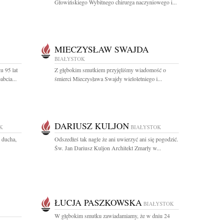
Głowińskiego Wybitnego chirurga naczyniowego i...
MIECZYSŁAW SWAJDA
BIAŁYSTOK
u 95 lat
Z głębokim smutkiem przyjęliśmy wiadomość o
bcia...
śmierci Mieczysława Swajdy wieloletniego i...
DARIUSZ KULJON
K
BIAŁYSTOK
 ducha,
Odszedłeś tak nagle że ani uwierzyć ani się pogodzić.
Św. Jan Dariusz Kuljon Architekt Zmarły w...
ŁUCJA PASZKOWSKA
BIAŁYSTOK
W głębokim smutku zawiadamiamy, że w dniu 24