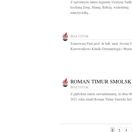
Z ogromnym żalem żegnamy Grażynę Sadł
kochaną Żonę, Mamę, Babcię, wieloletnią
nauczycielkę...
BIAŁYSTOK
Szanownej Pani prof. dr hab. med. Iwonie F
Kierownikowi Kliniki Dermatologii i Wenero
ROMAN TIMUR SMOLSK
BIAŁYSTOK
Z głębokim żalem zawiadamiamy, że dnia 0
2021 roku zmarł Roman Timur Smolski Inżyn
1
2
3