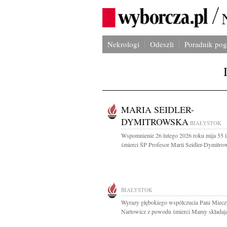
Nekrologi
Odeszli
Poradnik po
MARIA SEIDLER-
DYMITROWSKA
BIAŁYSTOK
Wspomnienie 26 lutego 2026 roku mija 55 l
śmierci ŚP Profesor Marii Seidler-Dymitrows
BIAŁYSTOK
Wyrazy głębokiego współczucia Pani Miecz
Nartowicz z powodu śmierci Mamy składają