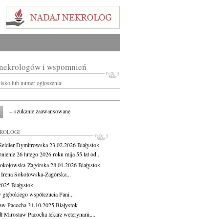
 nekrologów i wspomnień
wisko lub numer ogłoszenia:
+ szukanie zaawansowane
KROLOGI
Seidler-Dymitrowska
23.02.2026
Białystok
ienie 26 lutego 2026 roku mija 55 lat od...
Sokołowska-Zagórska
28.01.2026
Białystok
 Irena Sokołowska-Zagórska...
.2025
Białystok
 głębokiego współczucia Pani...
aw Pacocha
31.10.2025
Białystok
ł Mirosław Pacocha lekarz weterynarii,...