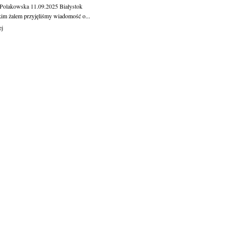
 Polakowska
11.09.2025
Białystok
kim żalem przyjęliśmy wiadomość o...
ej