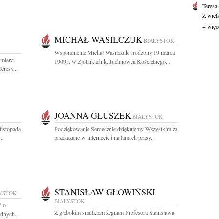
Teresa
Z wiel
+ więc
MICHAŁ WASILCZUK
BIAŁYSTOK
Wspomnienie Michał Wasilczuk urodzony 19 marca
mierci
1909 r. w Złotnikach k. Juchnowca Kościelnego...
eresy...
JOANNA GŁUSZEK
BIAŁYSTOK
listopada
Podziękowanie Serdecznie dziękujemy Wszystkim za
..
przekazane w Internecie i na łamach prasy...
STANISŁAW GŁOWIŃSKI
YSTOK
BIAŁYSTOK
ć o
Z głębokim smutkiem żegnam Profesora Stanisława
dnych...