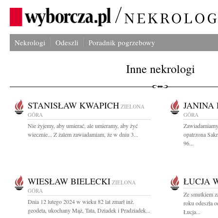
Nekrologi
Odeszli
Poradnik pogrzebowy
Inne nekrologi
STANISŁAW KWAPICH
JANINA
ZIELONA
GÓRA
GÓRA
Nie żyjemy, aby umierać, ale umieramy, aby żyć
Zawiadamiamy,
wiecznie... Z żalem zawiadamiam, że w dniu 3...
opatrzona Sak
96...
WIESŁAW BIELECKI
ŁUCJA 
ZIELONA
GÓRA
Ze smutkiem z
Dnia 12 lutego 2024 w wieku 82 lat zmarł inż.
roku odeszła 
geodeta, ukochany Mąż, Tata, Dziadek i Pradziadek...
Łucja...