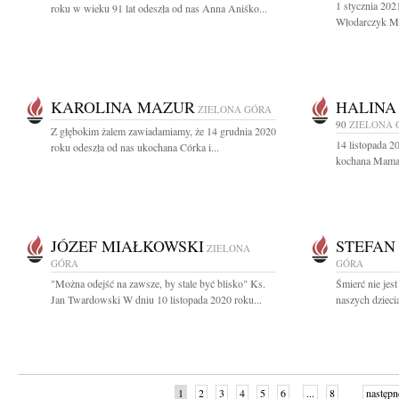
1 stycznia 202
roku w wieku 91 lat odeszła od nas Anna Aniśko...
Włodarczyk Ms
KAROLINA MAZUR
HALINA
ZIELONA GÓRA
90
ZIELONA 
Z głębokim żalem zawiadamiamy, że 14 grudnia 2020
14 listopada 2
roku odeszła od nas ukochana Córka i...
kochana Mama, 
JÓZEF MIAŁKOWSKI
STEFAN
ZIELONA
GÓRA
GÓRA
"Można odejść na zawsze, by stale być blisko" Ks.
Śmierć nie jes
Jan Twardowski W dniu 10 listopada 2020 roku...
naszych dzieci
1
2
3
4
5
6
...
8
następn