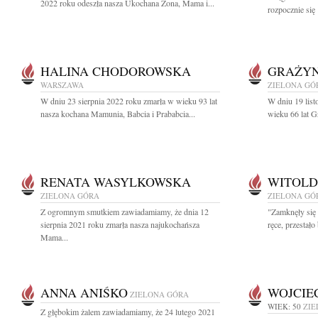
2022 roku odeszła nasza Ukochana Żona, Mama i...
rozpocznie się
HALINA CHODOROWSKA
GRAŻYN
WARSZAWA
ZIELONA GÓ
W dniu 23 sierpnia 2022 roku zmarła w wieku 93 lat
W dniu 19 list
nasza kochana Mamunia, Babcia i Prababcia...
wieku 66 lat G
RENATA WASYLKOWSKA
WITOLD
ZIELONA GÓRA
ZIELONA GÓ
Z ogromnym smutkiem zawiadamiamy, że dnia 12
"Zamknęły się
sierpnia 2021 roku zmarła nasza najukochańsza
ręce, przestał
Mama...
ANNA ANIŚKO
WOJCIE
ZIELONA GÓRA
WIEK: 50
ZIE
Z głębokim żalem zawiadamiamy, że 24 lutego 2021