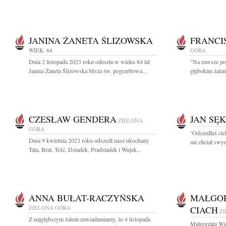
JANINA ŻANETA ŚLIZOWSKA
FRANCI
WIEK: 84
GÓRA
Dnia 2 listopada 2023 roku odeszła w wieku 84 lat
"Na zawsze po
Janina Żaneta Ślizowska Msza św. pogrzebowa...
głębokim żalem
CZESŁAW GENDERA
JAN SĘ
ZIELONA
GÓRA
''Odszedłeś ci
Dnia 9 kwietnia 2023 roku odszedł nasz ukochany
nie chciał swy
Tata, Brat, Teść, Dziadek, Pradziadek i Wujek...
ANNA BUŁAT-RACZYŃSKA
MAŁGOR
ZIELONA GÓRA
CIACH
Z
Z najgłębszym żalem zawiadamiamy, że 4 listopada
Małgorzata Wi