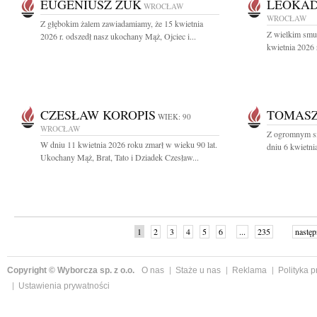
EUGENIUSZ ŻUK
LEOKAD
WROCŁAW
WROCŁAW
Z głębokim żalem zawiadamiamy, że 15 kwietnia
Z wielkim smu
2026 r. odszedł nasz ukochany Mąż, Ojciec i...
kwietnia 2026 
CZESŁAW KOROPIS
TOMAS
WIEK: 90
WROCŁAW
Z ogromnym sm
W dniu 11 kwietnia 2026 roku zmarł w wieku 90 lat.
dniu 6 kwietni
Ukochany Mąż, Brat, Tato i Dziadek Czesław...
1
2
3
4
5
6
...
235
następ
Copyright © Wyborcza sp. z o.o.
O nas
Staże u nas
Reklama
Polityka 
Ustawienia prywatności