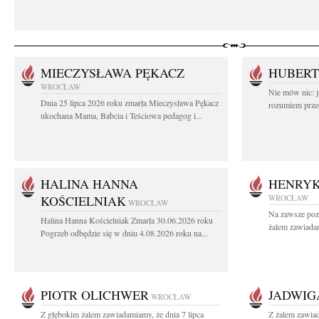
MIECZYSŁAWA PĘKACZ
HUBERT
WROCŁAW
Nie mów nic: ju
Dnia 25 lipca 2026 roku zmarła Mieczysława Pękacz
rozumiem przed
ukochana Mama, Babcia i Teściowa pedagog i...
HALINA HANNA
HENRYK
KOŚCIELNIAK
WROCŁAW
WROCŁAW
Na zawsze poz
Halina Hanna Kościelniak Zmarła 30.06.2026 roku
żalem zawiadam
Pogrzeb odbędzie się w dniu 4.08.2026 roku na...
PIOTR OLICHWER
JADWIG
WROCŁAW
Z głębokim żalem zawiadamiamy, że dnia 7 lipca
Z żalem zawia