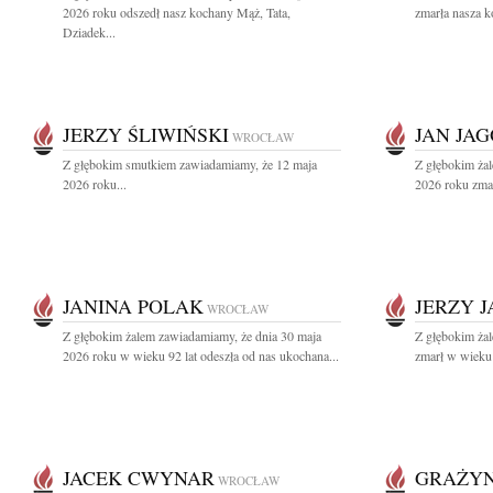
2026 roku odszedł nasz kochany Mąż, Tata,
zmarła nasza k
Dziadek...
JERZY ŚLIWIŃSKI
JAN JA
WROCŁAW
Z głębokim smutkiem zawiadamiamy, że 12 maja
Z głębokim ża
2026 roku...
2026 roku zmarł
JANINA POLAK
JERZY J
WROCŁAW
Z głębokim żalem zawiadamiamy, że dnia 30 maja
Z głębokim żal
2026 roku w wieku 92 lat odeszła od nas ukochana...
zmarł w wieku 9
JACEK CWYNAR
GRAŻY
WROCŁAW