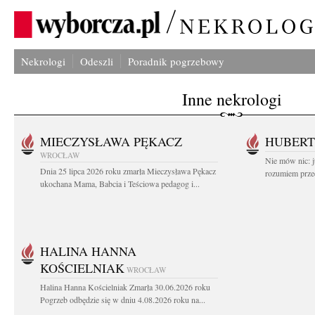
Nekrologi
Odeszli
Poradnik pogrzebowy
Inne nekrologi
MIECZYSŁAWA PĘKACZ
HUBERT
WROCŁAW
Nie mów nic: ju
Dnia 25 lipca 2026 roku zmarła Mieczysława Pękacz
rozumiem przed
ukochana Mama, Babcia i Teściowa pedagog i...
HALINA HANNA
KOŚCIELNIAK
WROCŁAW
Halina Hanna Kościelniak Zmarła 30.06.2026 roku
Pogrzeb odbędzie się w dniu 4.08.2026 roku na...