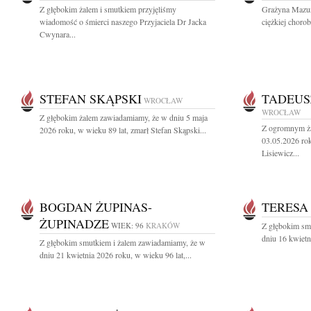
Z głębokim żalem i smutkiem przyjęliśmy
Grażyna Mazur 
wiadomość o śmierci naszego Przyjaciela Dr Jacka
ciężkiej choro
Cwynara...
STEFAN SKĄPSKI
TADEUS
WROCŁAW
WROCŁAW
Z głębokim żalem zawiadamiamy, że w dniu 5 maja
Z ogromnym ża
2026 roku, w wieku 89 lat, zmarł Stefan Skąpski...
03.05.2026 rok
Lisiewicz...
BOGDAN ŻUPINAS-
TERESA
ŻUPINADZE
WIEK: 96
KRAKÓW
Z głębokim sm
dniu 16 kwietn
Z głębokim smutkiem i żalem zawiadamiamy, że w
dniu 21 kwietnia 2026 roku, w wieku 96 lat,...