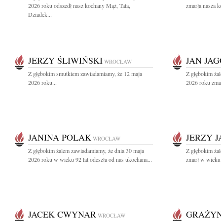
2026 roku odszedł nasz kochany Mąż, Tata,
zmarła nasza k
Dziadek...
JERZY ŚLIWIŃSKI
JAN JA
WROCŁAW
Z głębokim smutkiem zawiadamiamy, że 12 maja
Z głębokim ża
2026 roku...
2026 roku zmarł
JANINA POLAK
JERZY J
WROCŁAW
Z głębokim żalem zawiadamiamy, że dnia 30 maja
Z głębokim żal
2026 roku w wieku 92 lat odeszła od nas ukochana...
zmarł w wieku 9
JACEK CWYNAR
GRAŻY
WROCŁAW