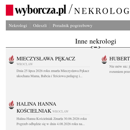
Nekrologi
Odeszli
Poradnik pogrzebowy
Inne nekrologi
MIECZYSŁAWA PĘKACZ
HUBERT
WROCŁAW
Nie mów nic: ju
Dnia 25 lipca 2026 roku zmarła Mieczysława Pękacz
rozumiem przed
ukochana Mama, Babcia i Teściowa pedagog i...
HALINA HANNA
KOŚCIELNIAK
WROCŁAW
Halina Hanna Kościelniak Zmarła 30.06.2026 roku
Pogrzeb odbędzie się w dniu 4.08.2026 roku na...