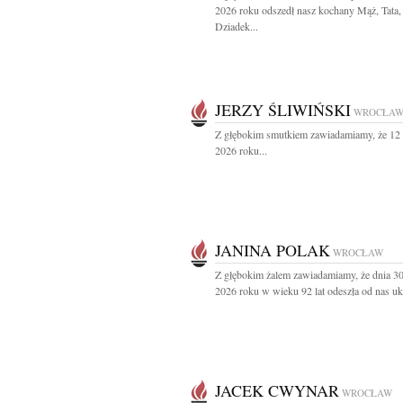
2026 roku odszedł nasz kochany Mąż, Tata,
Dziadek...
JERZY ŚLIWIŃSKI
WROCŁA
Z głębokim smutkiem zawiadamiamy, że 12
2026 roku...
JANINA POLAK
WROCŁAW
Z głębokim żalem zawiadamiamy, że dnia 3
2026 roku w wieku 92 lat odeszła od nas uk
JACEK CWYNAR
WROCŁAW