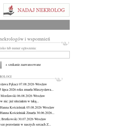
 nekrologów i wspomnień
wisko lub numer ogłoszenia:
+ szukanie zaawansowane
KROLOGI
sława Pękacz
07.08.2026
Wrocław
5 lipca 2026 roku zmarła Mieczysława...
t Mordawski
06.08.2026
Wrocław
 nic: już uleciałem w taką...
 Hanna Kościelniak
05.08.2026
Wrocław
 Hanna Kościelniak Zmarła 30.06.2026...
 Brutkowski
30.07.2026
Wrocław
sze pozostanie w naszych sercach Z...