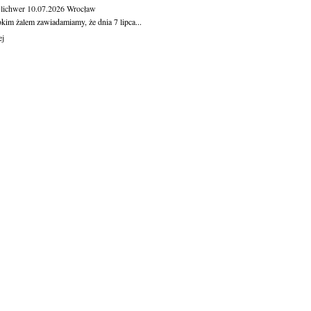
Olichwer
10.07.2026
Wrocław
kim żalem zawiadamiamy, że dnia 7 lipca...
ej