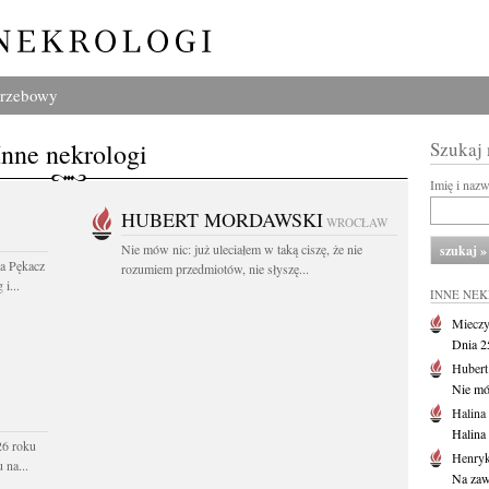
grzebowy
Inne nekrologi
Szukaj
Imię i naz
HUBERT MORDAWSKI
WROCŁAW
Nie mów nic: już uleciałem w taką ciszę, że nie
wa Pękacz
rozumiem przedmiotów, nie słyszę...
i...
INNE NE
Mieczy
Dnia 2
Huber
Nie mów
Halina
Halina
26 roku
Henryk
 na...
Na zaw