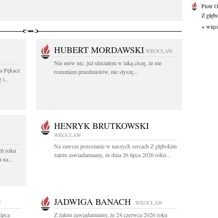
Piotr 
Z głębo
+ więc
HUBERT MORDAWSKI
WROCŁAW
Nie mów nic: już uleciałem w taką ciszę, że nie
wa Pękacz
rozumiem przedmiotów, nie słyszę...
i...
HENRYK BRUTKOWSKI
WROCŁAW
Na zawsze pozostanie w naszych sercach Z głębokim
26 roku
żalem zawiadamiamy, że dnia 26 lipca 2026 roku...
 na...
JADWIGA BANACH
W
WROCŁAW
lipca
Z żalem zawiadamiamy, że 24 czerwca 2026 roku