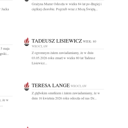
Grażyna Mazur Odeszła w wieku 84 lat po długiej i
r Jacka
ciężkiej chorobie. Pogrzeb wraz z Mszą Świętą...
TADEUSZ LISIEWICZ
WIEK: 80
WROCŁAW
 5 maja
Z ogromnym żalem zawiadamiamy, że w dniu
pski...
03.05.2026 roku zmarł w wieku 80 lat Tadeusz
Lisiewicz...
TERESA LANGE
WROCŁAW
Z głębokim smutkiem i żalem zawiadamiamy, że w
dniu 16 kwietnia 2026 roku odeszła od nas Dr...
, że w
...