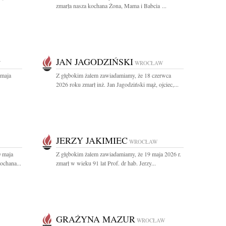
zmarła nasza kochana Żona, Mama i Babcia ...
JAN JAGODZIŃSKI
W
WROCŁAW
 maja
Z głębokim żalem zawiadamiamy, że 18 czerwca
2026 roku zmarł inż. Jan Jagodziński mąż, ojciec,...
JERZY JAKIMIEC
WROCŁAW
0 maja
Z głębokim żalem zawiadamiamy, że 19 maja 2026 r.
ochana...
zmarł w wieku 91 lat Prof. dr hab. Jerzy...
GRAŻYNA MAZUR
WROCŁAW