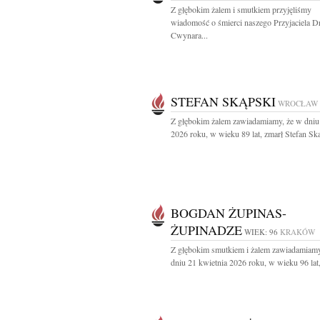
Z głębokim żalem i smutkiem przyjęliśmy
wiadomość o śmierci naszego Przyjaciela D
Cwynara...
STEFAN SKĄPSKI
WROCŁAW
Z głębokim żalem zawiadamiamy, że w dniu
2026 roku, w wieku 89 lat, zmarł Stefan Ską
BOGDAN ŻUPINAS-
ŻUPINADZE
WIEK: 96
KRAKÓW
Z głębokim smutkiem i żalem zawiadamiamy
dniu 21 kwietnia 2026 roku, w wieku 96 lat,