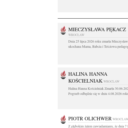
MIECZYSŁAWA PĘKACZ
WROCŁAW
Dnia 25 lipca 2026 roku zmarła Mieczysła
ukochana Mama, Babcia i Teściowa pedagog 
HALINA HANNA
KOŚCIELNIAK
WROCŁAW
Halina Hanna Kościelniak Zmarła 30.06.20
Pogrzeb odbędzie się w dniu 4.08.2026 roku
PIOTR OLICHWER
WROCŁA
Z głębokim żalem zawiadamiamy, że dnia 7 