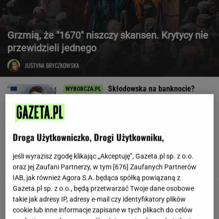
Grzmią, że "1670" niszczy skansen. Krytycy nie
przewidzieli jednego
JUSTYNA BRYCZKOWSKA
Skłodowska na banknocie?
Zadecydowała interwencja polskiego ministra
SUBSKRYPCJA
Droga Użytkowniczko, Drogi Użytkowniku,
W USA szykują przepis, który może zmienić
zasady zakupów w sklepach
jeśli wyrazisz zgodę klikając „Akceptuję”, Gazeta.pl sp. z o.o.
oraz jej Zaufani Partnerzy, w tym [
676
] Zaufanych Partnerów
IAB, jak również Agora S.A. będąca spółką powiązaną z
Huczne świętowanie, a potem
Gazeta.pl sp. z o.o., będą przetwarzać Twoje dane osobowe
perturbacje. Polacy zapamiętają ten wyjazd na
takie jak adresy IP, adresy e-mail czy identyfikatory plików
długo
cookie lub inne informacje zapisane w tych plikach do celów