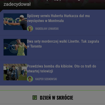
zadecydował
Spiżowy serwis Huberta Hurkacza dał mu
zwycięstwo w Montrealu
RADOSŁAW LENIARSKI
Dwa sety morderczej walki Linette. Tak zagrała
w Toronto
Prawdziwa bomba dla kibiców. Oto co trafi do
otwartej telewizji
KACPER SOSNOWSKI
DZIEŃ W SKRÓCIE