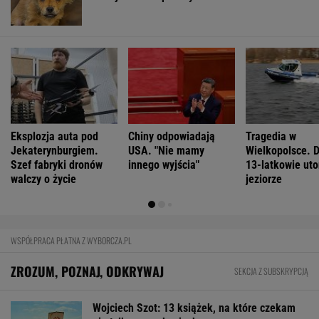
Eksplozja auta pod
Chiny odpowiadają
Tragedia w
Jekaterynburgiem.
USA. "Nie mamy
Wielkopolsce. 
Szef fabryki dronów
innego wyjścia"
13-latkowie uto
walczy o życie
jeziorze
WSPÓŁPRACA PŁATNA Z WYBORCZA.PL
ZROZUM, POZNAJ, ODKRYWAJ
SEKCJA Z SUBSKRYPCJĄ
Wojciech Szot: 13 książek, na które czekam