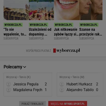
"To nie
Uzależnieni od
Jak nitkowanie
Szanse na
wypalenie, to
dopaminy.
zębów łączy się
przeżycie raka
SUBSKRYPCJA
SUBSKRYPCJA
SUBSKRYPCJA
SUBSKRYPCJA
nie depresja".
Psychiatra o
ze zdrowiem
widać na
Światowe
pułapkach zbyt
mózgu
twarzy?
zjawisko
łatwego życia
Zaskakujące
WSPÓŁPRACA PŁATNA Z
dotarło do
badania
Polski
Polecamy
Wczoraj • Tenis (K)
Wczoraj • Tenis (M)
Jessica Pegula
2
Hubert Hurkacz
2
Magdalena Fręch
1
Alejandro Tabilo
0
POKAŻ TRWAJĄCE
WIĘCEJ NA
WYNIKI.SPORT.PL