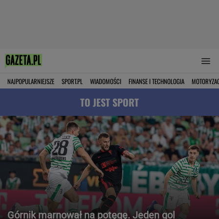
NAJPOPULARNIEJSZE
SPORT.PL
WIADOMOŚCI
FINANSE I TECHNOLOGIA
MOTORYZA
TO JEST SPORT
Górnik marnował na potęgę. Jeden gol