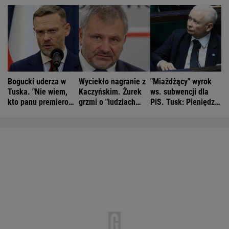
Bogucki uderza w
Wyciekło nagranie z
"Miażdżący" wyrok
Tuska. "Nie wiem,
Kaczyńskim. Żurek
ws. subwencji dla
kto panu premierowi
grzmi o "ludziach
PiS. Tusk: Pieniędzy
podpowiada"
Ziobry"
nie będzie