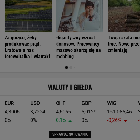
Za gorąco, żeby
Gigantyczny wzrost
Twoja szafa mo
produkować prąd.
donosów. Pracownicy
truć. Nowe prze
Uratowała nas
masowo skarżą się na
zmieniają
fotowoltaika i wiatraki
mobbing
WALUTY I GIEŁDA
EUR
USD
CHF
GBP
WIG
4,3006
3,7224
4,6155
5,0129
151 086,46
0%
0%
0,1%
0%
-0,26%
SPRAWDŹ NOTOWANIA