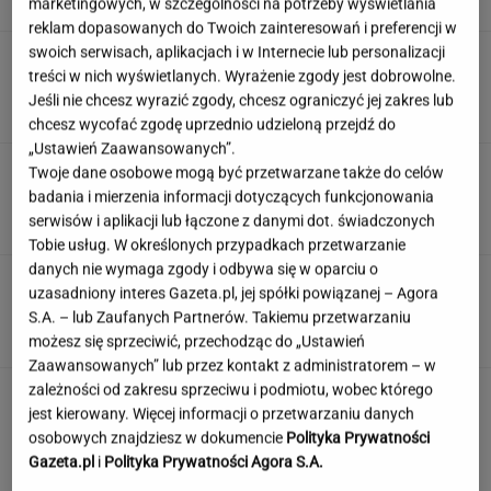
marketingowych, w szczególności na potrzeby wyświetlania
SUBSKRYPCJA
reklam dopasowanych do Twoich zainteresowań i preferencji w
swoich serwisach, aplikacjach i w Internecie lub personalizacji
Śmierć Marii Zięby w "Na Wspólnej" to
treści w nich wyświetlanych. Wyrażenie zgody jest dobrowolne.
ponury żart. Scenarzysta popłynął
Jeśli nie chcesz wyrazić zgody, chcesz ograniczyć jej zakres lub
ZUZANNA KWASEK
chcesz wycofać zgodę uprzednio udzieloną przejdź do
„Ustawień Zaawansowanych”.
Sensacyjne odkrycie w Gdańsku. Pod "Misiem"
Twoje dane osobowe mogą być przetwarzane także do celów
czekał historyczny skarb
badania i mierzenia informacji dotyczących funkcjonowania
serwisów i aplikacji lub łączone z danymi dot. świadczonych
Tobie usług. W określonych przypadkach przetwarzanie
danych nie wymaga zgody i odbywa się w oparciu o
Angelina Jolie pod presją. Brad Pitt domaga
uzasadniony interes Gazeta.pl, jej spółki powiązanej – Agora
się ujawnienia dokumentów
S.A. – lub Zaufanych Partnerów. Takiemu przetwarzaniu
możesz się sprzeciwić, przechodząc do „Ustawień
Zaawansowanych” lub przez kontakt z administratorem – w
zależności od zakresu sprzeciwu i podmiotu, wobec którego
jest kierowany. Więcej informacji o przetwarzaniu danych
osobowych znajdziesz w dokumencie
Polityka Prywatności
Gazeta.pl
i
Polityka Prywatności Agora S.A.