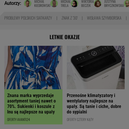
MICHAŁ
MICHAŁ
WIKTORIA
JUSTYNA
Autorzy:
KIEDROWSKI
TRELA
BECZEK
BRYCZKOWSKA
PROBLEMY POLSKICH SIATKARZY
ZNAK Z '30'
WISŁAWA SZYMBORSKA
LETNIE OKAZJE
Znana marka wyprzedaje
Przenośne klimatyzatory i
asortyment taniej nawet o
wentylatory najlepsze na
70%. Sukienki i koszule z
upały. Są tanie i ciche, dobre
lnu są najlepsze na upały
do sypialni
OFERTY AVANTI24
OFERTY CZTERY KĄTY