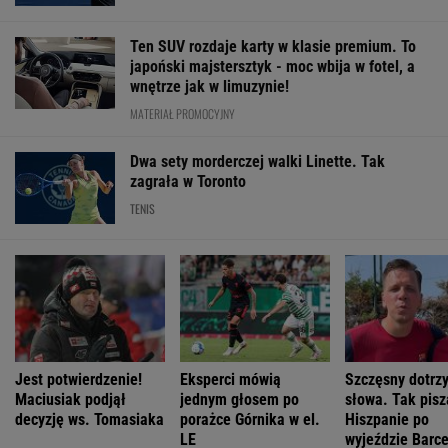
Ten SUV rozdaje karty w klasie premium. To
japoński majstersztyk - moc wbija w fotel, a
wnętrze jak w limuzynie!
MATERIAŁ PROMOCYJNY
Dwa sety morderczej walki Linette. Tak
zagrała w Toronto
TENIS
Jest potwierdzenie!
Eksperci mówią
Szczęsny dotrz
Maciusiak podjął
jednym głosem po
słowa. Tak pisz
decyzję ws. Tomasiaka
porażce Górnika w el.
Hiszpanie po
LE
wyjeździe Barc