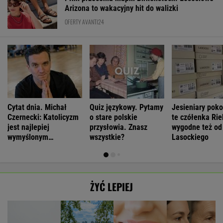
Arizona to wakacyjny hit do walizki
OFERTY AVANTI24
Cytat dnia. Michał
Quiz językowy. Pytamy
Jesieniary pok
Czernecki: Katolicyzm
o stare polskie
te czółenka Rie
jest najlepiej
przysłowia. Znasz
wygodne też od
wymyślonym
wszystkie?
Lasockiego
interesem...
ŻYĆ LEPIEJ