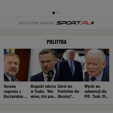
WIĘCEJ NIŻ WYNIK. SUBSKRYBUJ
POLITYKA
Sprawa
Bogucki uderza
Zwrot ws.
Wyrok ws.
nagrania z
w Tuska. "Nie
Patriotów dla
subwencji dla
Kaczyńskim.
wiem, kto panu
Ukrainy?
PiS. Tusk: Dla
Żurek poruszył
premierowi
Reuters:
przekręciarzy
temat ludzi
podpowiada"
Rozważane są
pieniędzy nie
Ziobry
trzy możliwości
będzie