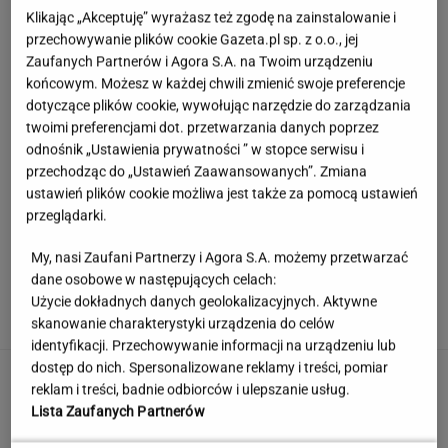
Klikając „Akceptuję” wyrażasz też zgodę na zainstalowanie i
przechowywanie plików cookie Gazeta.pl sp. z o.o., jej
Zaufanych Partnerów i Agora S.A. na Twoim urządzeniu
końcowym. Możesz w każdej chwili zmienić swoje preferencje
dotyczące plików cookie, wywołując narzędzie do zarządzania
twoimi preferencjami dot. przetwarzania danych poprzez
odnośnik „Ustawienia prywatności ” w stopce serwisu i
przechodząc do „Ustawień Zaawansowanych”. Zmiana
ustawień plików cookie możliwa jest także za pomocą ustawień
przeglądarki.
My, nasi Zaufani Partnerzy i Agora S.A. możemy przetwarzać
Sprawdzili biżuterię. Normy bezpieczeństwa
dane osobowe w następujących celach:
przekroczono setki razy
Użycie dokładnych danych geolokalizacyjnych. Aktywne
skanowanie charakterystyki urządzenia do celów
identyfikacji. Przechowywanie informacji na urządzeniu lub
dostęp do nich. Spersonalizowane reklamy i treści, pomiar
Jerzy Zięba w Kancelarii Prezydenta.
reklam i treści, badnie odbiorców i ulepszanie usług.
"Fantastyczne spotkanie"
Lista Zaufanych Partnerów