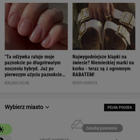
"Ta odżywka ratuje moje
Najwygodniejsze klapki na
paznokcie po długotrwałym
świecie? Niemieckiej marki na
noszeniu hybryd. Już po
korku - teraz są z ogromnym
pierwszym użyciu paznokcie
RABATEM!
są utwardzone"
REKLAMA EVELINE
OFERTY AVANTI24
Wybierz miasto
PEŁNA POGODA
Załaduj ponownie
Jakość powietrza:
-