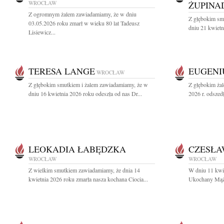
WROCŁAW
ŻUPINA
Z ogromnym żalem zawiadamiamy, że w dniu
Z głębokim sm
03.05.2026 roku zmarł w wieku 80 lat Tadeusz
dniu 21 kwietn
Lisiewicz...
TERESA LANGE
EUGENI
WROCŁAW
Z głębokim smutkiem i żalem zawiadamiamy, że w
Z głębokim ża
dniu 16 kwietnia 2026 roku odeszła od nas Dr...
2026 r. odszed
LEOKADIA ŁABĘDZKA
CZESŁA
WROCŁAW
WROCŁAW
Z wielkim smutkiem zawiadamiamy, że dnia 14
W dniu 11 kwie
kwietnia 2026 roku zmarła nasza kochana Ciocia...
Ukochany Mąż, 