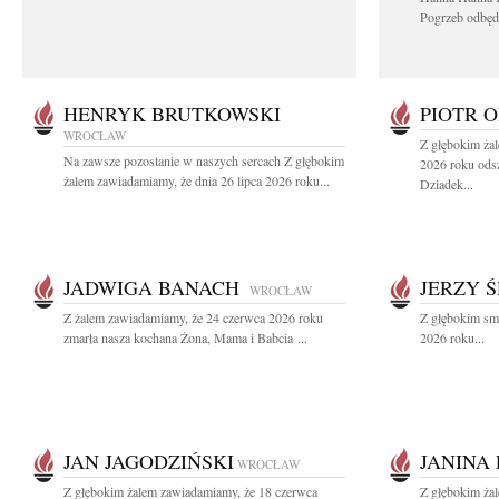
Pogrzeb odbędz
HENRYK BRUTKOWSKI
PIOTR 
WROCŁAW
Z głębokim żal
Na zawsze pozostanie w naszych sercach Z głębokim
2026 roku odsz
żalem zawiadamiamy, że dnia 26 lipca 2026 roku...
Dziadek...
JADWIGA BANACH
JERZY Ś
WROCŁAW
Z żalem zawiadamiamy, że 24 czerwca 2026 roku
Z głębokim sm
zmarła nasza kochana Żona, Mama i Babcia ...
2026 roku...
JAN JAGODZIŃSKI
JANINA
WROCŁAW
Z głębokim żalem zawiadamiamy, że 18 czerwca
Z głębokim ża