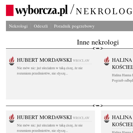
Nekrologi
Odeszli
Poradnik pogrzebowy
Inne nekrologi
HUBERT MORDAWSKI
HALINA
WROCŁAW
KOŚCIE
Nie mów nic: już uleciałem w taką ciszę, że nie
rozumiem przedmiotów, nie słyszę...
Halina Hanna 
Pogrzeb odbędz
HUBERT MORDAWSKI
HALINA
WROCŁAW
KOŚCIE
Nie mów nic: już uleciałem w taką ciszę, że nie
rozumiem przedmiotów, nie słyszę...
Halina Hanna 