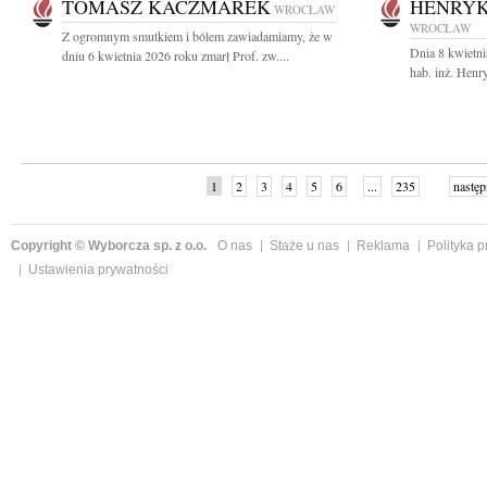
TOMASZ KACZMAREK
HENRYK
WROCŁAW
WROCŁAW
Z ogromnym smutkiem i bólem zawiadamiamy, że w
Dnia 8 kwietni
dniu 6 kwietnia 2026 roku zmarł Prof. zw....
hab. inż. Henr
1
2
3
4
5
6
...
235
następ
Copyright © Wyborcza sp. z o.o.
O nas
Staże u nas
Reklama
Polityka 
Ustawienia prywatności