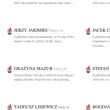
2026 roku zmarł inż. Jan Jagodziński mąż, ojciec,...
2026 roku w wi
JERZY JAKIMIEC
JACEK 
WROCŁAW
Z głębokim żalem zawiadamiamy, że 19 maja 2026 r.
Z głębokim żal
zmarł w wieku 91 lat Prof. dr hab. Jerzy...
wiadomość o śm
Cwynara...
GRAŻYNA MAZUR
STEFAN
WROCŁAW
Grażyna Mazur Odeszła w wieku 84 lat po długiej i
Z głębokim ża
ciężkiej chorobie. Pogrzeb wraz z Mszą Świętą...
2026 roku, w w
TADEUSZ LISIEWICZ
BOGDAN
WIEK: 80