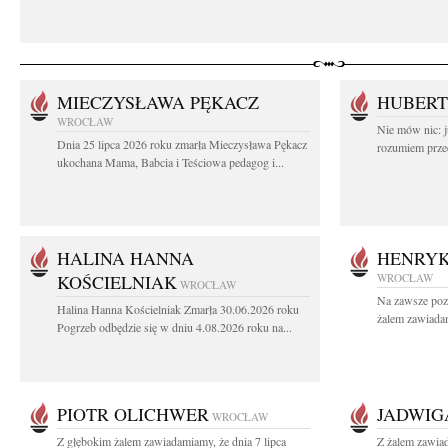
MIECZYSŁAWA PĘKACZ
HUBERT
WROCŁAW
Nie mów nic: ju
Dnia 25 lipca 2026 roku zmarła Mieczysława Pękacz
rozumiem przed
ukochana Mama, Babcia i Teściowa pedagog i...
HALINA HANNA
HENRYK
KOŚCIELNIAK
WROCŁAW
WROCŁAW
Na zawsze poz
Halina Hanna Kościelniak Zmarła 30.06.2026 roku
żalem zawiadam
Pogrzeb odbędzie się w dniu 4.08.2026 roku na...
PIOTR OLICHWER
JADWIG
WROCŁAW
Z głębokim żalem zawiadamiamy, że dnia 7 lipca
Z żalem zawia