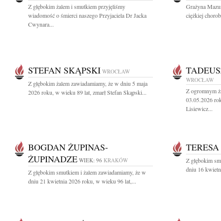
Z głębokim żalem i smutkiem przyjęliśmy
Grażyna Mazur 
wiadomość o śmierci naszego Przyjaciela Dr Jacka
ciężkiej choro
Cwynara...
STEFAN SKĄPSKI
TADEUS
WROCŁAW
WROCŁAW
Z głębokim żalem zawiadamiamy, że w dniu 5 maja
Z ogromnym ża
2026 roku, w wieku 89 lat, zmarł Stefan Skąpski...
03.05.2026 rok
Lisiewicz...
BOGDAN ŻUPINAS-
TERESA
ŻUPINADZE
WIEK: 96
KRAKÓW
Z głębokim sm
dniu 16 kwietn
Z głębokim smutkiem i żalem zawiadamiamy, że w
dniu 21 kwietnia 2026 roku, w wieku 96 lat,...