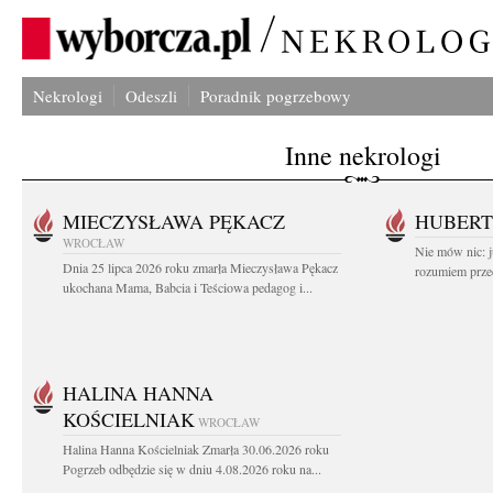
Nekrologi
Odeszli
Poradnik pogrzebowy
Inne nekrologi
MIECZYSŁAWA PĘKACZ
HUBERT
WROCŁAW
Nie mów nic: ju
Dnia 25 lipca 2026 roku zmarła Mieczysława Pękacz
rozumiem przed
ukochana Mama, Babcia i Teściowa pedagog i...
HALINA HANNA
KOŚCIELNIAK
WROCŁAW
Halina Hanna Kościelniak Zmarła 30.06.2026 roku
Pogrzeb odbędzie się w dniu 4.08.2026 roku na...