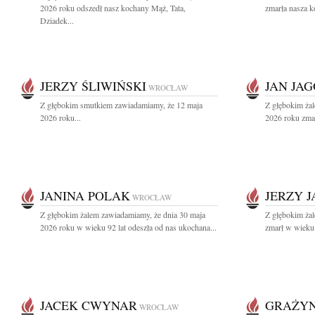
2026 roku odszedł nasz kochany Mąż, Tata,
zmarła nasza k
Dziadek...
JERZY ŚLIWIŃSKI
JAN JA
WROCŁAW
Z głębokim smutkiem zawiadamiamy, że 12 maja
Z głębokim ża
2026 roku...
2026 roku zmarł
JANINA POLAK
JERZY J
WROCŁAW
Z głębokim żalem zawiadamiamy, że dnia 30 maja
Z głębokim żal
2026 roku w wieku 92 lat odeszła od nas ukochana...
zmarł w wieku 9
JACEK CWYNAR
GRAŻY
WROCŁAW