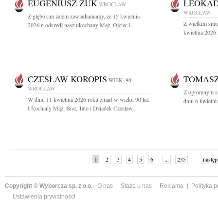
EUGENIUSZ ŻUK
LEOKAD
WROCŁAW
WROCŁAW
Z głębokim żalem zawiadamiamy, że 15 kwietnia
Z wielkim smu
2026 r. odszedł nasz ukochany Mąż, Ojciec i...
kwietnia 2026 
CZESŁAW KOROPIS
TOMAS
WIEK: 90
WROCŁAW
Z ogromnym sm
W dniu 11 kwietnia 2026 roku zmarł w wieku 90 lat.
dniu 6 kwietni
Ukochany Mąż, Brat, Tato i Dziadek Czesław...
1
2
3
4
5
6
...
235
następ
Copyright © Wyborcza sp. z o.o.
O nas
Staże u nas
Reklama
Polityka 
Ustawienia prywatności