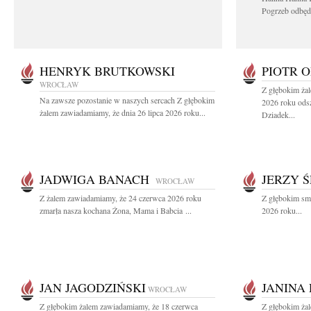
Pogrzeb odbędz
HENRYK BRUTKOWSKI
PIOTR 
WROCŁAW
Z głębokim żal
Na zawsze pozostanie w naszych sercach Z głębokim
2026 roku odsz
żalem zawiadamiamy, że dnia 26 lipca 2026 roku...
Dziadek...
JADWIGA BANACH
JERZY Ś
WROCŁAW
Z żalem zawiadamiamy, że 24 czerwca 2026 roku
Z głębokim sm
zmarła nasza kochana Żona, Mama i Babcia ...
2026 roku...
JAN JAGODZIŃSKI
JANINA
WROCŁAW
Z głębokim żalem zawiadamiamy, że 18 czerwca
Z głębokim ża