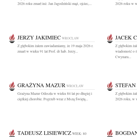
2026 roku zmarł inż. Jan Jagodziński mąż, ojciec,...
2026 roku w wi
JERZY JAKIMIEC
JACEK 
WROCŁAW
Z głębokim żalem zawiadamiamy, że 19 maja 2026 r.
Z głębokim żal
zmarł w wieku 91 lat Prof. dr hab. Jerzy...
wiadomość o śm
Cwynara...
GRAŻYNA MAZUR
STEFAN
WROCŁAW
Grażyna Mazur Odeszła w wieku 84 lat po długiej i
Z głębokim ża
ciężkiej chorobie. Pogrzeb wraz z Mszą Świętą...
2026 roku, w w
TADEUSZ LISIEWICZ
BOGDAN
WIEK: 80