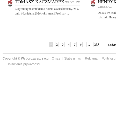
TOMASZ KACZMAREK
HENRYK
WROCŁAW
WROCŁAW
Z ogromnym smutkiem i bólem zawiadamiamy, że w
Dnia 8 kwietni
dniu 6 kwietnia 2026 roku zmarł Prof. zw....
hab. inż. Henr
1
2
3
4
5
6
...
235
następ
Copyright © Wyborcza sp. z o.o.
O nas
Staże u nas
Reklama
Polityka 
Ustawienia prywatności