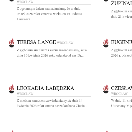
WROCŁAW
ŻUPINA
Z ogromnym żalem zawiadamiamy, że w dniu
Z głębokim sm
03.05.2026 roku zmarł w wieku 80 lat Tadeusz
dniu 21 kwietn
Lisiewicz...
TERESA LANGE
EUGENI
WROCŁAW
Z głębokim smutkiem i żalem zawiadamiamy, że w
Z głębokim ża
dniu 16 kwietnia 2026 roku odeszła od nas Dr...
2026 r. odszed
LEOKADIA ŁABĘDZKA
CZESŁA
WROCŁAW
WROCŁAW
Z wielkim smutkiem zawiadamiamy, że dnia 14
W dniu 11 kwie
kwietnia 2026 roku zmarła nasza kochana Ciocia...
Ukochany Mąż, 