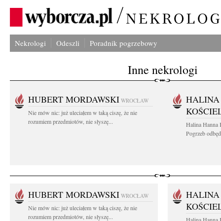
Nekrologi
Odeszli
Poradnik pogrzebowy
Inne nekrologi
HUBERT MORDAWSKI
HALINA
WROCŁAW
KOŚCIE
Nie mów nic: już uleciałem w taką ciszę, że nie
rozumiem przedmiotów, nie słyszę...
Halina Hanna 
Pogrzeb odbędz
HUBERT MORDAWSKI
HALINA
WROCŁAW
KOŚCIE
Nie mów nic: już uleciałem w taką ciszę, że nie
rozumiem przedmiotów, nie słyszę...
Halina Hanna 