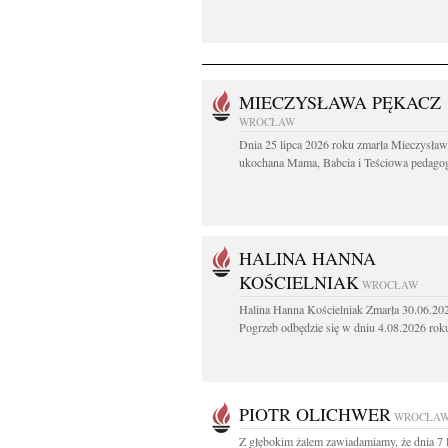
MIECZYSŁAWA PĘKACZ
WROCŁAW
Dnia 25 lipca 2026 roku zmarła Mieczysła
ukochana Mama, Babcia i Teściowa pedagog 
HALINA HANNA
KOŚCIELNIAK
WROCŁAW
Halina Hanna Kościelniak Zmarła 30.06.20
Pogrzeb odbędzie się w dniu 4.08.2026 roku
PIOTR OLICHWER
WROCŁA
Z głębokim żalem zawiadamiamy, że dnia 7 