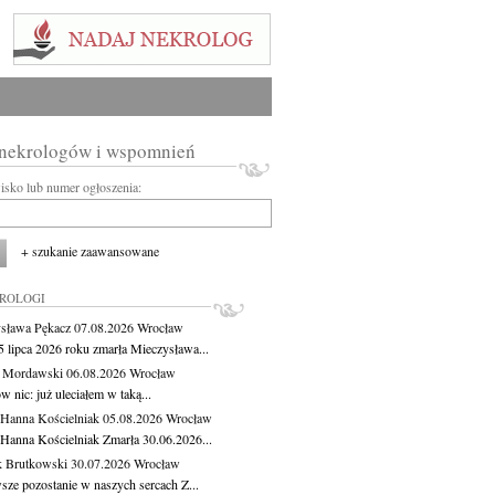
 nekrologów i wspomnień
wisko lub numer ogłoszenia:
+ szukanie zaawansowane
KROLOGI
sława Pękacz
07.08.2026
Wrocław
5 lipca 2026 roku zmarła Mieczysława...
t Mordawski
06.08.2026
Wrocław
 nic: już uleciałem w taką...
 Hanna Kościelniak
05.08.2026
Wrocław
 Hanna Kościelniak Zmarła 30.06.2026...
 Brutkowski
30.07.2026
Wrocław
sze pozostanie w naszych sercach Z...