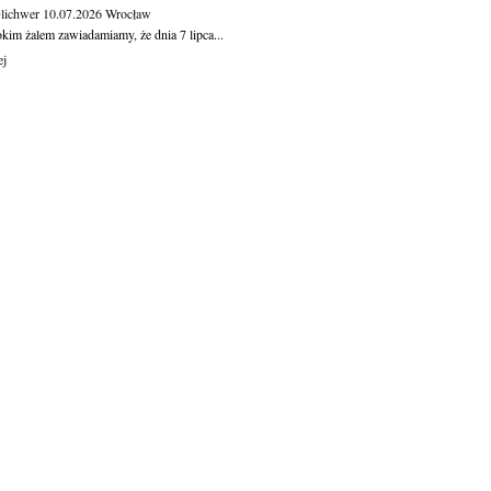
Olichwer
10.07.2026
Wrocław
kim żalem zawiadamiamy, że dnia 7 lipca...
ej