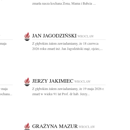
zmarła nasza kochana Żona, Mama i Babcia ...
JAN JAGODZIŃSKI
W
WROCŁAW
 maja
Z głębokim żalem zawiadamiamy, że 18 czerwca
2026 roku zmarł inż. Jan Jagodziński mąż, ojciec,...
JERZY JAKIMIEC
WROCŁAW
0 maja
Z głębokim żalem zawiadamiamy, że 19 maja 2026 r.
ochana...
zmarł w wieku 91 lat Prof. dr hab. Jerzy...
GRAŻYNA MAZUR
WROCŁAW