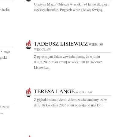
Grażyna Mazur Odeszła w wieku 84 lat po długiej i
r Jacka
ciężkiej chorobie. Pogrzeb wraz z Mszą Świętą...
TADEUSZ LISIEWICZ
WIEK: 80
WROCŁAW
 5 maja
Z ogromnym żalem zawiadamiamy, że w dniu
pski...
03.05.2026 roku zmarł w wieku 80 lat Tadeusz
Lisiewicz...
TERESA LANGE
WROCŁAW
Z głębokim smutkiem i żalem zawiadamiamy, że w
dniu 16 kwietnia 2026 roku odeszła od nas Dr...
, że w
...