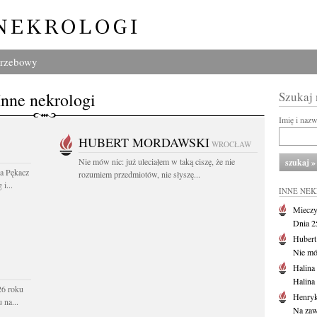
grzebowy
Inne nekrologi
Szukaj
Imię i naz
HUBERT MORDAWSKI
WROCŁAW
Nie mów nic: już uleciałem w taką ciszę, że nie
wa Pękacz
rozumiem przedmiotów, nie słyszę...
i...
INNE NE
Mieczy
Dnia 2
Huber
Nie mów
Halina
Halina
26 roku
Henryk
 na...
Na zaw