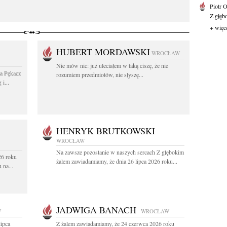
Piotr 
Z głębo
+ więc
HUBERT MORDAWSKI
WROCŁAW
Nie mów nic: już uleciałem w taką ciszę, że nie
wa Pękacz
rozumiem przedmiotów, nie słyszę...
i...
HENRYK BRUTKOWSKI
WROCŁAW
Na zawsze pozostanie w naszych sercach Z głębokim
26 roku
żalem zawiadamiamy, że dnia 26 lipca 2026 roku...
 na...
JADWIGA BANACH
W
WROCŁAW
lipca
Z żalem zawiadamiamy, że 24 czerwca 2026 roku