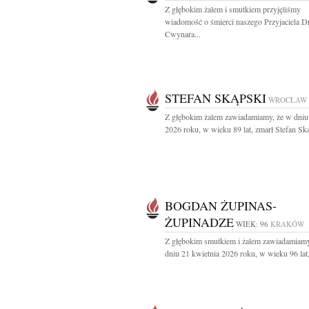
Z głębokim żalem i smutkiem przyjęliśmy
wiadomość o śmierci naszego Przyjaciela D
Cwynara...
STEFAN SKĄPSKI
WROCŁAW
Z głębokim żalem zawiadamiamy, że w dniu
2026 roku, w wieku 89 lat, zmarł Stefan Ską
BOGDAN ŻUPINAS-
ŻUPINADZE
WIEK: 96
KRAKÓW
Z głębokim smutkiem i żalem zawiadamiamy
dniu 21 kwietnia 2026 roku, w wieku 96 lat,