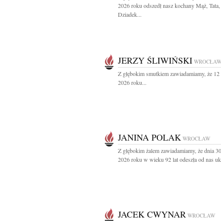
2026 roku odszedł nasz kochany Mąż, Tata,
Dziadek...
JERZY ŚLIWIŃSKI
WROCŁA
Z głębokim smutkiem zawiadamiamy, że 12
2026 roku...
JANINA POLAK
WROCŁAW
Z głębokim żalem zawiadamiamy, że dnia 3
2026 roku w wieku 92 lat odeszła od nas uk
JACEK CWYNAR
WROCŁAW