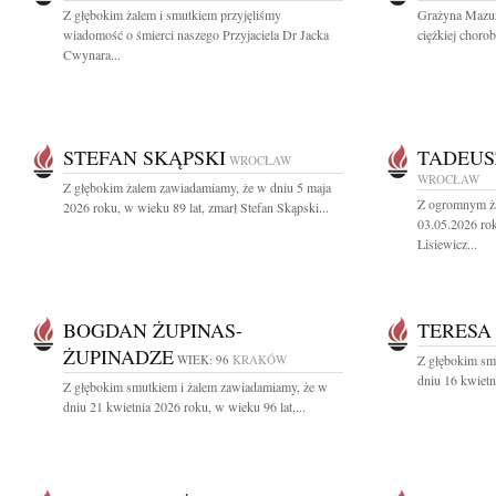
Z głębokim żalem i smutkiem przyjęliśmy
Grażyna Mazur 
wiadomość o śmierci naszego Przyjaciela Dr Jacka
ciężkiej choro
Cwynara...
STEFAN SKĄPSKI
TADEUS
WROCŁAW
WROCŁAW
Z głębokim żalem zawiadamiamy, że w dniu 5 maja
Z ogromnym ża
2026 roku, w wieku 89 lat, zmarł Stefan Skąpski...
03.05.2026 rok
Lisiewicz...
BOGDAN ŻUPINAS-
TERESA
ŻUPINADZE
WIEK: 96
KRAKÓW
Z głębokim sm
dniu 16 kwietn
Z głębokim smutkiem i żalem zawiadamiamy, że w
dniu 21 kwietnia 2026 roku, w wieku 96 lat,...