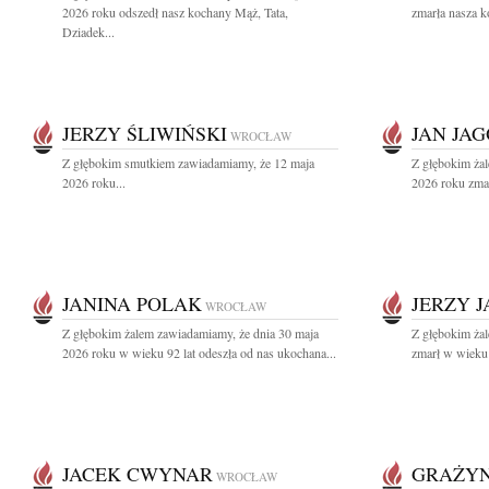
2026 roku odszedł nasz kochany Mąż, Tata,
zmarła nasza k
Dziadek...
JERZY ŚLIWIŃSKI
JAN JA
WROCŁAW
Z głębokim smutkiem zawiadamiamy, że 12 maja
Z głębokim ża
2026 roku...
2026 roku zmarł
JANINA POLAK
JERZY J
WROCŁAW
Z głębokim żalem zawiadamiamy, że dnia 30 maja
Z głębokim żal
2026 roku w wieku 92 lat odeszła od nas ukochana...
zmarł w wieku 9
JACEK CWYNAR
GRAŻY
WROCŁAW