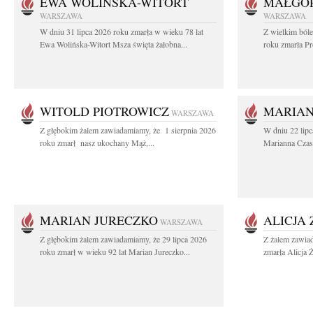
EWA WOLIŃSKA-WITORT
MAŁGOR
WARSZAWA
WARSZAWA
W dniu 31 lipca 2026 roku zmarła w wieku 78 lat
Z wielkim ból
Ewa Wolińska-Witort Msza święta żałobna...
roku zmarła Pr
WITOLD PIOTROWICZ
MARIAN
WARSZAWA
Z głębokim żalem zawiadamiamy, że 1 sierpnia 2026
W dniu 22 lipc
roku zmarł nasz ukochany Mąż,...
Marianna Czas
MARIAN JURECZKO
ALICJA
WARSZAWA
Z głębokim żalem zawiadamiamy, że 29 lipca 2026
Z żalem zawia
roku zmarł w wieku 92 lat Marian Jureczko...
zmarła Alicja 