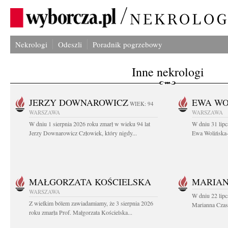
Nekrologi
Odeszli
Poradnik pogrzebowy
Inne nekrologi
JERZY DOWNAROWICZ
EWA WO
WIEK: 94
WARSZAWA
WARSZAWA
W dniu 1 sierpnia 2026 roku zmarł w wieku 94 lat
W dniu 31 lipc
Jerzy Downarowicz Człowiek, który nigdy...
Ewa Wolińska-W
MAŁGORZATA KOŚCIELSKA
MARIAN
WARSZAWA
W dniu 22 lipc
Z wielkim bólem zawiadamiamy, że 3 sierpnia 2026
Marianna Czas
roku zmarła Prof. Małgorzata Kościelska...