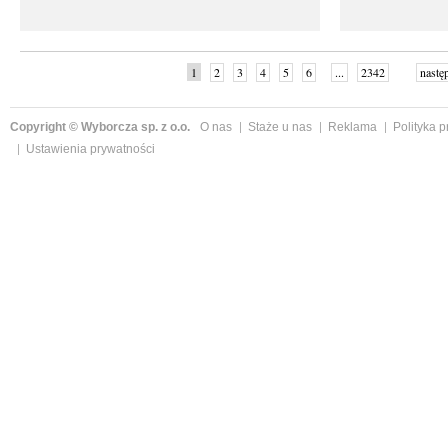
1
2
3
4
5
6
...
2342
nastę
Copyright © Wyborcza sp. z o.o.
O nas
Staże u nas
Reklama
Polityka 
Ustawienia prywatności