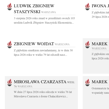
LUDWIK ZBIGNIEW
IWONA 
STASZYŃSKI
WARSZAWA
Z głębokim ża
29 lipca 2026 r
3 sierpnia 2026 roku zmarł w przeddzień swoich 103
urodzin Ludwik Zbigniew Staszyński Ekonomista...
ZBIGNIEW WOJDAT
MAREK 
WARSZAWA
WARSZAWA
Z głębokim smutkiem zawiadamiamy, że w dniu 30
Z głębokim sm
lipca 2026 roku w wieku 79 lat odszedł nasz...
lipca 2026 rok
MIROSŁAWA CZARZASTA
MAREK 
WIEK:
76
WARSZAWA
Osiemnaście l
W dniu 27 lipca 2026 roku odeszła w wieku 76 lat
wspaniały nauc
Mirosława Czarzasta z domu Chałaczkiewicz...