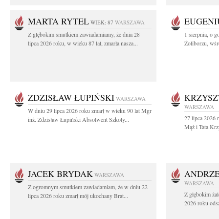
MARTA RYTEL
EUGENI
WIEK: 87
WARSZAWA
Z głębokim smutkiem zawiadamiamy, że dnia 28
1 sierpnia, o g
lipca 2026 roku, w wieku 87 lat, zmarła nasza...
Żoliborzu, wśró
ZDZISŁAW ŁUPIŃSKI
KRZYSZ
WARSZAWA
WARSZAWA
W dniu 29 lipca 2026 roku zmarł w wieku 90 lat Mgr
27 lipca 2026 
inż. Zdzisław Łupiński Absolwent Szkoły...
Mąż i Tata Krz
JACEK BRYDAK
ANDRZE
WARSZAWA
WARSZAWA
Z ogromnym smutkiem zawiadamiam, że w dniu 22
Z głębokim żal
lipca 2026 roku zmarł mój ukochany Brat...
2026 roku odsz