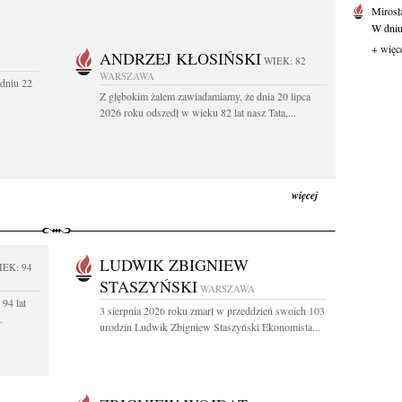
Mirosł
W dniu
+ więc
ANDRZEJ KŁOSIŃSKI
WIEK: 82
WARSZAWA
dniu 22
Z głębokim żalem zawiadamiamy, że dnia 20 lipca
2026 roku odszedł w wieku 82 lat nasz Tata,...
więcej
LUDWIK ZBIGNIEW
IEK: 94
STASZYŃSKI
WARSZAWA
94 lat
3 sierpnia 2026 roku zmarł w przeddzień swoich 103
.
urodzin Ludwik Zbigniew Staszyński Ekonomista...