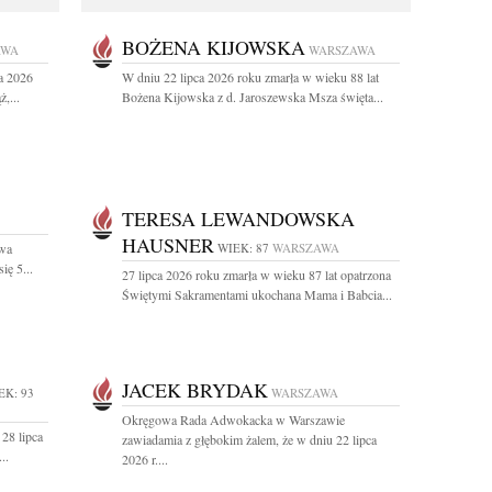
BOŻENA KIJOWSKA
AWA
WARSZAWA
a 2026
W dniu 22 lipca 2026 roku zmarła w wieku 88 lat
,...
Bożena Kijowska z d. Jaroszewska Msza święta...
TERESA LEWANDOWSKA
HAUSNER
Ewa
WIEK: 87
WARSZAWA
ę 5...
27 lipca 2026 roku zmarła w wieku 87 lat opatrzona
Świętymi Sakramentami ukochana Mama i Babcia...
JACEK BRYDAK
EK: 93
WARSZAWA
Okręgowa Rada Adwokacka w Warszawie
28 lipca
zawiadamia z głębokim żalem, że w dniu 22 lipca
..
2026 r....