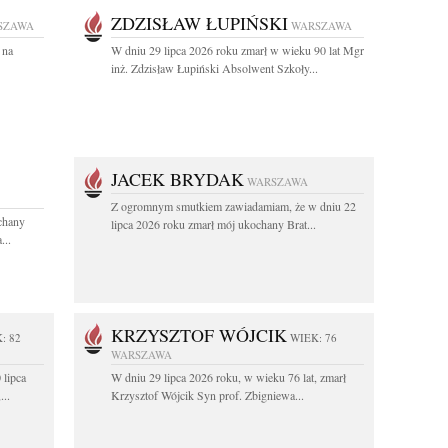
ZDZISŁAW ŁUPIŃSKI
SZAWA
WARSZAWA
 na
W dniu 29 lipca 2026 roku zmarł w wieku 90 lat Mgr
inż. Zdzisław Łupiński Absolwent Szkoły...
JACEK BRYDAK
WARSZAWA
Z ogromnym smutkiem zawiadamiam, że w dniu 22
ochany
lipca 2026 roku zmarł mój ukochany Brat...
...
KRZYSZTOF WÓJCIK
: 82
WIEK: 76
WARSZAWA
 lipca
W dniu 29 lipca 2026 roku, w wieku 76 lat, zmarł
...
Krzysztof Wójcik Syn prof. Zbigniewa...