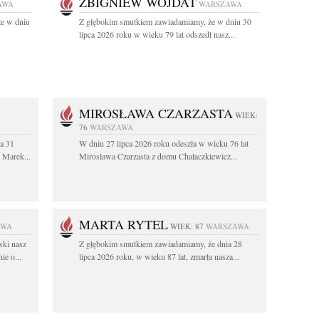
ZBIGNIEW WOJDAT
AWA
WARSZAWA
że w dniu
Z głębokim smutkiem zawiadamiamy, że w dniu 30
lipca 2026 roku w wieku 79 lat odszedł nasz...
MIROSŁAWA CZARZASTA
WIEK:
76
WARSZAWA
a 31
W dniu 27 lipca 2026 roku odeszła w wieku 76 lat
. Marek...
Mirosława Czarzasta z domu Chałaczkiewicz...
MARTA RYTEL
AWA
WIEK: 87
WARSZAWA
ski nasz
Z głębokim smutkiem zawiadamiamy, że dnia 28
ie o...
lipca 2026 roku, w wieku 87 lat, zmarła nasza...