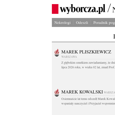
Nekrologi
Odeszli
Poradnik po
MAREK PLISZKIEWICZ
WARSZAWA
Z głębokim smutkiem zawiadamiamy, że dni
lipca 2026 roku, w wieku 82 lat, zmarł Prof
MAREK KOWALSKI
WARSZ
Osiemnaście lat temu odszedł Marek Kowal
wspaniały nauczyciel i Przyjaciel wspomnien