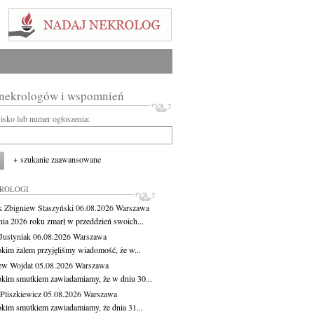
 nekrologów i wspomnień
wisko lub numer ogłoszenia:
+ szukanie zaawansowane
KROLOGI
 Zbigniew Staszyński
06.08.2026
Warszawa
pnia 2026 roku zmarł w przeddzień swoich...
Justyniak
06.08.2026
Warszawa
okim żalem przyjęliśmy wiadomość, że w...
ew Wojdat
05.08.2026
Warszawa
okim smutkiem zawiadamiamy, że w dniu 30...
Pliszkiewicz
05.08.2026
Warszawa
okim smutkiem zawiadamiamy, że dnia 31...