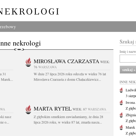
grzebowy
Inne nekrologi
Szukaj
Imię i naz
MIROSŁAWA CZARZASTA
WIEK:
76
WARSZAWA
a 31
W dniu 27 lipca 2026 roku odeszła w wieku 76 lat
. Marek...
Mirosława Czarzasta z domu Chałaczkiewicz...
INNE NE
Ludwik
3 sier
Iwona 
MARTA RYTEL
Z głęb
AWA
WIEK: 87
WARSZAWA
Zbigni
ski nasz
Z głębokim smutkiem zawiadamiamy, że dnia 28
Z głęb
ie o...
lipca 2026 roku, w wieku 87 lat, zmarła nasza...
Marek 
Z głęb