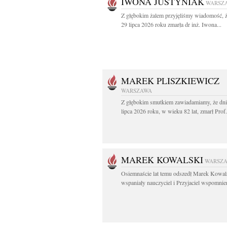
IWONA JUSTYNIAK
WARSZ
Z głębokim żalem przyjęliśmy wiadomość, 
29 lipca 2026 roku zmarła dr inż. Iwona...
MAREK PLISZKIEWICZ
WARSZAWA
Z głębokim smutkiem zawiadamiamy, że dni
lipca 2026 roku, w wieku 82 lat, zmarł Prof
MAREK KOWALSKI
WARSZ
Osiemnaście lat temu odszedł Marek Kowal
wspaniały nauczyciel i Przyjaciel wspomnien