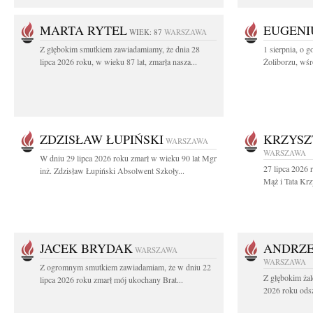
MARTA RYTEL
EUGENI
WIEK: 87
WARSZAWA
Z głębokim smutkiem zawiadamiamy, że dnia 28
1 sierpnia, o g
lipca 2026 roku, w wieku 87 lat, zmarła nasza...
Żoliborzu, wśró
ZDZISŁAW ŁUPIŃSKI
KRZYSZ
WARSZAWA
WARSZAWA
W dniu 29 lipca 2026 roku zmarł w wieku 90 lat Mgr
27 lipca 2026 
inż. Zdzisław Łupiński Absolwent Szkoły...
Mąż i Tata Krz
JACEK BRYDAK
ANDRZE
WARSZAWA
WARSZAWA
Z ogromnym smutkiem zawiadamiam, że w dniu 22
Z głębokim żal
lipca 2026 roku zmarł mój ukochany Brat...
2026 roku odsz