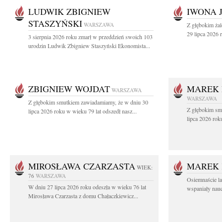
LUDWIK ZBIGNIEW
IWONA 
STASZYŃSKI
WARSZAWA
Z głębokim ża
29 lipca 2026 r
3 sierpnia 2026 roku zmarł w przeddzień swoich 103
urodzin Ludwik Zbigniew Staszyński Ekonomista...
ZBIGNIEW WOJDAT
MAREK 
WARSZAWA
WARSZAWA
Z głębokim smutkiem zawiadamiamy, że w dniu 30
Z głębokim sm
lipca 2026 roku w wieku 79 lat odszedł nasz...
lipca 2026 rok
MIROSŁAWA CZARZASTA
MAREK 
WIEK:
76
WARSZAWA
Osiemnaście l
W dniu 27 lipca 2026 roku odeszła w wieku 76 lat
wspaniały nauc
Mirosława Czarzasta z domu Chałaczkiewicz...