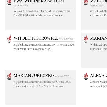
EWA WOLIŃSKA-WITORT
MAŁGOR
WARSZAWA
WARSZAWA
W dniu 31 lipca 2026 roku zmarła w wieku 78 lat
Z wielkim ból
Ewa Wolińska-Witort Msza święta żałobna...
roku zmarła Pr
WITOLD PIOTROWICZ
MARIAN
WARSZAWA
Z głębokim żalem zawiadamiamy, że 1 sierpnia 2026
W dniu 22 lipc
roku zmarł nasz ukochany Mąż,...
Marianna Czas
MARIAN JURECZKO
ALICJA
WARSZAWA
Z głębokim żalem zawiadamiamy, że 29 lipca 2026
Z żalem zawia
roku zmarł w wieku 92 lat Marian Jureczko...
zmarła Alicja 