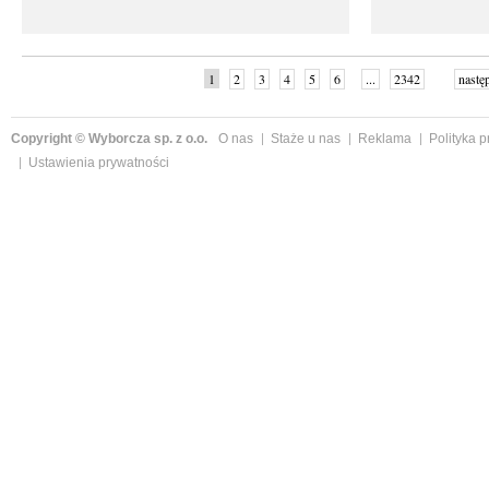
1
2
3
4
5
6
...
2342
nastę
Copyright © Wyborcza sp. z o.o.
O nas
Staże u nas
Reklama
Polityka 
Ustawienia prywatności