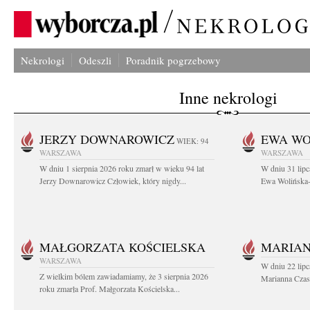
Nekrologi
Odeszli
Poradnik pogrzebowy
Inne nekrologi
JERZY DOWNAROWICZ
EWA WO
WIEK: 94
WARSZAWA
WARSZAWA
W dniu 1 sierpnia 2026 roku zmarł w wieku 94 lat
W dniu 31 lipc
Jerzy Downarowicz Człowiek, który nigdy...
Ewa Wolińska-W
MAŁGORZATA KOŚCIELSKA
MARIAN
WARSZAWA
W dniu 22 lipc
Z wielkim bólem zawiadamiamy, że 3 sierpnia 2026
Marianna Czas
roku zmarła Prof. Małgorzata Kościelska...