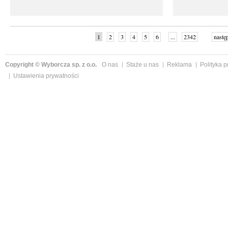
1
2
3
4
5
6
...
2342
nastę
Copyright © Wyborcza sp. z o.o.
O nas
Staże u nas
Reklama
Polityka 
Ustawienia prywatności