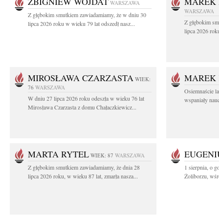
ZBIGNIEW WOJDAT
MAREK 
WARSZAWA
WARSZAWA
Z głębokim smutkiem zawiadamiamy, że w dniu 30
Z głębokim sm
lipca 2026 roku w wieku 79 lat odszedł nasz...
lipca 2026 rok
MIROSŁAWA CZARZASTA
MAREK 
WIEK:
76
WARSZAWA
Osiemnaście l
W dniu 27 lipca 2026 roku odeszła w wieku 76 lat
wspaniały nauc
Mirosława Czarzasta z domu Chałaczkiewicz...
MARTA RYTEL
EUGENI
WIEK: 87
WARSZAWA
Z głębokim smutkiem zawiadamiamy, że dnia 28
1 sierpnia, o g
lipca 2026 roku, w wieku 87 lat, zmarła nasza...
Żoliborzu, wśró