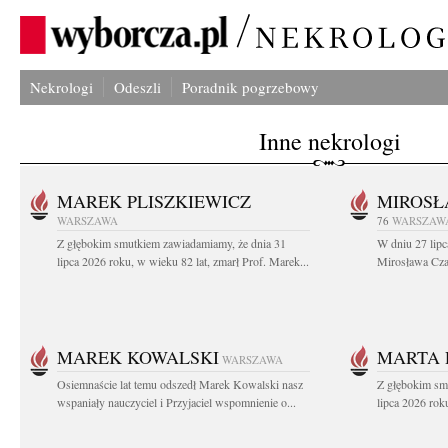
Nekrologi
Odeszli
Poradnik pogrzebowy
Inne nekrologi
MAREK PLISZKIEWICZ
MIROSŁ
WARSZAWA
76
WARSZAW
Z głębokim smutkiem zawiadamiamy, że dnia 31
W dniu 27 lipc
lipca 2026 roku, w wieku 82 lat, zmarł Prof. Marek...
Mirosława Czar
MAREK KOWALSKI
MARTA 
WARSZAWA
Osiemnaście lat temu odszedł Marek Kowalski nasz
Z głębokim sm
wspaniały nauczyciel i Przyjaciel wspomnienie o...
lipca 2026 roku