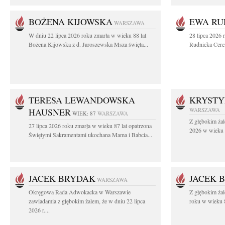
BOŻENA KIJOWSKA
EWA RU
WARSZAWA
W dniu 22 lipca 2026 roku zmarła w wieku 88 lat
28 lipca 2026 
Bożena Kijowska z d. Jaroszewska Msza święta...
Rudnicka Cere
TERESA LEWANDOWSKA
KRYST
HAUSNER
WARSZAWA
WIEK: 87
WARSZAWA
Z głębokim żal
27 lipca 2026 roku zmarła w wieku 87 lat opatrzona
2026 w wieku 9
Świętymi Sakramentami ukochana Mama i Babcia...
JACEK BRYDAK
JACEK 
WARSZAWA
Okręgowa Rada Adwokacka w Warszawie
Z głębokim ża
zawiadamia z głębokim żalem, że w dniu 22 lipca
roku w wieku 8
2026 r....