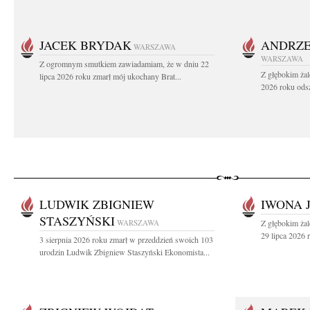
JACEK BRYDAK
ANDRZE
WARSZAWA
WARSZAWA
Z ogromnym smutkiem zawiadamiam, że w dniu 22
Z głębokim żal
lipca 2026 roku zmarł mój ukochany Brat...
2026 roku odsz
LUDWIK ZBIGNIEW
IWONA 
STASZYŃSKI
WARSZAWA
Z głębokim ża
29 lipca 2026 r
3 sierpnia 2026 roku zmarł w przeddzień swoich 103
urodzin Ludwik Zbigniew Staszyński Ekonomista...