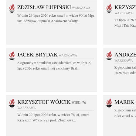
ZDZISŁAW ŁUPIŃSKI
KRZYSZ
WARSZAWA
WARSZAWA
W dniu 29 lipca 2026 roku zmarł w wieku 90 lat Mgr
27 lipca 2026 
inż. Zdzisław Łupiński Absolwent Szkoły...
Mąż i Tata Krz
JACEK BRYDAK
ANDRZE
WARSZAWA
WARSZAWA
Z ogromnym smutkiem zawiadamiam, że w dniu 22
Z głębokim żal
lipca 2026 roku zmarł mój ukochany Brat...
2026 roku odsz
KRZYSZTOF WÓJCIK
MAREK 
WIEK: 76
WARSZAWA
Z głębokim ża
W dniu 29 lipca 2026 roku, w wieku 76 lat, zmarł
roku zmarł w w
Krzysztof Wójcik Syn prof. Zbigniewa...