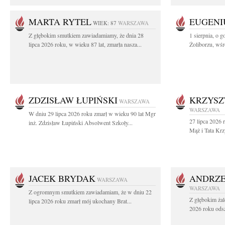
MARTA RYTEL
EUGENI
WIEK: 87
WARSZAWA
Z głębokim smutkiem zawiadamiamy, że dnia 28
1 sierpnia, o g
lipca 2026 roku, w wieku 87 lat, zmarła nasza...
Żoliborzu, wśró
ZDZISŁAW ŁUPIŃSKI
KRZYSZ
WARSZAWA
WARSZAWA
W dniu 29 lipca 2026 roku zmarł w wieku 90 lat Mgr
27 lipca 2026 
inż. Zdzisław Łupiński Absolwent Szkoły...
Mąż i Tata Krz
JACEK BRYDAK
ANDRZE
WARSZAWA
WARSZAWA
Z ogromnym smutkiem zawiadamiam, że w dniu 22
Z głębokim żal
lipca 2026 roku zmarł mój ukochany Brat...
2026 roku odsz