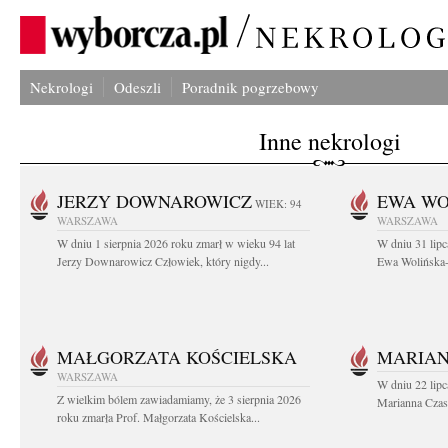
Nekrologi
Odeszli
Poradnik pogrzebowy
Inne nekrologi
JERZY DOWNAROWICZ
EWA WO
WIEK: 94
WARSZAWA
WARSZAWA
W dniu 1 sierpnia 2026 roku zmarł w wieku 94 lat
W dniu 31 lipc
Jerzy Downarowicz Człowiek, który nigdy...
Ewa Wolińska-W
MAŁGORZATA KOŚCIELSKA
MARIAN
WARSZAWA
W dniu 22 lipc
Z wielkim bólem zawiadamiamy, że 3 sierpnia 2026
Marianna Czas
roku zmarła Prof. Małgorzata Kościelska...