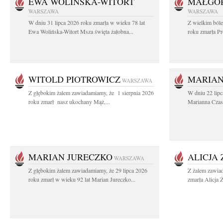
EWA WOLIŃSKA-WITORT
MAŁGOR
WARSZAWA
WARSZAWA
W dniu 31 lipca 2026 roku zmarła w wieku 78 lat
Z wielkim ból
Ewa Wolińska-Witort Msza święta żałobna...
roku zmarła Pr
WITOLD PIOTROWICZ
MARIAN
WARSZAWA
Z głębokim żalem zawiadamiamy, że 1 sierpnia 2026
W dniu 22 lipc
roku zmarł nasz ukochany Mąż,...
Marianna Czas
MARIAN JURECZKO
ALICJA
WARSZAWA
Z głębokim żalem zawiadamiamy, że 29 lipca 2026
Z żalem zawia
roku zmarł w wieku 92 lat Marian Jureczko...
zmarła Alicja 