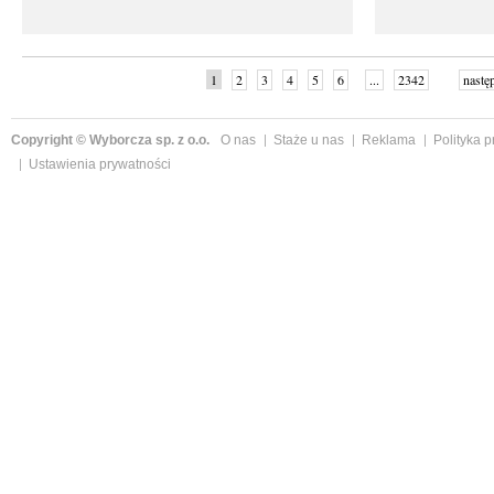
1
2
3
4
5
6
...
2342
nastę
Copyright © Wyborcza sp. z o.o.
O nas
Staże u nas
Reklama
Polityka 
Ustawienia prywatności