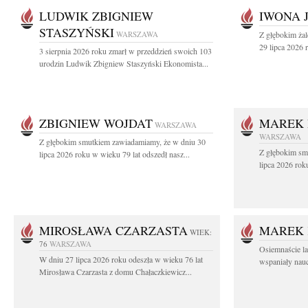
LUDWIK ZBIGNIEW
IWONA 
STASZYŃSKI
WARSZAWA
Z głębokim ża
29 lipca 2026 r
3 sierpnia 2026 roku zmarł w przeddzień swoich 103
urodzin Ludwik Zbigniew Staszyński Ekonomista...
ZBIGNIEW WOJDAT
MAREK 
WARSZAWA
WARSZAWA
Z głębokim smutkiem zawiadamiamy, że w dniu 30
Z głębokim sm
lipca 2026 roku w wieku 79 lat odszedł nasz...
lipca 2026 rok
MIROSŁAWA CZARZASTA
MAREK 
WIEK:
76
WARSZAWA
Osiemnaście l
W dniu 27 lipca 2026 roku odeszła w wieku 76 lat
wspaniały nauc
Mirosława Czarzasta z domu Chałaczkiewicz...