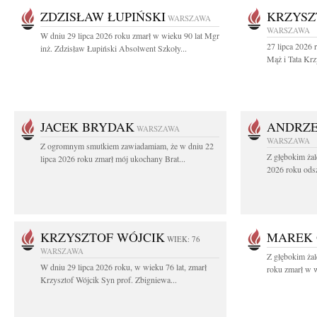
ZDZISŁAW ŁUPIŃSKI
KRZYSZ
WARSZAWA
WARSZAWA
W dniu 29 lipca 2026 roku zmarł w wieku 90 lat Mgr
27 lipca 2026 
inż. Zdzisław Łupiński Absolwent Szkoły...
Mąż i Tata Krz
JACEK BRYDAK
ANDRZE
WARSZAWA
WARSZAWA
Z ogromnym smutkiem zawiadamiam, że w dniu 22
Z głębokim żal
lipca 2026 roku zmarł mój ukochany Brat...
2026 roku odsz
KRZYSZTOF WÓJCIK
MAREK 
WIEK: 76
WARSZAWA
Z głębokim ża
W dniu 29 lipca 2026 roku, w wieku 76 lat, zmarł
roku zmarł w w
Krzysztof Wójcik Syn prof. Zbigniewa...