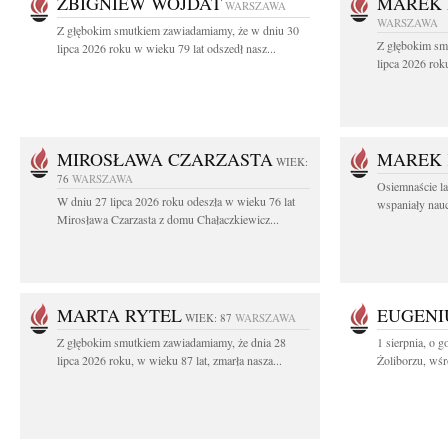
ZBIGNIEW WOJDAT
MAREK 
WARSZAWA
WARSZAWA
Z głębokim smutkiem zawiadamiamy, że w dniu 30
Z głębokim sm
lipca 2026 roku w wieku 79 lat odszedł nasz...
lipca 2026 rok
MIROSŁAWA CZARZASTA
MAREK 
WIEK:
76
WARSZAWA
Osiemnaście l
W dniu 27 lipca 2026 roku odeszła w wieku 76 lat
wspaniały nauc
Mirosława Czarzasta z domu Chałaczkiewicz...
MARTA RYTEL
EUGENI
WIEK: 87
WARSZAWA
Z głębokim smutkiem zawiadamiamy, że dnia 28
1 sierpnia, o g
lipca 2026 roku, w wieku 87 lat, zmarła nasza...
Żoliborzu, wśró