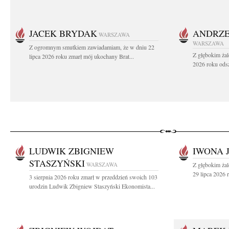
JACEK BRYDAK
ANDRZE
WARSZAWA
WARSZAWA
Z ogromnym smutkiem zawiadamiam, że w dniu 22
Z głębokim żal
lipca 2026 roku zmarł mój ukochany Brat...
2026 roku odsz
LUDWIK ZBIGNIEW
IWONA 
STASZYŃSKI
WARSZAWA
Z głębokim ża
29 lipca 2026 r
3 sierpnia 2026 roku zmarł w przeddzień swoich 103
urodzin Ludwik Zbigniew Staszyński Ekonomista...