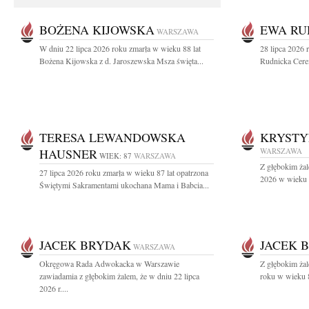
BOŻENA KIJOWSKA
EWA RU
WARSZAWA
W dniu 22 lipca 2026 roku zmarła w wieku 88 lat
28 lipca 2026 
Bożena Kijowska z d. Jaroszewska Msza święta...
Rudnicka Cere
TERESA LEWANDOWSKA
KRYST
HAUSNER
WARSZAWA
WIEK: 87
WARSZAWA
Z głębokim żal
27 lipca 2026 roku zmarła w wieku 87 lat opatrzona
2026 w wieku 9
Świętymi Sakramentami ukochana Mama i Babcia...
JACEK BRYDAK
JACEK 
WARSZAWA
Okręgowa Rada Adwokacka w Warszawie
Z głębokim ża
zawiadamia z głębokim żalem, że w dniu 22 lipca
roku w wieku 8
2026 r....