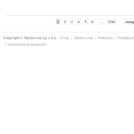
1
2
3
4
5
6
...
2342
nastę
Copyright © Wyborcza sp. z o.o.
O nas
Staże u nas
Reklama
Polityka 
Ustawienia prywatności