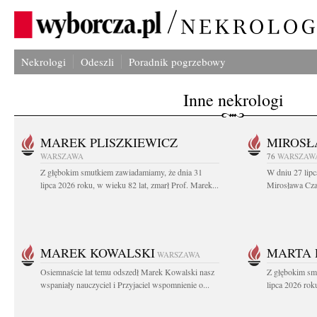
Nekrologi
Odeszli
Poradnik pogrzebowy
Inne nekrologi
MAREK PLISZKIEWICZ
MIROSŁ
WARSZAWA
76
WARSZAW
Z głębokim smutkiem zawiadamiamy, że dnia 31
W dniu 27 lipc
lipca 2026 roku, w wieku 82 lat, zmarł Prof. Marek...
Mirosława Czar
MAREK KOWALSKI
MARTA 
WARSZAWA
Osiemnaście lat temu odszedł Marek Kowalski nasz
Z głębokim sm
wspaniały nauczyciel i Przyjaciel wspomnienie o...
lipca 2026 roku