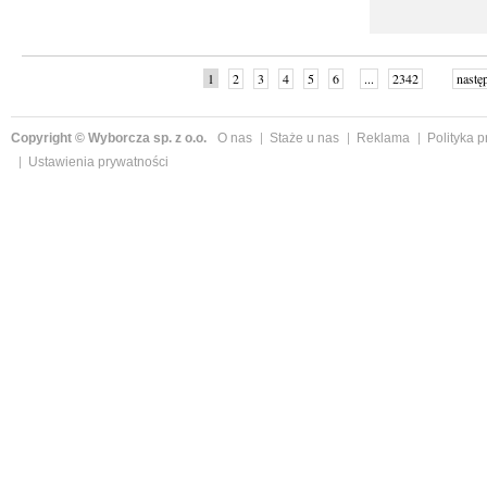
1
2
3
4
5
6
...
2342
nastę
Copyright © Wyborcza sp. z o.o.
O nas
Staże u nas
Reklama
Polityka 
Ustawienia prywatności