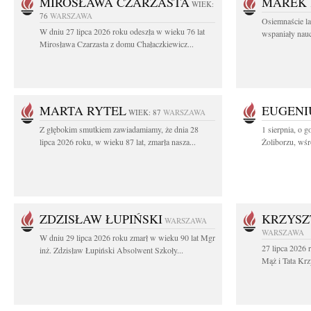
MIROSŁAWA CZARZASTA
MAREK 
WIEK:
76
WARSZAWA
Osiemnaście l
W dniu 27 lipca 2026 roku odeszła w wieku 76 lat
wspaniały nauc
Mirosława Czarzasta z domu Chałaczkiewicz...
MARTA RYTEL
EUGENI
WIEK: 87
WARSZAWA
Z głębokim smutkiem zawiadamiamy, że dnia 28
1 sierpnia, o g
lipca 2026 roku, w wieku 87 lat, zmarła nasza...
Żoliborzu, wśró
ZDZISŁAW ŁUPIŃSKI
KRZYSZ
WARSZAWA
WARSZAWA
W dniu 29 lipca 2026 roku zmarł w wieku 90 lat Mgr
27 lipca 2026 
inż. Zdzisław Łupiński Absolwent Szkoły...
Mąż i Tata Krz