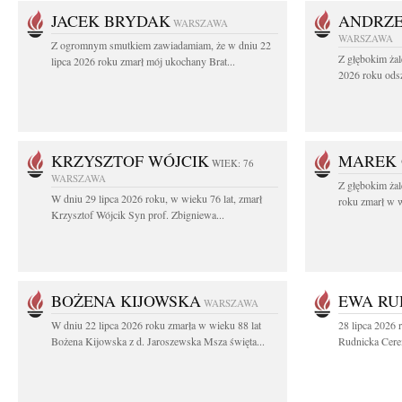
JACEK BRYDAK
ANDRZE
WARSZAWA
WARSZAWA
Z ogromnym smutkiem zawiadamiam, że w dniu 22
Z głębokim żal
lipca 2026 roku zmarł mój ukochany Brat...
2026 roku odsz
KRZYSZTOF WÓJCIK
MAREK 
WIEK: 76
WARSZAWA
Z głębokim ża
W dniu 29 lipca 2026 roku, w wieku 76 lat, zmarł
roku zmarł w w
Krzysztof Wójcik Syn prof. Zbigniewa...
BOŻENA KIJOWSKA
EWA RU
WARSZAWA
W dniu 22 lipca 2026 roku zmarła w wieku 88 lat
28 lipca 2026 
Bożena Kijowska z d. Jaroszewska Msza święta...
Rudnicka Cere