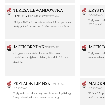
TERESA LEWANDOWSKA
KRYST
HAUSNER
WARSZAWA
WIEK: 87
WARSZAWA
Z głębokim żal
27 lipca 2026 roku zmarła w wieku 87 lat opatrzona
2026 w wieku 9
Świętymi Sakramentami ukochana Mama i Babcia...
JACEK BRYDAK
JACEK 
WARSZAWA
Okręgowa Rada Adwokacka w Warszawie
Z głębokim ża
zawiadamia z głębokim żalem, że w dniu 22 lipca
roku w wieku 8
2026 r....
PRZEMEK LIPIŃSKI
MAŁGO
WIEK: 82
WARSZAWA
WARSZAWA
Z głębokim smutkiem żegnamy Przemka Lipińskiego
W dniu 25 lip
który odszedł od nas w wieku 82 lat. Był...
wieku 78 lat M