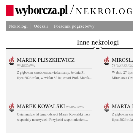
Nekrologi
Odeszli
Poradnik pogrzebowy
Inne nekrologi
MAREK PLISZKIEWICZ
MIROSŁ
WARSZAWA
76
WARSZAW
Z głębokim smutkiem zawiadamiamy, że dnia 31
W dniu 27 lipc
lipca 2026 roku, w wieku 82 lat, zmarł Prof. Marek...
Mirosława Czar
MAREK KOWALSKI
MARTA 
WARSZAWA
Osiemnaście lat temu odszedł Marek Kowalski nasz
Z głębokim sm
wspaniały nauczyciel i Przyjaciel wspomnienie o...
lipca 2026 roku