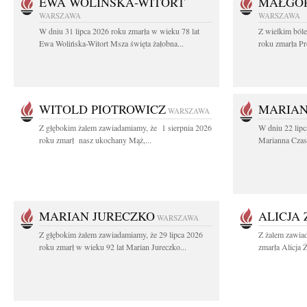
EWA WOLIŃSKA-WITORT
MAŁGOR
WARSZAWA
WARSZAWA
W dniu 31 lipca 2026 roku zmarła w wieku 78 lat
Z wielkim ból
Ewa Wolińska-Witort Msza święta żałobna...
roku zmarła Pr
WITOLD PIOTROWICZ
MARIAN
WARSZAWA
Z głębokim żalem zawiadamiamy, że 1 sierpnia 2026
W dniu 22 lipc
roku zmarł nasz ukochany Mąż,...
Marianna Czas
MARIAN JURECZKO
ALICJA
WARSZAWA
Z głębokim żalem zawiadamiamy, że 29 lipca 2026
Z żalem zawia
roku zmarł w wieku 92 lat Marian Jureczko...
zmarła Alicja 