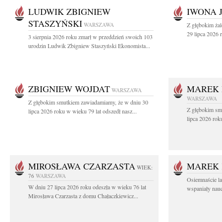
LUDWIK ZBIGNIEW
IWONA 
STASZYŃSKI
WARSZAWA
Z głębokim ża
29 lipca 2026 r
3 sierpnia 2026 roku zmarł w przeddzień swoich 103
urodzin Ludwik Zbigniew Staszyński Ekonomista...
ZBIGNIEW WOJDAT
MAREK 
WARSZAWA
WARSZAWA
Z głębokim smutkiem zawiadamiamy, że w dniu 30
Z głębokim sm
lipca 2026 roku w wieku 79 lat odszedł nasz...
lipca 2026 rok
MIROSŁAWA CZARZASTA
MAREK 
WIEK:
76
WARSZAWA
Osiemnaście l
W dniu 27 lipca 2026 roku odeszła w wieku 76 lat
wspaniały nauc
Mirosława Czarzasta z domu Chałaczkiewicz...