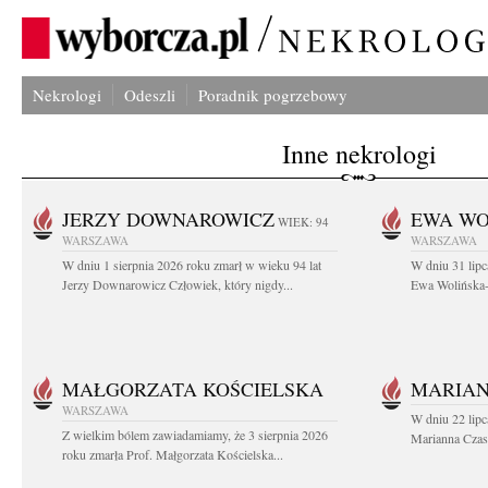
Nekrologi
Odeszli
Poradnik pogrzebowy
Inne nekrologi
JERZY DOWNAROWICZ
EWA WO
WIEK: 94
WARSZAWA
WARSZAWA
W dniu 1 sierpnia 2026 roku zmarł w wieku 94 lat
W dniu 31 lipc
Jerzy Downarowicz Człowiek, który nigdy...
Ewa Wolińska-W
MAŁGORZATA KOŚCIELSKA
MARIAN
WARSZAWA
W dniu 22 lipc
Z wielkim bólem zawiadamiamy, że 3 sierpnia 2026
Marianna Czas
roku zmarła Prof. Małgorzata Kościelska...