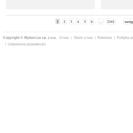
1
2
3
4
5
6
...
2342
nastę
Copyright © Wyborcza sp. z o.o.
O nas
Staże u nas
Reklama
Polityka 
Ustawienia prywatności