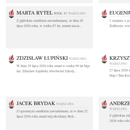
MARTA RYTEL
EUGENI
WIEK: 87
WARSZAWA
Z głębokim smutkiem zawiadamiamy, że dnia 28
1 sierpnia, o g
lipca 2026 roku, w wieku 87 lat, zmarła nasza...
Żoliborzu, wśró
ZDZISŁAW ŁUPIŃSKI
KRZYSZ
WARSZAWA
WARSZAWA
W dniu 29 lipca 2026 roku zmarł w wieku 90 lat Mgr
27 lipca 2026 
inż. Zdzisław Łupiński Absolwent Szkoły...
Mąż i Tata Krz
JACEK BRYDAK
ANDRZE
WARSZAWA
WARSZAWA
Z ogromnym smutkiem zawiadamiam, że w dniu 22
Z głębokim żal
lipca 2026 roku zmarł mój ukochany Brat...
2026 roku odsz