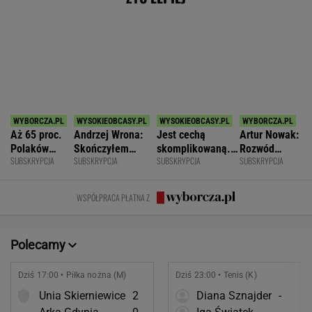
ruchowstręt.
chciałem być
przeżywamy stres
więcej niż
Nie ćwiczy w
fajnym mężem i
prawda o
WSPÓŁPRACA PŁATNA Z
ogóle
ojcem
współmałżonku
Polecamy
Dziś 17:00 • Piłka nożna (M)
Dziś 23:00 • Tenis (K)
Unia Skierniewice
2
Diana Sznajder
-
Arka Gdynia
0
Iga Świątek
-
POKAŻ TRWAJĄCE
WIĘCEJ NA
WYNIKI.SPORT.PL
SPORT.PL