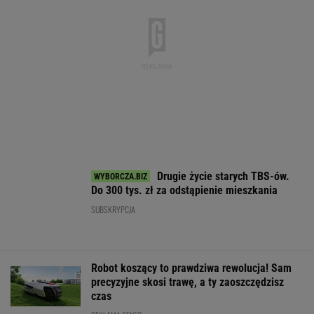
sklepów
elektromobilność
WALUTY I GIEŁDA
EUR
USD
CHF
GBP
WIG
4,3029
3,7278
4,6013
5,0356
152 704,05
0,07%
0,24%
-0,04%
0,36%
0,61%
SPRAWDŹ NOTOWANIA
Notowania dostarcza VIA24ONLINE
MOTORYZACJA