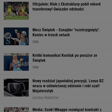
Media: Szok! Mbappe rozwiązał kontrakt z
gigantem
Argentyna
Ależ wieści ws.
Messi wściekły
w żałobie. Oto co
Lewandowskiego.
pogrzebie ojca.
ojciec zrobił dla
Barcelona nagle
Szykują się lic
Messiego. "Bądź silny,
ogłasza
pozwy
Leo"
SUBSKRYPCJA
WIĘCEJ NIŻ WYNIK. SUBSKRYBUJ