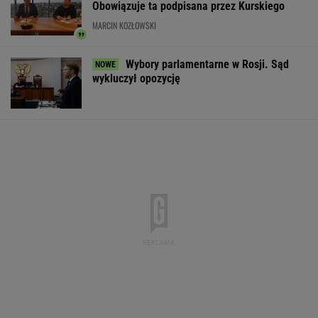
Prokuratura nie odpuszcza Michałowi
Wiśniewskiemu. Jest kasacja
FIFA czy ONZ? Viktor Orban szuka
nowego stanowiska
Tysiące osób zrobi to we wrześniu. Powód
może cię zaskoczyć
MATERIAŁ PROMOCYJNY,
18+