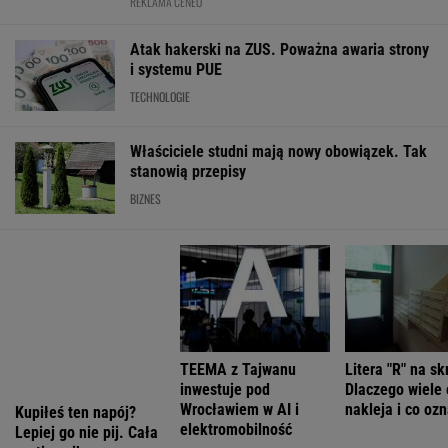
Najchętniej kupowane nowe auta w Polsce i w
Niemczech
MOTO NEWS
Największa zmiana w quattro od lat. Nowe
Audi RS 5 rozdziela moment w zupełnie nowy
sposób
MATERIAŁ PROMOCYJNY
Zjeżdżasz z autostrady na stację? Nie