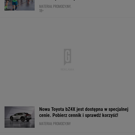
Oficjalnie: Klub z Ekstraklasy pobił rekord
transferowy! Gwiazdor odchodzi
Mecz Świątek - Sznajder "rozstrzygnięty".
Koniec w trzech setach
TENIS
Krótki komunikat Kostiuk po porażce ze
Świątek
TENIS
Nowy rozdział japońskiej precyzji. Lexus RZ
wraca w odświeżonej odsłonie i robi szał!
Majstersztyk
MATERIAŁ PROMOCYJNY