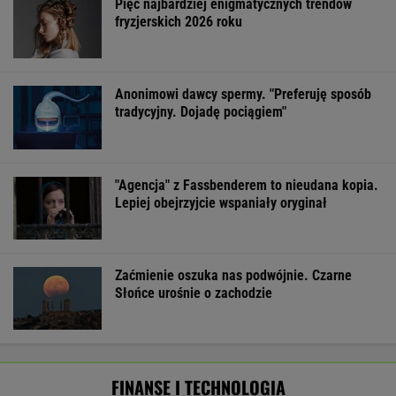
Telefon w kieszeni, kamera na nosie.
Restauratorzy banują okulary Mety
Pierwszy etap GAT zakończony. To
strategiczna inwestycja dla polskiego
eksportu
MATERIAŁ PROMOCYJNY
Zaskakująca sytuacja na rynku nieruchomości.
Kupujący przestali czekać
BIZNES