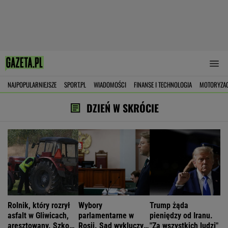
NAJPOPULARNIEJSZE
SPORT.PL
WIADOMOŚCI
FINANSE I TECHNOLOGIA
MOTORYZA
DZIEŃ W SKRÓCIE
Rolnik, który rozrył
Wybory
Trump żąda
asfalt w Gliwicach,
parlamentarne w
pieniędzy od Iranu.
aresztowany. Szkody
Rosji. Sąd wykluczył
"Za wszystkich ludzi"