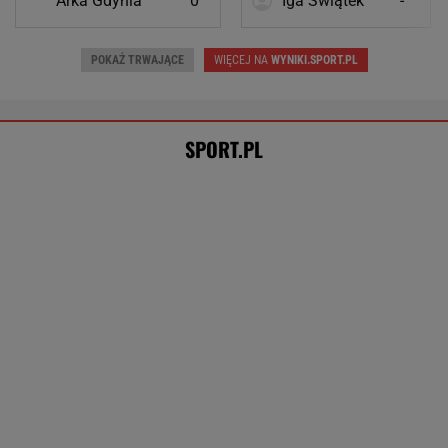
Polka wróciła po udarze, dotarła do
finału i powiedziała "pas". Niezwykły koniec
SUBSKRYPCJA
Cały świat patrzy na Świątek i
Abramowicz. "To kolejna czerwona flaga"
SUBSKRYPCJA
Tysiące osób zrobi to we wrześniu. Powód