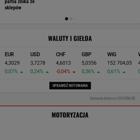
popełnij błędu z silnikiem
MOTO NEWS
Jak teraz kupuje się nowy samochód w
Polsce? Rozmawiamy z ekspertem