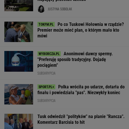
JUSTYNA SOBOLAK
Po co Tuskowi Hołownia w rządzie?
Premier może mieć plan, o którym mało kto
mówi
Anonimowi dawcy spermy.
"Preferuję sposób tradycyjny. Dojadę
pociągiem"
SUBSKRYPCJA
Polka wróciła po udarze, dotarła do
finału i powiedziała "pas". Niezwykły koniec
SUBSKRYPCJA
Tusk odwiedził "polityków" na planie "Rancza".
Komentarz Barcisia to hit