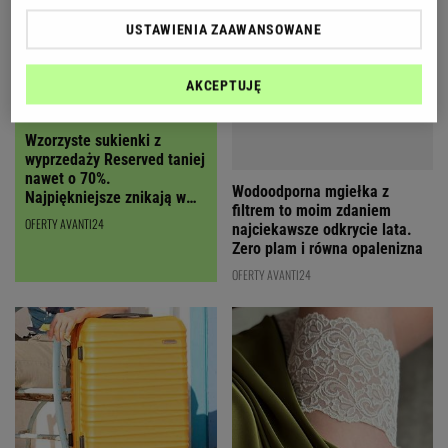
USTAWIENIA ZAAWANSOWANE
AKCEPTUJĘ
Wzorzyste sukienki z
Wodoodporna mgiełka z
wyprzedaży Reserved taniej
filtrem to moim zdaniem
nawet o 70%.
najciekawsze odkrycie lata.
Najpiękniejsze znikają w
Zero plam i równa opalenizna
mig
OFERTY AVANTI24
OFERTY AVANTI24
Wygląda zmysłowo jak
W WITTCHEN ruszyła wielka