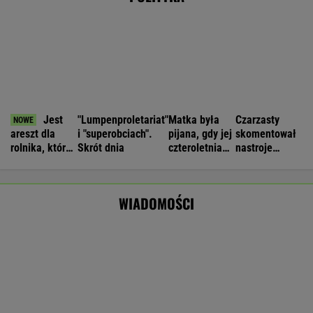
Wyniki Lotto 10.08.2026 - Kaskada,
MultiMulti
Nie będzie nowej umowy TVP z Kościołem.
Obowiązuje ta podpisana przez Kurskiego
MARCIN KOZŁOWSKI
Wybory parlamentarne w Rosji. Sąd
wykluczył opozycję