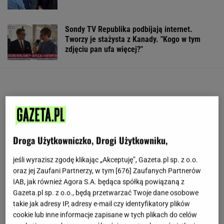
Sondy TV Republika podbijają internet.
Tworzy je stażysta z Kanady. "Kogo w tym
zdjęciu pan ufa więcej?"
Droga Użytkowniczko, Drogi Użytkowniku,
jeśli wyrazisz zgodę klikając „Akceptuję”, Gazeta.pl sp. z o.o.
oraz jej Zaufani Partnerzy, w tym [
676
] Zaufanych Partnerów
IAB, jak również Agora S.A. będąca spółką powiązaną z
Gazeta.pl sp. z o.o., będą przetwarzać Twoje dane osobowe
takie jak adresy IP, adresy e-mail czy identyfikatory plików
cookie lub inne informacje zapisane w tych plikach do celów