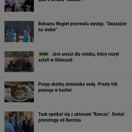
Posyp skórkę ziemniaka sodą. Prosty trik
pomaga w kuchni
Tusk spotkał się z aktorami "Rancza". Dostał
przestrogę od Barcisia
Mandaryna w szerokich jeansach jak z lat
2000. Ten fason wraca na szczyt
OFERTY AVANTI24