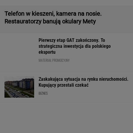
czas
REKLAMA CENEO
Atak hakerski na ZUS. Poważna awaria strony
i systemu PUE
TECHNOLOGIE
Właściciele studni mają nowy obowiązek. Tak
stanowią przepisy
BIZNES
Kupiłeś ten napój?
TEEMA z Tajwanu
Litera "R" na sk
Lepiej go nie pij. Cała
inwestuje pod
Dlaczego wiele 
partia znika ze
Wrocławiem w AI i
nakleja i co oz