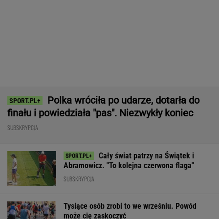
może cię zaskoczyć
MATERIAŁ PROMOCYJNY,
18+
Nowa Toyota bZ4X jest dostępna w specjalnej
cenie. Pobierz cennik i sprawdź korzyść!
MATERIAŁ PROMOCYJNY