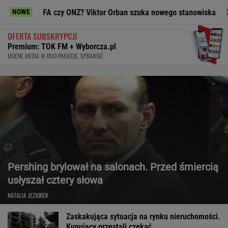
FIFA czy ONZ? Viktor Orban szuka nowego stanowiska
To j
NOWE
OFERTA SUBSKRYPCJI
Premium: TOK FM + Wyborcza.pl
MOCNE MEDIA W DUO PAKIECIE. SPRAWDŹ
Pershing brylował na salonach. Przed śmiercią
usłyszał cztery słowa
NATALIA JEZIOREK
Zaskakująca sytuacja na rynku nieruchomości.
Kupujący przestali czekać