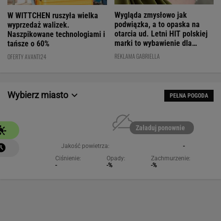
podwiązka, a to opaska na
wyprzedaż walizek.
otarcia ud. Letni HIT polskiej
Naszpikowane technologiami i
marki to wybawienie dla
tańsze o 60%
kobiet!
REKLAMA GABRIELLA
OFERTY AVANTI24
Wybierz miasto
PEŁNA POGODA
Załaduj ponownie
Jakość powietrza:
-
Ciśnienie:
Opady:
Zachmurzenie:
-
-%
-%