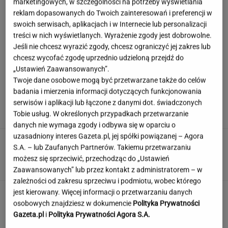
marketingowych, w szczególności na potrzeby wyświetlania
reklam dopasowanych do Twoich zainteresowań i preferencji w
swoich serwisach, aplikacjach i w Internecie lub personalizacji
treści w nich wyświetlanych. Wyrażenie zgody jest dobrowolne.
Czy Krupa popiera Trumpa? Wyjawiła prawdę o
relacji z Tarczyńskim
Jeśli nie chcesz wyrazić zgody, chcesz ograniczyć jej zakres lub
chcesz wycofać zgodę uprzednio udzieloną przejdź do
„Ustawień Zaawansowanych”.
Twoje dane osobowe mogą być przetwarzane także do celów
Oglądasz polskie seriale? Tym razem pytamy
badania i mierzenia informacji dotyczących funkcjonowania
o piosenki z czołówek
serwisów i aplikacji lub łączone z danymi dot. świadczonych
Tobie usług. W określonych przypadkach przetwarzanie
danych nie wymaga zgody i odbywa się w oparciu o
uzasadniony interes Gazeta.pl, jej spółki powiązanej – Agora
Wisiał kilka dni "uwięziony" w bilboardzie
S.A. – lub Zaufanych Partnerów. Takiemu przetwarzaniu
metry nad ziemią. "Utknąłem tu"
możesz się sprzeciwić, przechodząc do „Ustawień
Zaawansowanych” lub przez kontakt z administratorem – w
zależności od zakresu sprzeciwu i podmiotu, wobec którego
jest kierowany. Więcej informacji o przetwarzaniu danych
Second home nad morzem zyskuje na
popularności. Coraz więcej osób wybiera ten
osobowych znajdziesz w dokumencie
Polityka Prywatności
model inwestowania
Gazeta.pl
i
Polityka Prywatności Agora S.A.
MATERIAŁ PROMOCYJNY