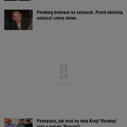
Pamiętasz, jak miał na imię Kusy? Rozwiąż
quiz o serialu "Ranczo"!
Roksana Węgiel przerwała występ. "Uważajcie
na siebie"
Jest areszt dla rolnika, który rozrył
asfalt w Gliwicach