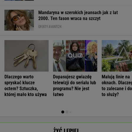
Dlaczego warto
Dopasujesz gwiazdę
Malują linie na
spryskać klucze
telewizji do serialu lub
oknach. Dlaczeg
octem? Sztuczka,
programu? Nie jest
to zalecane i d
której mało kto używa
łatwo
to służy?
ŻYĆ LEPIEJ
Aż 65 proc.
Andrzej Wrona:
Jest cechą
Artur Nowak:
Polaków
Skończyłem
skomplikowaną.
Rozwód
SUBSKRYPCJA
SUBSKRYPCJA
SUBSKRYPCJA
SUBSKRYPCJA
odczuwa
karierę, bo
Sprawia, że silniej
odsłania dużo