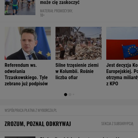
"Agencja" z Fassbenderem to nieudana kopia.
Lepiej obejrzyjcie wspaniały oryginał
Zaćmienie oszuka nas podwójnie. Czarne
Słońce urośnie o zachodzie
FINANSE I TECHNOLOGIA