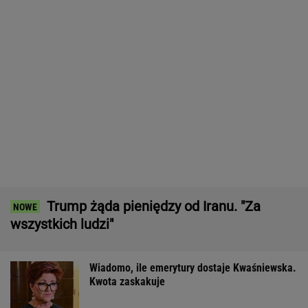
Trump żąda pieniędzy od Iranu. "Za
wszystkich ludzi"
Wiadomo, ile emerytury dostaje Kwaśniewska.
Kwota zaskakuje
Pershing brylował na salonach. Przed śmiercią
usłyszał cztery słowa