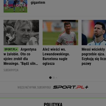
POLITYKA
Jest
"Lumpenproletariat"
Matka była
Czarzasty
areszt dla
i "superobciach".
pijana, gdy jej
skomentował
rolnika, który
Skrót dnia
czteroletnia
nastroje
rozrył asfalt w
córka spadała
antyukraińskie
Gliwicach
z balkonu
w Polsce
WIADOMOŚCI