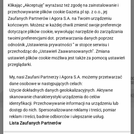
Klikając „Akceptuję” wyrażasz też zgodę na zainstalowanie i
przechowywanie plików cookie Gazeta.pl sp. z o.o., jej
"Wiem, kto ma jakie lęki,
Zaufanych Partnerów i Agora S.A. na Twoim urządzeniu
halucynacje, znam PESEL-e". Tajemnice
końcowym. Możesz w każdej chwili zmienić swoje preferencje
pacjentów słyszy cała stołówka
dotyczące plików cookie, wywołując narzędzie do zarządzania
SUBSKRYPCJA
twoimi preferencjami dot. przetwarzania danych poprzez
odnośnik „Ustawienia prywatności ” w stopce serwisu i
Włoch i Hiszpan mówią o życiu w Polsce. "Nie
przechodząc do „Ustawień Zaawansowanych”. Zmiana
chcę wracać"
ustawień plików cookie możliwa jest także za pomocą ustawień
przeglądarki.
My, nasi Zaufani Partnerzy i Agora S.A. możemy przetwarzać
MICHAŁ
MARTA
JOANNA
DANIEL
DO
Autorzy:
TRELA
NOWAK
CHOJNACKA
MAIKOWSKI
S
dane osobowe w następujących celach:
Użycie dokładnych danych geolokalizacyjnych. Aktywne
NAJWIĘKSZA JASKINIA ŚWIATA
BIAŁE LINIE NA SWOICH OKNACH
ATAK HAKE
skanowanie charakterystyki urządzenia do celów
identyfikacji. Przechowywanie informacji na urządzeniu lub
dostęp do nich. Spersonalizowane reklamy i treści, pomiar
LETNIE OKAZJE
reklam i treści, badnie odbiorców i ulepszanie usług.
Lista Zaufanych Partnerów