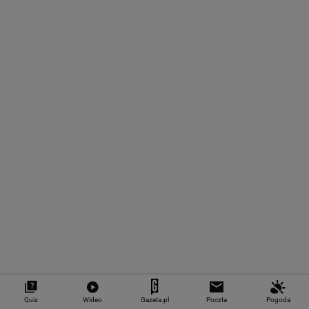
MATERIAŁ PROMOCYJNY
Zostało tylko 150 km. Potem autostrady czeka
wielka przebudowa
MOTO NEWS
300 godzin malowano to Porsche. Jest
wyjątkowe
Jeszcze tylko kilka tygodni. Warszawa
powiększa strefę płatnego parkowania
MOTO NEWS
Quiz
Wideo
Gazeta.pl
Poczta
Pogoda