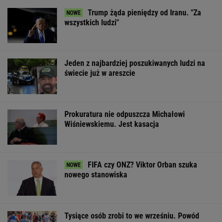
Referendum ws.
Silne trzęsienie ziemi
Jest decyzja Ko
odwołania
w Kolumbii. Rośnie
Europejskiej. P
Trzaskowskiego. Tyle
liczba ofiar
otrzyma miliard
zebrano już podpisów
z KPO
WSPÓŁPRACA PŁATNA Z WYBORCZA.PL
ZROZUM, POZNAJ, ODKRYWAJ
SEKCJA Z SUBSKRYPCJĄ
Pięć najbardziej enigmatycznych trendów
fryzjerskich 2026 roku
Anonimowi dawcy spermy. "Preferuję sposób
tradycyjny. Dojadę pociągiem"