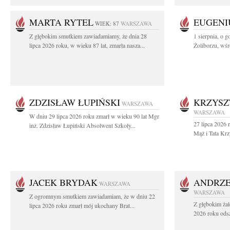
MARTA RYTEL
EUGENI
WIEK: 87
WARSZAWA
Z głębokim smutkiem zawiadamiamy, że dnia 28
1 sierpnia, o g
lipca 2026 roku, w wieku 87 lat, zmarła nasza...
Żoliborzu, wśró
ZDZISŁAW ŁUPIŃSKI
KRZYSZ
WARSZAWA
WARSZAWA
W dniu 29 lipca 2026 roku zmarł w wieku 90 lat Mgr
27 lipca 2026 
inż. Zdzisław Łupiński Absolwent Szkoły...
Mąż i Tata Krz
JACEK BRYDAK
ANDRZE
WARSZAWA
WARSZAWA
Z ogromnym smutkiem zawiadamiam, że w dniu 22
Z głębokim żal
lipca 2026 roku zmarł mój ukochany Brat...
2026 roku odsz