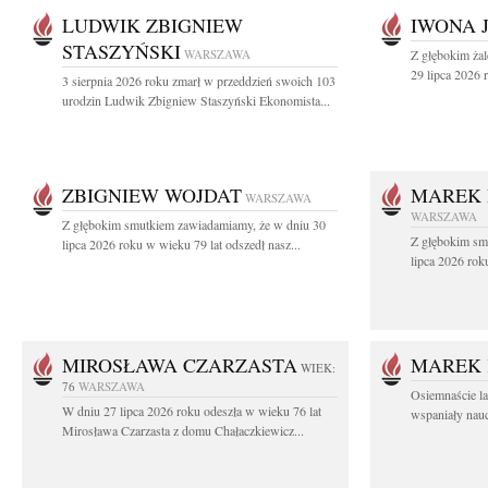
LUDWIK ZBIGNIEW
IWONA 
STASZYŃSKI
WARSZAWA
Z głębokim ża
29 lipca 2026 r
3 sierpnia 2026 roku zmarł w przeddzień swoich 103
urodzin Ludwik Zbigniew Staszyński Ekonomista...
ZBIGNIEW WOJDAT
MAREK 
WARSZAWA
WARSZAWA
Z głębokim smutkiem zawiadamiamy, że w dniu 30
Z głębokim sm
lipca 2026 roku w wieku 79 lat odszedł nasz...
lipca 2026 rok
MIROSŁAWA CZARZASTA
MAREK 
WIEK:
76
WARSZAWA
Osiemnaście l
W dniu 27 lipca 2026 roku odeszła w wieku 76 lat
wspaniały nauc
Mirosława Czarzasta z domu Chałaczkiewicz...