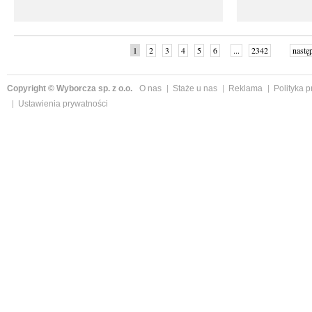
1
2
3
4
5
6
...
2342
nastę
Copyright © Wyborcza sp. z o.o.
O nas
Staże u nas
Reklama
Polityka 
Ustawienia prywatności