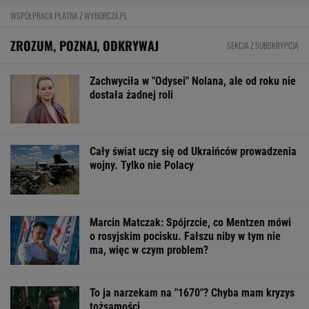
WSPÓŁPRACA PŁATNA Z WYBORCZA.PL
ZROZUM, POZNAJ, ODKRYWAJ
SEKCJA Z SUBSKRYPCJĄ
Zachwyciła w "Odysei" Nolana, ale od roku nie
dostała żadnej roli
Cały świat uczy się od Ukraińców prowadzenia
wojny. Tylko nie Polacy
Marcin Matczak: Spójrzcie, co Mentzen mówi
o rosyjskim pocisku. Fałszu niby w tym nie
ma, więc w czym problem?
To ja narzekam na "1670"? Chyba mam kryzys
tożsamości