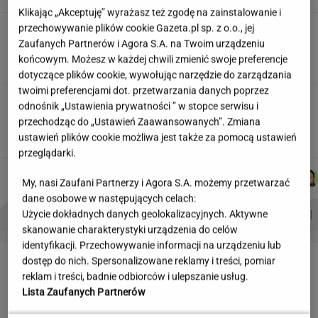
Klikając „Akceptuję” wyrażasz też zgodę na zainstalowanie i
przechowywanie plików cookie Gazeta.pl sp. z o.o., jej
Partnerka Litewki po jego
śmierci: Niektórzy zlecieli się jak sępy
Zaufanych Partnerów i Agora S.A. na Twoim urządzeniu
końcowym. Możesz w każdej chwili zmienić swoje preferencje
SUBSKRYPCJA
dotyczące plików cookie, wywołując narzędzie do zarządzania
twoimi preferencjami dot. przetwarzania danych poprzez
20 lat temu pokazali, że w Polsce też można
odnośnik „Ustawienia prywatności ” w stopce serwisu i
zrobić "Amerykę"
przechodząc do „Ustawień Zaawansowanych”. Zmiana
MARTA KORYCKA
ustawień plików cookie możliwa jest także za pomocą ustawień
przeglądarki.
MARTA
MACIEK
DOMINIK
ŁUKASZ
Autorzy:
NOWAK
KUCHARCZYK
SENKOWSKI
JACHIMIAK
My, nasi Zaufani Partnerzy i Agora S.A. możemy przetwarzać
dane osobowe w następujących celach:
PROBLEMY POLSKICH SIATKARZY
ZNAK Z '30'
WISŁAWA SZYMBORSKA
Użycie dokładnych danych geolokalizacyjnych. Aktywne
skanowanie charakterystyki urządzenia do celów
identyfikacji. Przechowywanie informacji na urządzeniu lub
LETNIE OKAZJE
dostęp do nich. Spersonalizowane reklamy i treści, pomiar
reklam i treści, badnie odbiorców i ulepszanie usług.
Lista Zaufanych Partnerów