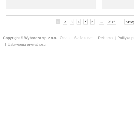
1
2
3
4
5
6
...
2342
nastę
Copyright © Wyborcza sp. z o.o.
O nas
Staże u nas
Reklama
Polityka 
Ustawienia prywatności