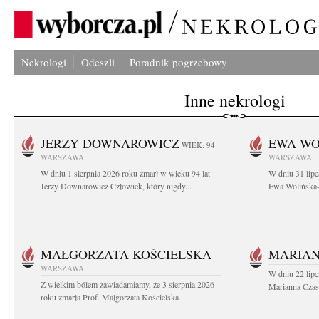
Nekrologi
Odeszli
Poradnik pogrzebowy
Inne nekrologi
JERZY DOWNAROWICZ
EWA WO
WIEK: 94
WARSZAWA
WARSZAWA
W dniu 1 sierpnia 2026 roku zmarł w wieku 94 lat
W dniu 31 lipc
Jerzy Downarowicz Człowiek, który nigdy...
Ewa Wolińska-W
MAŁGORZATA KOŚCIELSKA
MARIAN
WARSZAWA
W dniu 22 lipc
Z wielkim bólem zawiadamiamy, że 3 sierpnia 2026
Marianna Czas
roku zmarła Prof. Małgorzata Kościelska...