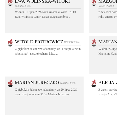
EWA WOLIŃSKA-WITORT
MAŁGOR
WARSZAWA
WARSZAWA
W dniu 31 lipca 2026 roku zmarła w wieku 78 lat
Z wielkim ból
Ewa Wolińska-Witort Msza święta żałobna...
roku zmarła Pr
WITOLD PIOTROWICZ
MARIAN
WARSZAWA
Z głębokim żalem zawiadamiamy, że 1 sierpnia 2026
W dniu 22 lipc
roku zmarł nasz ukochany Mąż,...
Marianna Czas
MARIAN JURECZKO
ALICJA
WARSZAWA
Z głębokim żalem zawiadamiamy, że 29 lipca 2026
Z żalem zawia
roku zmarł w wieku 92 lat Marian Jureczko...
zmarła Alicja 