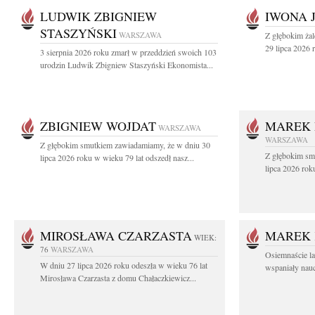
LUDWIK ZBIGNIEW
IWONA 
STASZYŃSKI
WARSZAWA
Z głębokim ża
29 lipca 2026 r
3 sierpnia 2026 roku zmarł w przeddzień swoich 103
urodzin Ludwik Zbigniew Staszyński Ekonomista...
ZBIGNIEW WOJDAT
MAREK 
WARSZAWA
WARSZAWA
Z głębokim smutkiem zawiadamiamy, że w dniu 30
Z głębokim sm
lipca 2026 roku w wieku 79 lat odszedł nasz...
lipca 2026 rok
MIROSŁAWA CZARZASTA
MAREK 
WIEK:
76
WARSZAWA
Osiemnaście l
W dniu 27 lipca 2026 roku odeszła w wieku 76 lat
wspaniały nauc
Mirosława Czarzasta z domu Chałaczkiewicz...