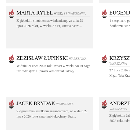
MARTA RYTEL
EUGENI
WIEK: 87
WARSZAWA
Z głębokim smutkiem zawiadamiamy, że dnia 28
1 sierpnia, o g
lipca 2026 roku, w wieku 87 lat, zmarła nasza...
Żoliborzu, wśró
ZDZISŁAW ŁUPIŃSKI
KRZYSZ
WARSZAWA
WARSZAWA
W dniu 29 lipca 2026 roku zmarł w wieku 90 lat Mgr
27 lipca 2026 
inż. Zdzisław Łupiński Absolwent Szkoły...
Mąż i Tata Krz
JACEK BRYDAK
ANDRZE
WARSZAWA
WARSZAWA
Z ogromnym smutkiem zawiadamiam, że w dniu 22
Z głębokim żal
lipca 2026 roku zmarł mój ukochany Brat...
2026 roku odsz