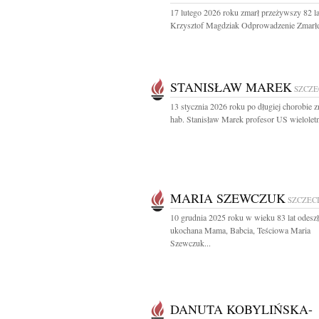
17 lutego 2026 roku zmarł przeżywszy 82 la
Krzysztof Magdziak Odprowadzenie Zmarłe
STANISŁAW MAREK
SZCZE
13 stycznia 2026 roku po długiej chorobie z
hab. Stanisław Marek profesor US wieloletni
MARIA SZEWCZUK
SZCZEC
10 grudnia 2025 roku w wieku 83 lat odeszł
ukochana Mama, Babcia, Teściowa Maria
Szewczuk...
DANUTA KOBYLIŃSKA-