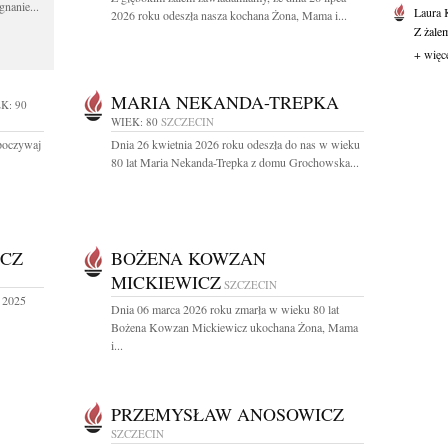
gnanie...
Laura 
2026 roku odeszła nasza kochana Żona, Mama i...
Z żale
+ więc
MARIA NEKANDA-TREPKA
K: 90
WIEK: 80
SZCZECIN
Spoczywaj
Dnia 26 kwietnia 2026 roku odeszła do nas w wieku
80 lat Maria Nekanda-Trepka z domu Grochowska...
ICZ
BOŻENA KOWZAN
MICKIEWICZ
SZCZECIN
a 2025
Dnia 06 marca 2026 roku zmarła w wieku 80 lat
Bożena Kowzan Mickiewicz ukochana Żona, Mama
i...
PRZEMYSŁAW ANOSOWICZ
SZCZECIN