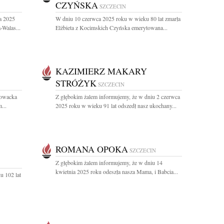
CZYŃSKA
SZCZECIN
a 2025
W dniu 10 czerwca 2025 roku w wieku 80 lat zmarła
Walas...
Elżbieta z Kocimskich Czyńska emerytowana...
KAZIMIERZ MAKARY
STRÓŻYK
SZCZECIN
łowacka
Z głębokim żalem informujemy, że w dniu 2 czerwca
...
2025 roku w wieku 91 lat odszedł nasz ukochany...
ROMANA OPOKA
SZCZECIN
Z głębokim żalem informujemy, że w dniu 14
kwietnia 2025 roku odeszła nasza Mama, i Babcia...
u 102 lat