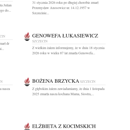
31 stycznia 2026 roku po długiej chorobie zmarł
ta Julian
Przemysław Anosowicz ur. 14.12.1957 w
go do...
Szczecinie...
GENOWEFA ŁUKASIEWICZ
CIN
SZCZECIN
marł dr
Z wielkim żalem informujemy, że w dniu 18 stycznia
...
2026 roku w wieku 87 lat zmarła Genowefa...
BOŻENA BRZYCKA
IN
SZCZECIN
a nasza
Z głębokim żalem zawiadamiamy, że dnia 1 listopada
2025 zmarła nasza kochana Mama, Siostra,...
ELŻBIETA Z KOCIMSKICH