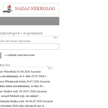
 nekrologów i wspomnień
wisko lub numer ogłoszenia:
+ szukanie zaawansowane
KROLOGI
aw Wierzbicki
03.08.2026
Szczecin
m zawiadamiamy, że w dniu 25.07.2026 r....
awa Włodarczak-Siuda
29.07.2026
Szczecin
okim żalem zawiadamiamy, że dnia 26...
aw Strabel
wiek: 90
20.07.2026
Szczecin
sercach bliskich żyje, nie umiera"...
Nekanda-Trepka
wiek: 80
04.05.2026
Szczecin
6 kwietnia 2026 roku odeszła do nas w...