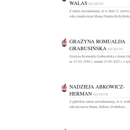
WALAS
SZCZECIN
Z żalem zawiadamiam, że w dniu 21 czerwc
roku zmarła moja Mama Danuta Kobylińska-
GRAŻYNA ROMUALDA
GRABUSIŃSKA
SZCZECIN
Grażyna Romualda Grabusińska z domu G
ur. 07-02-1950 r, zmarła 23-05-2025 r. o tym
NADZIEJA ABKOWICZ-
HERMAN
SZCZECIN
Z głębokim żalem zawiadamiamy, że w wiek
odeszła nasza Mama, Babcia i Prababcia...