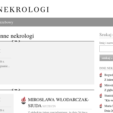
grzebowy
Inne nekrologi
Szukaj
Imię i naz
I
6 r.
gnanie...
INNE NE
Bogusł
Z żale
Mirosł
Z głęb
Stanisł
I
MIROSŁAWA WŁODARCZAK-
"Kto w 
SIUDA
Maria 
SZCZECIN
6 r.
Dnia 2
Z głębokim żalem zawiadamiamy, że dnia 26 lipca