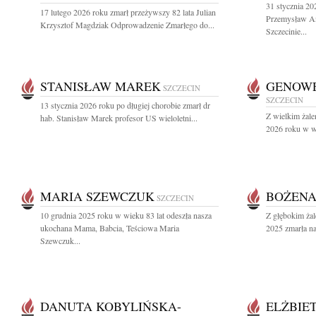
31 stycznia 20
17 lutego 2026 roku zmarł przeżywszy 82 lata Julian
Przemysław An
Krzysztof Magdziak Odprowadzenie Zmarłego do...
Szczecinie...
STANISŁAW MAREK
GENOWE
SZCZECIN
SZCZECIN
13 stycznia 2026 roku po długiej chorobie zmarł dr
Z wielkim żale
hab. Stanisław Marek profesor US wieloletni...
2026 roku w wi
MARIA SZEWCZUK
BOŻENA
SZCZECIN
10 grudnia 2025 roku w wieku 83 lat odeszła nasza
Z głębokim żal
ukochana Mama, Babcia, Teściowa Maria
2025 zmarła na
Szewczuk...
DANUTA KOBYLIŃSKA-
ELŻBIE