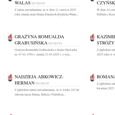
WALAS
CZYŃS
SZCZECIN
Z żalem zawiadamiam, że w dniu 21 czerwca 2025
W dniu 10 cze
roku zmarła moja Mama Danuta Kobylińska-Walas...
Elżbieta z Ko
GRAŻYNA ROMUALDA
KAZIMI
GRABUSIŃSKA
STRÓŻY
SZCZECIN
Grażyna Romualda Grabusińska z domu Głowacka
Z głębokim ża
ur. 07-02-1950 r, zmarła 23-05-2025 r. o tym...
2025 roku w wi
NADZIEJA ABKOWICZ-
ROMAN
HERMAN
SZCZECIN
Z głębokim ża
kwietnia 2025 
Z głębokim żalem zawiadamiamy, że w wieku 102 lat
odeszła nasza Mama, Babcia i Prababcia...