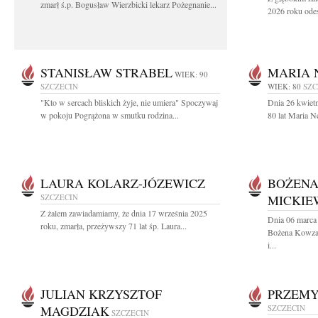
zmarł ś.p. Bogusław Wierzbicki lekarz Pożegnanie...
2026 roku odes
STANISŁAW STRABEL
MARIA 
WIEK: 90
SZCZECIN
WIEK: 80
SZC
"Kto w sercach bliskich żyje, nie umiera" Spoczywaj
Dnia 26 kwiet
w pokoju Pogrążona w smutku rodzina...
80 lat Maria 
LAURA KOLARZ-JÓZEWICZ
BOŻEN
SZCZECIN
MICKIE
Z żalem zawiadamiamy, że dnia 17 września 2025
Dnia 06 marca 
roku, zmarła, przeżywszy 71 lat śp. Laura...
Bożena Kowza
i...
JULIAN KRZYSZTOF
PRZEMY
MAGDZIAK
SZCZECIN
SZCZECIN