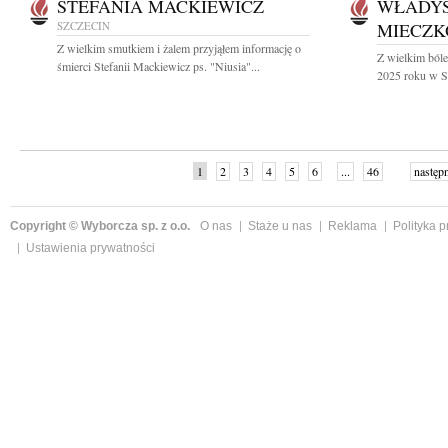
STEFANIA MACKIEWICZ
WŁADY
SZCZECIN
MIECZK
Z wielkim smutkiem i żalem przyjąłem informację o
Z wielkim ból
śmierci Stefanii Mackiewicz ps. "Niusia"...
2025 roku w Sz
1
2
3
4
5
6
...
46
następ
Copyright © Wyborcza sp. z o.o.
O nas
Staże u nas
Reklama
Polityka 
Ustawienia prywatności