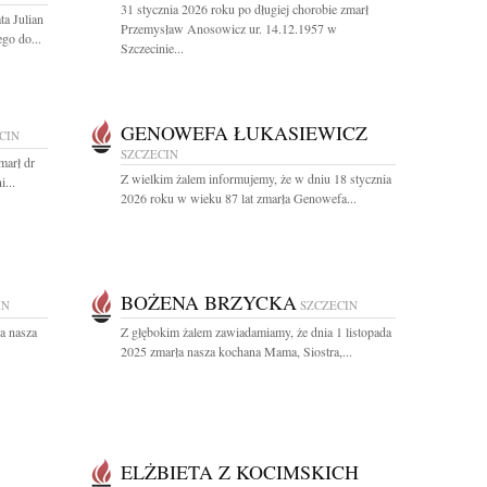
31 stycznia 2026 roku po długiej chorobie zmarł
ta Julian
Przemysław Anosowicz ur. 14.12.1957 w
go do...
Szczecinie...
GENOWEFA ŁUKASIEWICZ
CIN
SZCZECIN
marł dr
Z wielkim żalem informujemy, że w dniu 18 stycznia
...
2026 roku w wieku 87 lat zmarła Genowefa...
BOŻENA BRZYCKA
IN
SZCZECIN
a nasza
Z głębokim żalem zawiadamiamy, że dnia 1 listopada
2025 zmarła nasza kochana Mama, Siostra,...
ELŻBIETA Z KOCIMSKICH