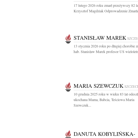
17 lutego 2026 roku zmarł przeżywszy 82 la
Krzysztof Magdziak Odprowadzenie Zmarłe
STANISŁAW MAREK
SZCZE
13 stycznia 2026 roku po długiej chorobie z
hab. Stanisław Marek profesor US wieloletni
MARIA SZEWCZUK
SZCZEC
10 grudnia 2025 roku w wieku 83 lat odeszł
ukochana Mama, Babcia, Teściowa Maria
Szewczuk...
DANUTA KOBYLIŃSKA-