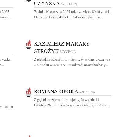
CZYŃSKA
SZCZECIN
a 2025
W dniu 10 czerwca 2025 roku w wieku 80 lat zmarła
Walas...
Elżbieta z Kocimskich Czyńska emerytowana...
KAZIMIERZ MAKARY
STRÓŻYK
SZCZECIN
łowacka
Z głębokim żalem informujemy, że w dniu 2 czerwca
...
2025 roku w wieku 91 lat odszedł nasz ukochany...
ROMANA OPOKA
SZCZECIN
Z głębokim żalem informujemy, że w dniu 14
kwietnia 2025 roku odeszła nasza Mama, i Babcia...
u 102 lat