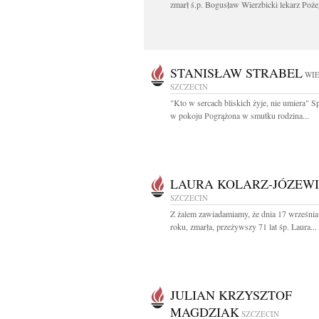
zmarł ś.p. Bogusław Wierzbicki lekarz Poże
STANISŁAW STRABEL
WIE
SZCZECIN
"Kto w sercach bliskich żyje, nie umiera" 
w pokoju Pogrążona w smutku rodzina...
LAURA KOLARZ-JÓZEW
SZCZECIN
Z żalem zawiadamiamy, że dnia 17 wrześni
roku, zmarła, przeżywszy 71 lat śp. Laura...
JULIAN KRZYSZTOF
MAGDZIAK
SZCZECIN