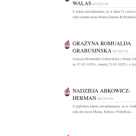
WALAS
SZCZECIN
Z żalem zawiadamiam, że w dniu 21 czerwc
roku zmarła moja Mama Danuta Kobylińska-
GRAŻYNA ROMUALDA
GRABUSIŃSKA
SZCZECIN
Grażyna Romualda Grabusińska z domu G
ur. 07-02-1950 r, zmarła 23-05-2025 r. o tym
NADZIEJA ABKOWICZ-
HERMAN
SZCZECIN
Z głębokim żalem zawiadamiamy, że w wiek
odeszła nasza Mama, Babcia i Prababcia...