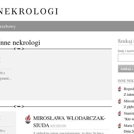
grzebowy
Inne nekrologi
Szukaj
Imię i naz
I
6 r.
gnanie...
INNE NE
Bogusł
Z żale
Mirosł
Z głęb
Stanisł
I
MIROSŁAWA WŁODARCZAK-
"Kto w 
SIUDA
Maria 
SZCZECIN
6 r.
Dnia 2
Z głębokim żalem zawiadamiamy, że dnia 26 lipca