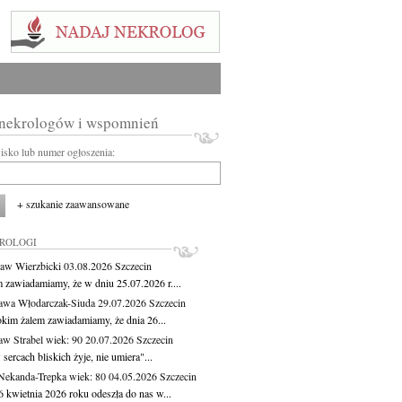
 nekrologów i wspomnień
wisko lub numer ogłoszenia:
+ szukanie zaawansowane
KROLOGI
aw Wierzbicki
03.08.2026
Szczecin
m zawiadamiamy, że w dniu 25.07.2026 r....
awa Włodarczak-Siuda
29.07.2026
Szczecin
okim żalem zawiadamiamy, że dnia 26...
aw Strabel
wiek: 90
20.07.2026
Szczecin
sercach bliskich żyje, nie umiera"...
Nekanda-Trepka
wiek: 80
04.05.2026
Szczecin
6 kwietnia 2026 roku odeszła do nas w...