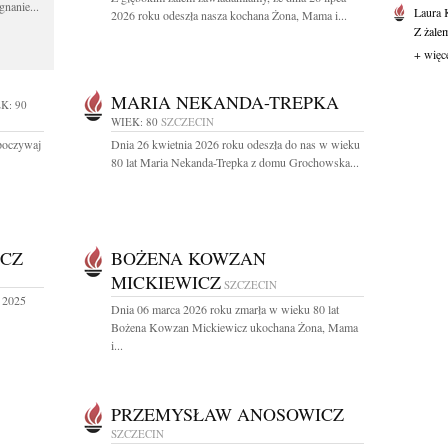
gnanie...
Laura 
2026 roku odeszła nasza kochana Żona, Mama i...
Z żale
+ więc
MARIA NEKANDA-TREPKA
K: 90
WIEK: 80
SZCZECIN
Spoczywaj
Dnia 26 kwietnia 2026 roku odeszła do nas w wieku
80 lat Maria Nekanda-Trepka z domu Grochowska...
ICZ
BOŻENA KOWZAN
MICKIEWICZ
SZCZECIN
a 2025
Dnia 06 marca 2026 roku zmarła w wieku 80 lat
Bożena Kowzan Mickiewicz ukochana Żona, Mama
i...
PRZEMYSŁAW ANOSOWICZ
SZCZECIN