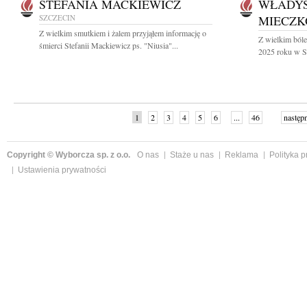
STEFANIA MACKIEWICZ
WŁADY
SZCZECIN
MIECZK
Z wielkim smutkiem i żalem przyjąłem informację o
Z wielkim ból
śmierci Stefanii Mackiewicz ps. "Niusia"...
2025 roku w Sz
1
2
3
4
5
6
...
46
następ
Copyright © Wyborcza sp. z o.o.
O nas
Staże u nas
Reklama
Polityka 
Ustawienia prywatności