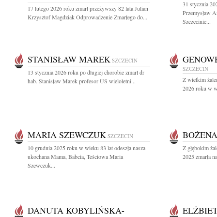
31 stycznia 20
17 lutego 2026 roku zmarł przeżywszy 82 lata Julian
Przemysław An
Krzysztof Magdziak Odprowadzenie Zmarłego do...
Szczecinie...
STANISŁAW MAREK
GENOWE
SZCZECIN
SZCZECIN
13 stycznia 2026 roku po długiej chorobie zmarł dr
Z wielkim żale
hab. Stanisław Marek profesor US wieloletni...
2026 roku w wi
MARIA SZEWCZUK
BOŻENA
SZCZECIN
10 grudnia 2025 roku w wieku 83 lat odeszła nasza
Z głębokim żal
ukochana Mama, Babcia, Teściowa Maria
2025 zmarła na
Szewczuk...
DANUTA KOBYLIŃSKA-
ELŻBIE