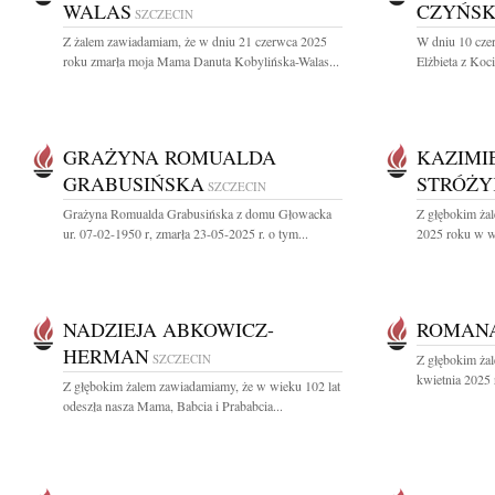
WALAS
CZYŃS
SZCZECIN
Z żalem zawiadamiam, że w dniu 21 czerwca 2025
W dniu 10 cze
roku zmarła moja Mama Danuta Kobylińska-Walas...
Elżbieta z Ko
GRAŻYNA ROMUALDA
KAZIMI
GRABUSIŃSKA
STRÓŻY
SZCZECIN
Grażyna Romualda Grabusińska z domu Głowacka
Z głębokim ża
ur. 07-02-1950 r, zmarła 23-05-2025 r. o tym...
2025 roku w wi
NADZIEJA ABKOWICZ-
ROMAN
HERMAN
SZCZECIN
Z głębokim ża
kwietnia 2025 
Z głębokim żalem zawiadamiamy, że w wieku 102 lat
odeszła nasza Mama, Babcia i Prababcia...