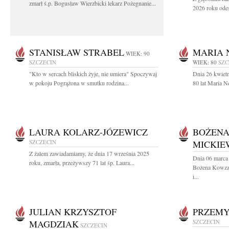
zmarł ś.p. Bogusław Wierzbicki lekarz Pożegnanie...
2026 roku odes
STANISŁAW STRABEL
MARIA 
WIEK: 90
SZCZECIN
WIEK: 80
SZC
"Kto w sercach bliskich żyje, nie umiera" Spoczywaj
Dnia 26 kwiet
w pokoju Pogrążona w smutku rodzina...
80 lat Maria 
LAURA KOLARZ-JÓZEWICZ
BOŻEN
SZCZECIN
MICKIE
Z żalem zawiadamiamy, że dnia 17 września 2025
Dnia 06 marca 
roku, zmarła, przeżywszy 71 lat śp. Laura...
Bożena Kowza
i...
JULIAN KRZYSZTOF
PRZEMY
MAGDZIAK
SZCZECIN
SZCZECIN