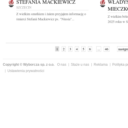
STEFANIA MACKIEWICZ
WŁADY
SZCZECIN
MIECZK
Z wielkim smutkiem i żalem przyjąłem informację o
Z wielkim ból
śmierci Stefanii Mackiewicz ps. "Niusia"...
2025 roku w Sz
1
2
3
4
5
6
...
46
następ
Copyright © Wyborcza sp. z o.o.
O nas
Staże u nas
Reklama
Polityka 
Ustawienia prywatności