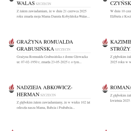
WALAS
CZYŃS
SZCZECIN
Z żalem zawiadamiam, że w dniu 21 czerwca 2025
W dniu 10 cze
roku zmarła moja Mama Danuta Kobylińska-Walas...
Elżbieta z Ko
GRAŻYNA ROMUALDA
KAZIMI
GRABUSIŃSKA
STRÓŻY
SZCZECIN
Grażyna Romualda Grabusińska z domu Głowacka
Z głębokim ża
ur. 07-02-1950 r, zmarła 23-05-2025 r. o tym...
2025 roku w wi
NADZIEJA ABKOWICZ-
ROMAN
HERMAN
SZCZECIN
Z głębokim ża
kwietnia 2025 
Z głębokim żalem zawiadamiamy, że w wieku 102 lat
odeszła nasza Mama, Babcia i Prababcia...