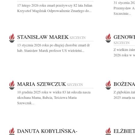
31 stycznia 20
17 lutego 2026 roku zmarł przeżywszy 82 lata Julian
Przemysław An
Krzysztof Magdziak Odprowadzenie Zmarłego do...
Szczecinie...
STANISŁAW MAREK
GENOWE
SZCZECIN
SZCZECIN
13 stycznia 2026 roku po długiej chorobie zmarł dr
Z wielkim żale
hab. Stanisław Marek profesor US wieloletni...
2026 roku w wi
MARIA SZEWCZUK
BOŻENA
SZCZECIN
10 grudnia 2025 roku w wieku 83 lat odeszła nasza
Z głębokim żal
ukochana Mama, Babcia, Teściowa Maria
2025 zmarła na
Szewczuk...
DANUTA KOBYLIŃSKA-
ELŻBIE