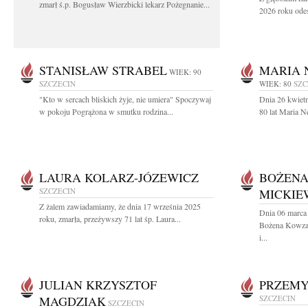
zmarł ś.p. Bogusław Wierzbicki lekarz Pożegnanie...
2026 roku odes
STANISŁAW STRABEL
MARIA 
WIEK: 90
SZCZECIN
WIEK: 80
SZC
"Kto w sercach bliskich żyje, nie umiera" Spoczywaj
Dnia 26 kwiet
w pokoju Pogrążona w smutku rodzina...
80 lat Maria 
LAURA KOLARZ-JÓZEWICZ
BOŻEN
SZCZECIN
MICKIE
Z żalem zawiadamiamy, że dnia 17 września 2025
Dnia 06 marca 
roku, zmarła, przeżywszy 71 lat śp. Laura...
Bożena Kowza
i...
JULIAN KRZYSZTOF
PRZEMY
MAGDZIAK
SZCZECIN
SZCZECIN