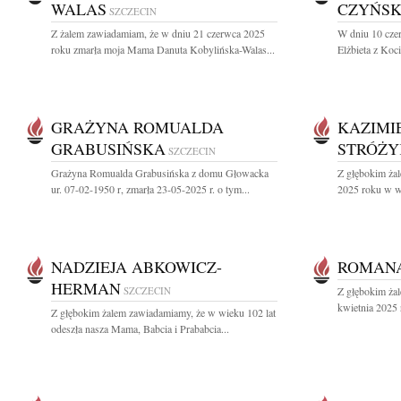
WALAS
CZYŃS
SZCZECIN
Z żalem zawiadamiam, że w dniu 21 czerwca 2025
W dniu 10 cze
roku zmarła moja Mama Danuta Kobylińska-Walas...
Elżbieta z Ko
GRAŻYNA ROMUALDA
KAZIMI
GRABUSIŃSKA
STRÓŻY
SZCZECIN
Grażyna Romualda Grabusińska z domu Głowacka
Z głębokim ża
ur. 07-02-1950 r, zmarła 23-05-2025 r. o tym...
2025 roku w wi
NADZIEJA ABKOWICZ-
ROMAN
HERMAN
SZCZECIN
Z głębokim ża
kwietnia 2025 
Z głębokim żalem zawiadamiamy, że w wieku 102 lat
odeszła nasza Mama, Babcia i Prababcia...