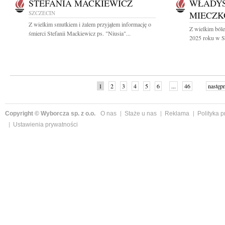
STEFANIA MACKIEWICZ
WŁADY
SZCZECIN
MIECZK
Z wielkim smutkiem i żalem przyjąłem informację o
Z wielkim ból
śmierci Stefanii Mackiewicz ps. "Niusia"...
2025 roku w Sz
1
2
3
4
5
6
...
46
następ
Copyright © Wyborcza sp. z o.o.
O nas
Staże u nas
Reklama
Polityka 
Ustawienia prywatności