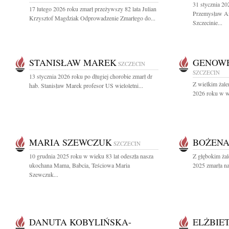
31 stycznia 20
17 lutego 2026 roku zmarł przeżywszy 82 lata Julian
Przemysław An
Krzysztof Magdziak Odprowadzenie Zmarłego do...
Szczecinie...
STANISŁAW MAREK
GENOWE
SZCZECIN
SZCZECIN
13 stycznia 2026 roku po długiej chorobie zmarł dr
Z wielkim żale
hab. Stanisław Marek profesor US wieloletni...
2026 roku w wi
MARIA SZEWCZUK
BOŻENA
SZCZECIN
10 grudnia 2025 roku w wieku 83 lat odeszła nasza
Z głębokim żal
ukochana Mama, Babcia, Teściowa Maria
2025 zmarła na
Szewczuk...
DANUTA KOBYLIŃSKA-
ELŻBIE