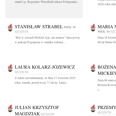
zmarł ś.p. Bogusław Wierzbicki lekarz Pożegnanie...
2026 roku odes
STANISŁAW STRABEL
MARIA 
WIEK: 90
SZCZECIN
WIEK: 80
SZC
"Kto w sercach bliskich żyje, nie umiera" Spoczywaj
Dnia 26 kwiet
w pokoju Pogrążona w smutku rodzina...
80 lat Maria 
LAURA KOLARZ-JÓZEWICZ
BOŻEN
SZCZECIN
MICKIE
Z żalem zawiadamiamy, że dnia 17 września 2025
Dnia 06 marca 
roku, zmarła, przeżywszy 71 lat śp. Laura...
Bożena Kowza
i...
JULIAN KRZYSZTOF
PRZEMY
MAGDZIAK
SZCZECIN
SZCZECIN