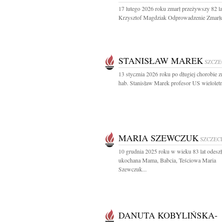
17 lutego 2026 roku zmarł przeżywszy 82 la
Krzysztof Magdziak Odprowadzenie Zmarłe
STANISŁAW MAREK
SZCZE
13 stycznia 2026 roku po długiej chorobie z
hab. Stanisław Marek profesor US wieloletni
MARIA SZEWCZUK
SZCZEC
10 grudnia 2025 roku w wieku 83 lat odeszł
ukochana Mama, Babcia, Teściowa Maria
Szewczuk...
DANUTA KOBYLIŃSKA-