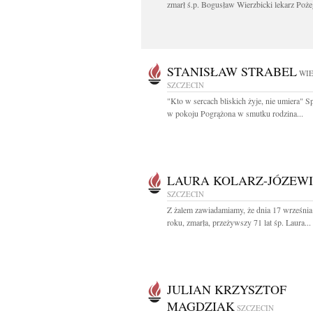
zmarł ś.p. Bogusław Wierzbicki lekarz Poże
STANISŁAW STRABEL
WIE
SZCZECIN
"Kto w sercach bliskich żyje, nie umiera" 
w pokoju Pogrążona w smutku rodzina...
LAURA KOLARZ-JÓZEW
SZCZECIN
Z żalem zawiadamiamy, że dnia 17 wrześni
roku, zmarła, przeżywszy 71 lat śp. Laura...
JULIAN KRZYSZTOF
MAGDZIAK
SZCZECIN