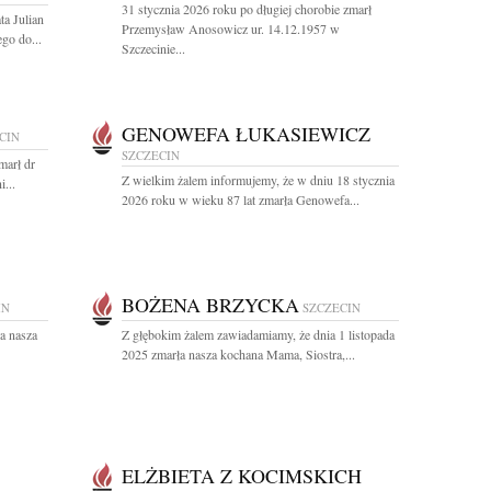
31 stycznia 2026 roku po długiej chorobie zmarł
ta Julian
Przemysław Anosowicz ur. 14.12.1957 w
go do...
Szczecinie...
GENOWEFA ŁUKASIEWICZ
CIN
SZCZECIN
marł dr
Z wielkim żalem informujemy, że w dniu 18 stycznia
...
2026 roku w wieku 87 lat zmarła Genowefa...
BOŻENA BRZYCKA
IN
SZCZECIN
a nasza
Z głębokim żalem zawiadamiamy, że dnia 1 listopada
2025 zmarła nasza kochana Mama, Siostra,...
ELŻBIETA Z KOCIMSKICH