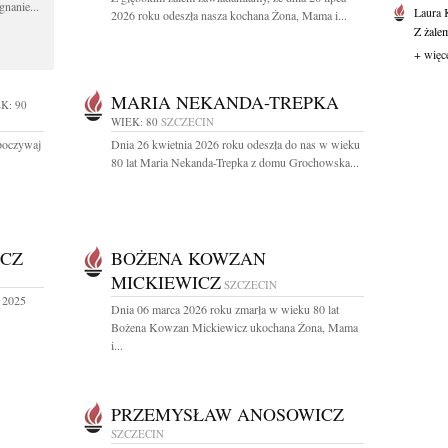
gnanie...
Laura 
2026 roku odeszła nasza kochana Żona, Mama i...
Z żale
+ więc
MARIA NEKANDA-TREPKA
K: 90
WIEK: 80
SZCZECIN
Spoczywaj
Dnia 26 kwietnia 2026 roku odeszła do nas w wieku
80 lat Maria Nekanda-Trepka z domu Grochowska...
ICZ
BOŻENA KOWZAN
MICKIEWICZ
SZCZECIN
a 2025
Dnia 06 marca 2026 roku zmarła w wieku 80 lat
Bożena Kowzan Mickiewicz ukochana Żona, Mama
i...
PRZEMYSŁAW ANOSOWICZ
SZCZECIN