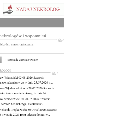
 nekrologów i wspomnień
wisko lub numer ogłoszenia:
+ szukanie zaawansowane
KROLOGI
aw Wierzbicki
03.08.2026
Szczecin
m zawiadamiamy, że w dniu 25.07.2026 r....
awa Włodarczak-Siuda
29.07.2026
Szczecin
okim żalem zawiadamiamy, że dnia 26...
aw Strabel
wiek: 90
20.07.2026
Szczecin
sercach bliskich żyje, nie umiera"...
Nekanda-Trepka
wiek: 80
04.05.2026
Szczecin
6 kwietnia 2026 roku odeszła do nas w...