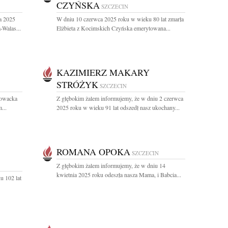
CZYŃSKA
SZCZECIN
a 2025
W dniu 10 czerwca 2025 roku w wieku 80 lat zmarła
Walas...
Elżbieta z Kocimskich Czyńska emerytowana...
KAZIMIERZ MAKARY
STRÓŻYK
SZCZECIN
łowacka
Z głębokim żalem informujemy, że w dniu 2 czerwca
...
2025 roku w wieku 91 lat odszedł nasz ukochany...
ROMANA OPOKA
SZCZECIN
Z głębokim żalem informujemy, że w dniu 14
kwietnia 2025 roku odeszła nasza Mama, i Babcia...
u 102 lat