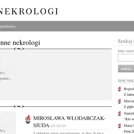
grzebowy
Inne nekrologi
Szukaj
Imię i naz
I
6 r.
gnanie...
INNE NE
Bogusł
Z żale
Mirosł
Z głęb
Stanisł
I
MIROSŁAWA WŁODARCZAK-
"Kto w 
SIUDA
Maria 
SZCZECIN
6 r.
Dnia 2
Z głębokim żalem zawiadamiamy, że dnia 26 lipca