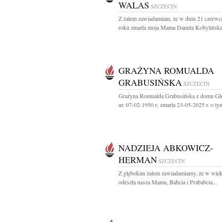
WALAS
SZCZECIN
Z żalem zawiadamiam, że w dniu 21 czerwc
roku zmarła moja Mama Danuta Kobylińska-
GRAŻYNA ROMUALDA
GRABUSIŃSKA
SZCZECIN
Grażyna Romualda Grabusińska z domu G
ur. 07-02-1950 r, zmarła 23-05-2025 r. o tym
NADZIEJA ABKOWICZ-
HERMAN
SZCZECIN
Z głębokim żalem zawiadamiamy, że w wiek
odeszła nasza Mama, Babcia i Prababcia...