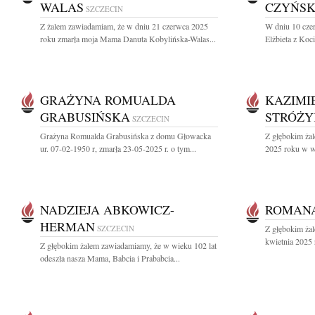
WALAS
CZYŃS
SZCZECIN
Z żalem zawiadamiam, że w dniu 21 czerwca 2025
W dniu 10 cze
roku zmarła moja Mama Danuta Kobylińska-Walas...
Elżbieta z Ko
GRAŻYNA ROMUALDA
KAZIMI
GRABUSIŃSKA
STRÓŻY
SZCZECIN
Grażyna Romualda Grabusińska z domu Głowacka
Z głębokim ża
ur. 07-02-1950 r, zmarła 23-05-2025 r. o tym...
2025 roku w wi
NADZIEJA ABKOWICZ-
ROMAN
HERMAN
SZCZECIN
Z głębokim ża
kwietnia 2025 
Z głębokim żalem zawiadamiamy, że w wieku 102 lat
odeszła nasza Mama, Babcia i Prababcia...