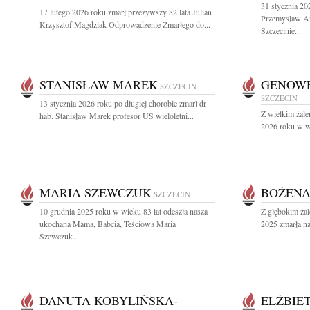
31 stycznia 20
17 lutego 2026 roku zmarł przeżywszy 82 lata Julian
Przemysław An
Krzysztof Magdziak Odprowadzenie Zmarłego do...
Szczecinie...
STANISŁAW MAREK
GENOWE
SZCZECIN
SZCZECIN
13 stycznia 2026 roku po długiej chorobie zmarł dr
Z wielkim żale
hab. Stanisław Marek profesor US wieloletni...
2026 roku w wi
MARIA SZEWCZUK
BOŻENA
SZCZECIN
10 grudnia 2025 roku w wieku 83 lat odeszła nasza
Z głębokim żal
ukochana Mama, Babcia, Teściowa Maria
2025 zmarła na
Szewczuk...
DANUTA KOBYLIŃSKA-
ELŻBIE