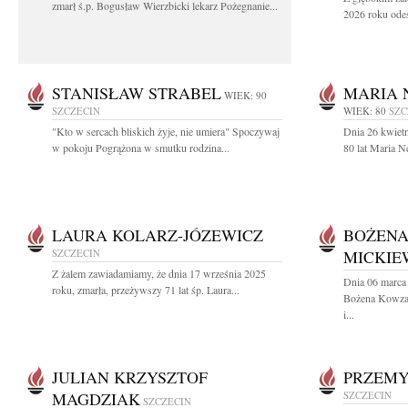
zmarł ś.p. Bogusław Wierzbicki lekarz Pożegnanie...
2026 roku odes
STANISŁAW STRABEL
MARIA 
WIEK: 90
SZCZECIN
WIEK: 80
SZC
"Kto w sercach bliskich żyje, nie umiera" Spoczywaj
Dnia 26 kwiet
w pokoju Pogrążona w smutku rodzina...
80 lat Maria 
LAURA KOLARZ-JÓZEWICZ
BOŻEN
SZCZECIN
MICKIE
Z żalem zawiadamiamy, że dnia 17 września 2025
Dnia 06 marca 
roku, zmarła, przeżywszy 71 lat śp. Laura...
Bożena Kowza
i...
JULIAN KRZYSZTOF
PRZEMY
MAGDZIAK
SZCZECIN
SZCZECIN