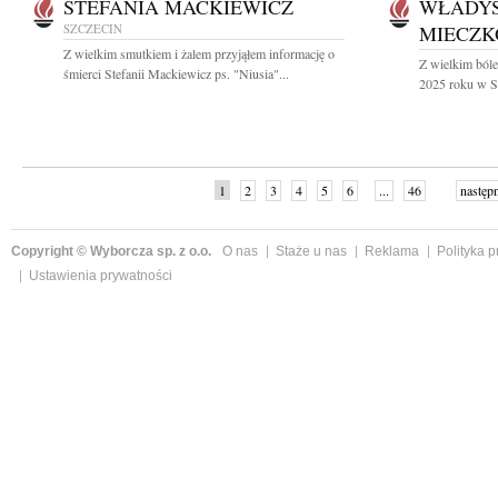
STEFANIA MACKIEWICZ
WŁADY
SZCZECIN
MIECZK
Z wielkim smutkiem i żalem przyjąłem informację o
Z wielkim ból
śmierci Stefanii Mackiewicz ps. "Niusia"...
2025 roku w Sz
1
2
3
4
5
6
...
46
następ
Copyright © Wyborcza sp. z o.o.
O nas
Staże u nas
Reklama
Polityka 
Ustawienia prywatności