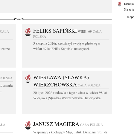
Jarosł
Na wie
+ więc
FELIKS SAPIŃSKI
CAŁA
WIEK: 69
CAŁA
POLSKA
3 sierpnia 2026r. zakończył swoją wędrówkę w
teatrze
wieku 69 lat Feliks Sapiński nauczyciel...
WIESŁAWA (SŁAWKA)
 POLSKA
WIERZCHOWSKA
ku zmarła
CAŁA POLSKA
..
20 lipca 2026 r odeszła z tego świata w wieku 98 lat
Wiesława (Sławka) Wierzchowska Historyczka...
JANUSZ MAGIERA
AŁA
CAŁA POLSKA
Wspaniały i kochający Mąż, Tatuś, Dziadziu prof. dr