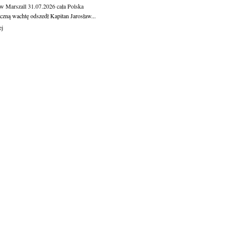
aw Marszall
31.07.2026
cała Polska
czną wachtę odszedł Kapitan Jarosław...
ej