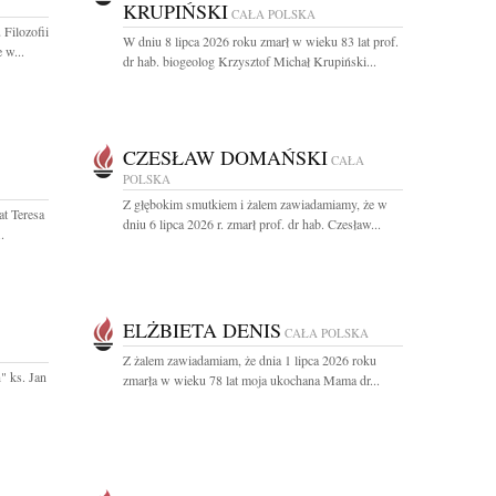
KRUPIŃSKI
CAŁA POLSKA
Filozofii
W dniu 8 lipca 2026 roku zmarł w wieku 83 lat prof.
 w...
dr hab. biogeolog Krzysztof Michał Krupiński...
CZESŁAW DOMAŃSKI
CAŁA
POLSKA
Z głębokim smutkiem i żalem zawiadamiamy, że w
at Teresa
dniu 6 lipca 2026 r. zmarł prof. dr hab. Czesław...
.
ELŻBIETA DENIS
CAŁA POLSKA
Z żalem zawiadamiam, że dnia 1 lipca 2026 roku
" ks. Jan
zmarła w wieku 78 lat moja ukochana Mama dr...