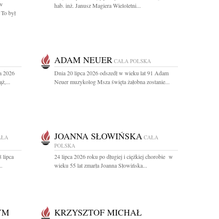
aw
hab. inż. Janusz Magiera Wieloletni...
 To był
ADAM NEUER
CAŁA POLSKA
a 2026
Dnia 20 lipca 2026 odszedł w wieku lat 91 Adam
ż,...
Neuer muzykolog Msza święta żałobna zostanie...
JOANNA SŁOWIŃSKA
AŁA
CAŁA
POLSKA
 lipca
24 lipca 2026 roku po długiej i ciężkiej chorobie w
..
wieku 55 lat zmarła Joanna Słowińska...
YM
KRZYSZTOF MICHAŁ