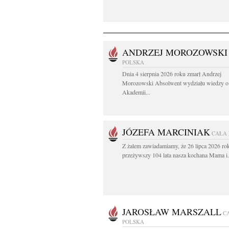
ANDRZEJ MOROZOWSKI
POLSKA
Dnia 4 sierpnia 2026 roku zmarł Andrzej
Morozowski Absolwent wydziału wiedzy o 
Akademii...
JÓZEFA MARCINIAK
CAŁA
Z żalem zawiadamiamy, że 26 lipca 2026 ro
przeżywszy 104 lata nasza kochana Mama i.
JAROSŁAW MARSZALL
C
POLSKA