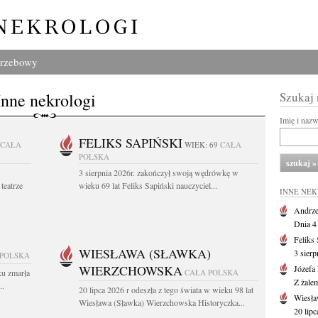
grzebowy
Inne nekrologi
Szukaj
Imię i naz
FELIKS SAPIŃSKI
CAŁA
WIEK: 69
CAŁA
POLSKA
3 sierpnia 2026r. zakończył swoją wędrówkę w
teatrze
wieku 69 lat Feliks Sapiński nauczyciel...
INNE NE
Andrze
Dnia 4 
Feliks
WIESŁAWA (SŁAWKA)
3 sierp
 POLSKA
WIERZCHOWSKA
Józefa
ku zmarła
CAŁA POLSKA
Z żale
..
20 lipca 2026 r odeszła z tego świata w wieku 98 lat
Wiesła
Wiesława (Sławka) Wierzchowska Historyczka...
20 lipc