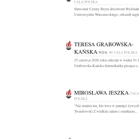
CAŁA POLSKA
Sławomir Cezary Brym absolwent Wydziału 
Uniwersytetu Warszawskiego, odszedł nagle
TERESA GRABOWSKA-
KAŃSKA
WIEK: 91
CAŁA POLSKA
25 czerwca 2026 roku odeszła w wieku 91 l
Grabowska-Kańska dziennikarka pisząca o..
MIROSŁAWA JESZKA
CAŁA
POLSKA
"Nie umiera ten, kto trwa w pamięci żywych
Twardowski Z wielkim żalem i smutkiem...