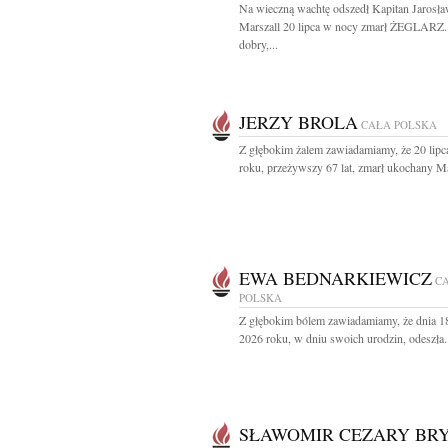
Na wieczną wachtę odszedł Kapitan Jarosł
Marszall 20 lipca w nocy zmarł ŻEGLARZ.
dobry,...
JERZY BROLA
CAŁA POLSKA
Z głębokim żalem zawiadamiamy, że 20 lipc
roku, przeżywszy 67 lat, zmarł ukochany Mą
EWA BEDNARKIEWICZ
C
POLSKA
Z głębokim bólem zawiadamiamy, że dnia 18
2026 roku, w dniu swoich urodzin, odeszła.
SŁAWOMIR CEZARY BR