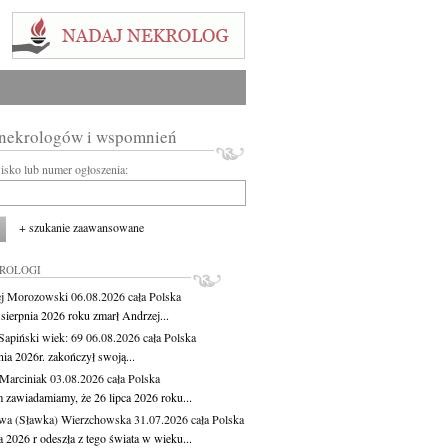
 nekrologów i wspomnień
wisko lub numer ogłoszenia:
+ szukanie zaawansowane
KROLOGI
j Morozowski
06.08.2026
cała Polska
sierpnia 2026 roku zmarł Andrzej...
 Sapiński
wiek: 69
06.08.2026
cała Polska
nia 2026r. zakończył swoją...
 Marciniak
03.08.2026
cała Polska
m zawiadamiamy, że 26 lipca 2026 roku...
wa (Sławka) Wierzchowska
31.07.2026
cała Polska
a 2026 r odeszła z tego świata w wieku...