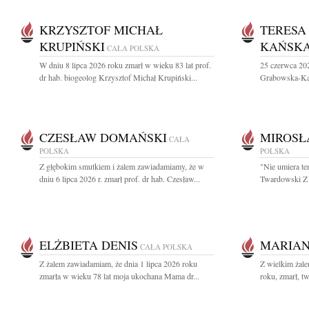
KRZYSZTOF MICHAŁ
TERESA
KRUPIŃSKI
KAŃSK
CAŁA POLSKA
W dniu 8 lipca 2026 roku zmarł w wieku 83 lat prof.
25 czerwca 202
dr hab. biogeolog Krzysztof Michał Krupiński...
Grabowska-Kańs
CZESŁAW DOMAŃSKI
MIROSŁ
CAŁA
POLSKA
POLSKA
Z głębokim smutkiem i żalem zawiadamiamy, że w
"Nie umiera te
dniu 6 lipca 2026 r. zmarł prof. dr hab. Czesław...
Twardowski Z 
ELŻBIETA DENIS
MARIAN
CAŁA POLSKA
Z żalem zawiadamiam, że dnia 1 lipca 2026 roku
Z wielkim żal
zmarła w wieku 78 lat moja ukochana Mama dr...
roku, zmarł, tw