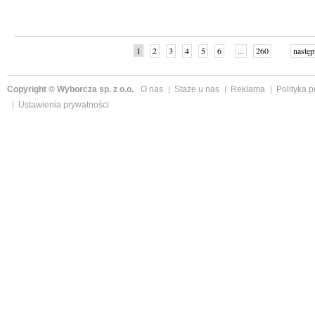
1
2
3
4
5
6
...
260
następ
Copyright © Wyborcza sp. z o.o.
O nas
Staże u nas
Reklama
Polityka 
Ustawienia prywatności