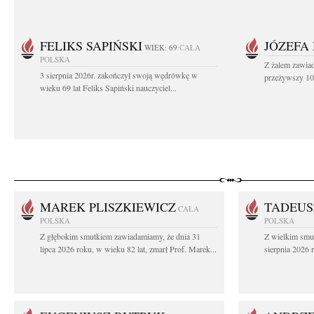
FELIKS SAPIŃSKI
JÓZEFA
WIEK: 69
CAŁA
POLSKA
Z żalem zawiad
3 sierpnia 2026r. zakończył swoją wędrówkę w
przeżywszy 104
wieku 69 lat Feliks Sapiński nauczyciel...
MAREK PLISZKIEWICZ
TADEUS
CAŁA
POLSKA
POLSKA
Z głębokim smutkiem zawiadamiamy, że dnia 31
Z wielkim smu
lipca 2026 roku, w wieku 82 lat, zmarł Prof. Marek...
sierpnia 2026 r