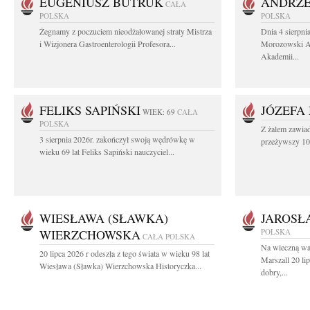
EUGENIUSZ BUTRUK
ANDRZE
CAŁA
POLSKA
POLSKA
Żegnamy z poczuciem nieodżałowanej straty Mistrza
Dnia 4 sierpni
i Wizjonera Gastroenterologii Profesora...
Morozowski Ab
Akademii...
FELIKS SAPIŃSKI
JÓZEFA
WIEK: 69
CAŁA
POLSKA
Z żalem zawiad
3 sierpnia 2026r. zakończył swoją wędrówkę w
przeżywszy 104
wieku 69 lat Feliks Sapiński nauczyciel...
WIESŁAWA (SŁAWKA)
JAROSŁ
WIERZCHOWSKA
POLSKA
CAŁA POLSKA
Na wieczną wa
20 lipca 2026 r odeszła z tego świata w wieku 98 lat
Marszall 20 l
Wiesława (Sławka) Wierzchowska Historyczka...
dobry,...