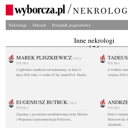
Nekrologi
Odeszli
Poradnik pogrzebowy
Inne nekrologi
MAREK PLISZKIEWICZ
TADEUS
CAŁA
POLSKA
POLSKA
Z głębokim smutkiem zawiadamiamy, że dnia 31
Z wielkim smu
lipca 2026 roku, w wieku 82 lat, zmarł Prof. Marek...
sierpnia 2026 r
EUGENIUSZ BUTRUK
ANDRZE
CAŁA
POLSKA
POLSKA
Żegnamy z poczuciem nieodżałowanej straty Mistrza
Dnia 4 sierpni
i Wizjonera Gastroenterologii Profesora...
Morozowski Ab
Akademii...