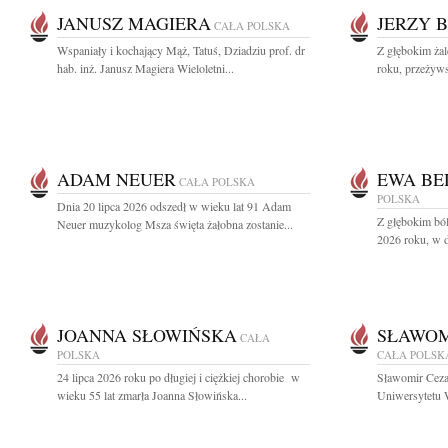
JANUSZ MAGIERA
JERZY 
CAŁA POLSKA
Wspaniały i kochający Mąż, Tatuś, Dziadziu prof. dr
Z głębokim ża
hab. inż. Janusz Magiera Wieloletni...
roku, przeżyws
ADAM NEUER
EWA BE
CAŁA POLSKA
POLSKA
Dnia 20 lipca 2026 odszedł w wieku lat 91 Adam
Z głębokim ból
Neuer muzykolog Msza święta żałobna zostanie...
2026 roku, w d
JOANNA SŁOWIŃSKA
SŁAWOM
CAŁA
POLSKA
CAŁA POLSK
24 lipca 2026 roku po długiej i ciężkiej chorobie w
Sławomir Ceza
wieku 55 lat zmarła Joanna Słowińska...
Uniwersytetu W