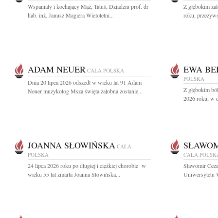
Wspaniały i kochający Mąż, Tatuś, Dziadziu prof. dr
Z głębokim ża
hab. inż. Janusz Magiera Wieloletni...
roku, przeżyws
ADAM NEUER
EWA BE
CAŁA POLSKA
POLSKA
Dnia 20 lipca 2026 odszedł w wieku lat 91 Adam
Z głębokim ból
Neuer muzykolog Msza święta żałobna zostanie...
2026 roku, w d
JOANNA SŁOWIŃSKA
SŁAWOM
CAŁA
POLSKA
CAŁA POLSK
24 lipca 2026 roku po długiej i ciężkiej chorobie w
Sławomir Ceza
wieku 55 lat zmarła Joanna Słowińska...
Uniwersytetu W