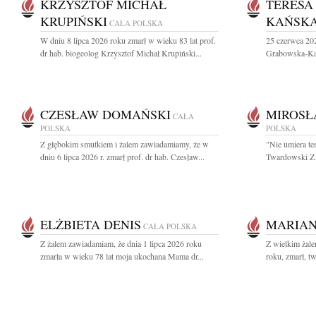
KRZYSZTOF MICHAŁ
TERESA
KRUPIŃSKI
KAŃSK
CAŁA POLSKA
W dniu 8 lipca 2026 roku zmarł w wieku 83 lat prof.
25 czerwca 202
dr hab. biogeolog Krzysztof Michał Krupiński...
Grabowska-Kańs
CZESŁAW DOMAŃSKI
MIROSŁ
CAŁA
POLSKA
POLSKA
Z głębokim smutkiem i żalem zawiadamiamy, że w
"Nie umiera te
dniu 6 lipca 2026 r. zmarł prof. dr hab. Czesław...
Twardowski Z 
ELŻBIETA DENIS
MARIAN
CAŁA POLSKA
Z żalem zawiadamiam, że dnia 1 lipca 2026 roku
Z wielkim żal
zmarła w wieku 78 lat moja ukochana Mama dr...
roku, zmarł, tw