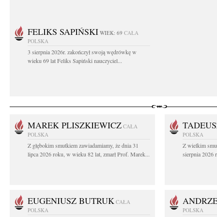
FELIKS SAPIŃSKI
WIEK: 69
CAŁA
POLSKA
3 sierpnia 2026r. zakończył swoją wędrówkę w
wieku 69 lat Feliks Sapiński nauczyciel...
MAREK PLISZKIEWICZ
TADEUS
CAŁA
POLSKA
POLSKA
Z głębokim smutkiem zawiadamiamy, że dnia 31
Z wielkim smu
lipca 2026 roku, w wieku 82 lat, zmarł Prof. Marek...
sierpnia 2026 r
EUGENIUSZ BUTRUK
ANDRZE
CAŁA
POLSKA
POLSKA