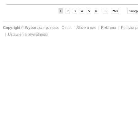
1
2
3
4
5
6
...
260
następ
Copyright © Wyborcza sp. z o.o.
O nas
Staże u nas
Reklama
Polityka 
Ustawienia prywatności