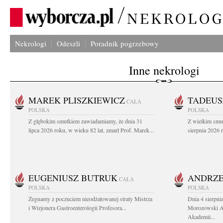
Nekrologi
Odeszli
Poradnik pogrzebowy
Inne nekrologi
MAREK PLISZKIEWICZ
TADEUS
CAŁA
POLSKA
POLSKA
Z głębokim smutkiem zawiadamiamy, że dnia 31
Z wielkim smu
lipca 2026 roku, w wieku 82 lat, zmarł Prof. Marek...
sierpnia 2026 r
EUGENIUSZ BUTRUK
ANDRZE
CAŁA
POLSKA
POLSKA
Żegnamy z poczuciem nieodżałowanej straty Mistrza
Dnia 4 sierpni
i Wizjonera Gastroenterologii Profesora...
Morozowski Ab
Akademii...