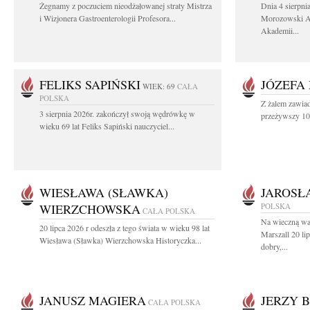
Żegnamy z poczuciem nieodżałowanej straty Mistrza
Dnia 4 sierpni
i Wizjonera Gastroenterologii Profesora...
Morozowski Ab
Akademii...
FELIKS SAPIŃSKI
JÓZEFA
WIEK: 69
CAŁA
POLSKA
Z żalem zawiad
3 sierpnia 2026r. zakończył swoją wędrówkę w
przeżywszy 104
wieku 69 lat Feliks Sapiński nauczyciel...
WIESŁAWA (SŁAWKA)
JAROSŁ
WIERZCHOWSKA
POLSKA
CAŁA POLSKA
Na wieczną wa
20 lipca 2026 r odeszła z tego świata w wieku 98 lat
Marszall 20 l
Wiesława (Sławka) Wierzchowska Historyczka...
dobry,...
JANUSZ MAGIERA
JERZY 
CAŁA POLSKA