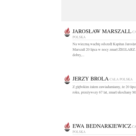
JAROSŁAW MARSZALL
C
POLSKA
Na wieczną wachtę odszedł Kapitan Jarosł
Marszall 20 lipca w nocy zmarł ŻEGLARZ.
dobry,...
JERZY BROLA
CAŁA POLSKA
Z głębokim żalem zawiadamiamy, że 20 lipc
roku, przeżywszy 67 lat, zmarł ukochany Mą
EWA BEDNARKIEWICZ
C
POLSKA