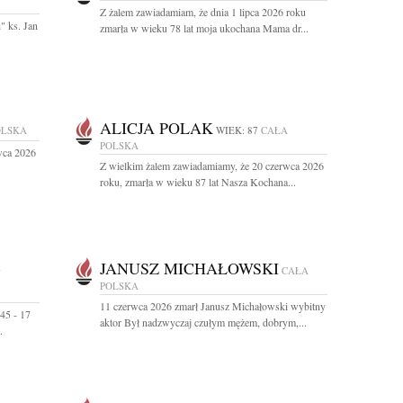
Z żalem zawiadamiam, że dnia 1 lipca 2026 roku
" ks. Jan
zmarła w wieku 78 lat moja ukochana Mama dr...
ALICJA POLAK
OLSKA
WIEK: 87
CAŁA
POLSKA
wca 2026
Z wielkim żalem zawiadamiamy, że 20 czerwca 2026
roku, zmarła w wieku 87 lat Nasza Kochana...
-
JANUSZ MICHAŁOWSKI
CAŁA
POLSKA
11 czerwca 2026 zmarł Janusz Michałowski wybitny
45 - 17
aktor Był nadzwyczaj czułym mężem, dobrym,...
.