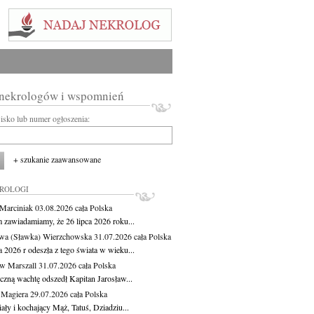
 nekrologów i wspomnień
wisko lub numer ogłoszenia:
+ szukanie zaawansowane
KROLOGI
 Marciniak
03.08.2026
cała Polska
m zawiadamiamy, że 26 lipca 2026 roku...
wa (Sławka) Wierzchowska
31.07.2026
cała Polska
a 2026 r odeszła z tego świata w wieku...
aw Marszall
31.07.2026
cała Polska
czną wachtę odszedł Kapitan Jarosław...
 Magiera
29.07.2026
cała Polska
ły i kochający Mąż, Tatuś, Dziadziu...