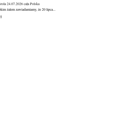
Brola
24.07.2026
cała Polska
okim żalem zawiadamiamy, że 20 lipca...
ej