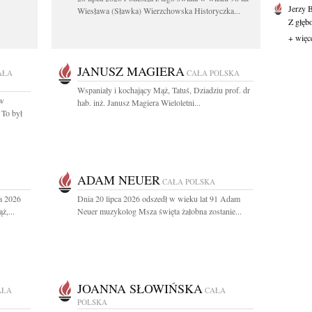
Jerzy 
Wiesława (Sławka) Wierzchowska Historyczka...
Z głęb
+ więc
JANUSZ MAGIERA
AŁA
CAŁA POLSKA
Wspaniały i kochający Mąż, Tatuś, Dziadziu prof. dr
aw
hab. inż. Janusz Magiera Wieloletni...
 To był
ADAM NEUER
CAŁA POLSKA
a 2026
Dnia 20 lipca 2026 odszedł w wieku lat 91 Adam
ż,...
Neuer muzykolog Msza święta żałobna zostanie...
JOANNA SŁOWIŃSKA
AŁA
CAŁA
POLSKA