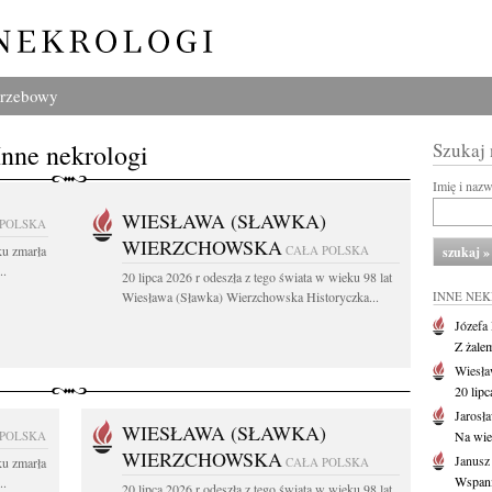
grzebowy
Inne nekrologi
Szukaj
Imię i naz
WIESŁAWA (SŁAWKA)
 POLSKA
WIERZCHOWSKA
ku zmarła
CAŁA POLSKA
..
20 lipca 2026 r odeszła z tego świata w wieku 98 lat
Wiesława (Sławka) Wierzchowska Historyczka...
INNE NE
Józefa
Z żale
Wiesła
20 lipc
Jarosł
WIESŁAWA (SŁAWKA)
 POLSKA
Na wie
WIERZCHOWSKA
Janusz
ku zmarła
CAŁA POLSKA
Wspania
..
20 lipca 2026 r odeszła z tego świata w wieku 98 lat