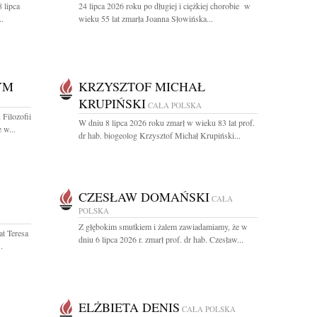
 lipca
24 lipca 2026 roku po długiej i ciężkiej chorobie w
..
wieku 55 lat zmarła Joanna Słowińska...
YM
KRZYSZTOF MICHAŁ
KRUPIŃSKI
CAŁA POLSKA
Filozofii
W dniu 8 lipca 2026 roku zmarł w wieku 83 lat prof.
 w...
dr hab. biogeolog Krzysztof Michał Krupiński...
CZESŁAW DOMAŃSKI
CAŁA
POLSKA
Z głębokim smutkiem i żalem zawiadamiamy, że w
at Teresa
dniu 6 lipca 2026 r. zmarł prof. dr hab. Czesław...
.
ELŻBIETA DENIS
CAŁA POLSKA