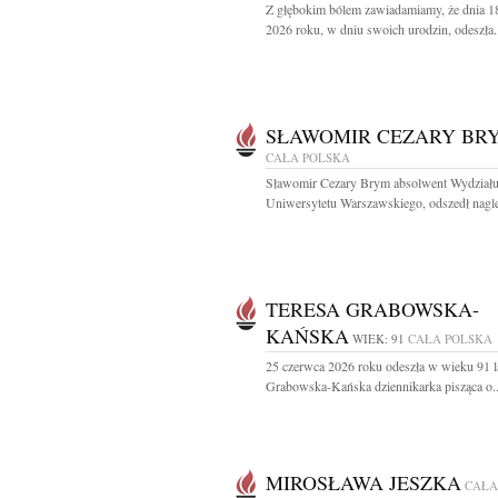
Z głębokim bólem zawiadamiamy, że dnia 18
2026 roku, w dniu swoich urodzin, odeszła.
SŁAWOMIR CEZARY BR
CAŁA POLSKA
Sławomir Cezary Brym absolwent Wydziału 
Uniwersytetu Warszawskiego, odszedł nagle
TERESA GRABOWSKA-
KAŃSKA
WIEK: 91
CAŁA POLSKA
25 czerwca 2026 roku odeszła w wieku 91 l
Grabowska-Kańska dziennikarka pisząca o..
MIROSŁAWA JESZKA
CAŁA