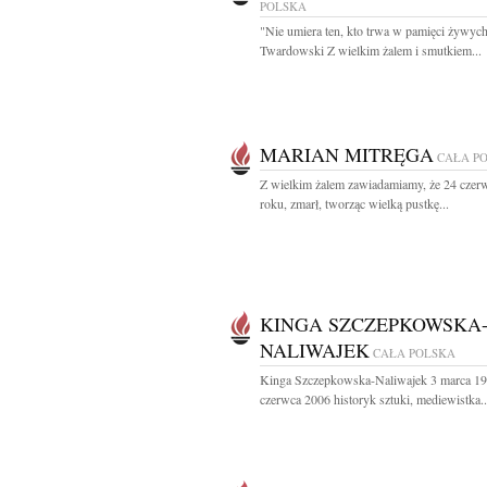
POLSKA
"Nie umiera ten, kto trwa w pamięci żywych
Twardowski Z wielkim żalem i smutkiem...
MARIAN MITRĘGA
CAŁA P
Z wielkim żalem zawiadamiamy, że 24 czer
roku, zmarł, tworząc wielką pustkę...
KINGA SZCZEPKOWSKA
NALIWAJEK
CAŁA POLSKA
Kinga Szczepkowska-Naliwajek 3 marca 19
czerwca 2006 historyk sztuki, mediewistka..