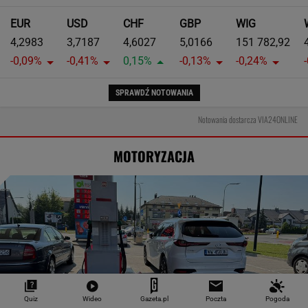
EUR
USD
CHF
GBP
WIG
4,2983
3,7187
4,6027
5,0166
151 782,92
-0,09%
-0,41%
0,15%
-0,13%
-0,24%
SPRAWDŹ NOTOWANIA
Notowania dostarcza VIA24ONLINE
MOTORYZACJA
Quiz
Wideo
Gazeta.pl
Poczta
Pogoda