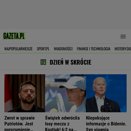
NAJPOPULARNIEJSZE
SPORT.PL
WIADOMOŚCI
FINANSE I TECHNOLOGIA
MOTORYZA
DZIEŃ W SKRÓCIE
Zwrot w sprawie
Świątek odwróciła
Niepokojące
Patriotów. Jest
losy meczu z
informacje o Bidenie.
porozumienie
Kostiuk! 6:2 na
Syn ujawnia