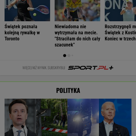
Świątek poznała
Niewiadoma nie
Rozstrzygnęli m
kolejną rywalkę w
wytrzymała na mecie.
Świątek z Kosti
Toronto
"Straciłam do nich cały
Koniec w trzech
szacunek"
WIĘCEJ NIŻ WYNIK. SUBSKRYBUJ
POLITYKA