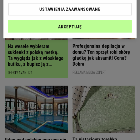
USTAWIENIA ZAAWANSOWANE
AKCEPTUJĘ
Profesjonalna depilacja w
Na wesele wybieram
domu? Ten sprzęt robi skórę
sukienki z polską metką.
gładką jak aksamit! Cena?
Ta wygląda jak z włoskiego
Dobra
butiku, a kupisz ją z
RABATEM
REKLAMA MEDIA EXPERT
OFERTY AVANTI24
Ta pistacjowa torebka
Urlop nad polskim morzem nie