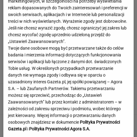
marketingowych, w szczególności na potrzeby wyświetlania
reklam dopasowanych do Twoich zainteresowań i preferencji w
swoich serwisach, aplikacjach i w Internecie lub personalizacji
treści w nich wyświetlanych. Wyrażenie zgody jest dobrowolne.
Hyży dosadnie odpowiedziała hejterom.
Jeśli nie chcesz wyrazić zgody, chcesz ograniczyć jej zakres lub
"Skończyła mi się cierpliwość"
chcesz wycofać zgodę uprzednio udzieloną przejdź do
„Ustawień Zaawansowanych”.
Twoje dane osobowe mogą być przetwarzane także do celów
badania i mierzenia informacji dotyczących funkcjonowania
Podajemy trzy miasta, a ty zgadujesz kraj.
serwisów i aplikacji lub łączone z danymi dot. świadczonych
Łatwizna? Nie do końca
Tobie usług. W określonych przypadkach przetwarzanie
danych nie wymaga zgody i odbywa się w oparciu o
uzasadniony interes Gazeta.pl, jej spółki powiązanej – Agora
S.A. – lub Zaufanych Partnerów. Takiemu przetwarzaniu
Wieniawa jako jurorka "TzG" to
możesz się sprzeciwić, przechodząc do „Ustawień
dobry pomysł? "Będzie musiała być uważna"
Zaawansowanych” lub przez kontakt z administratorem – w
zależności od zakresu sprzeciwu i podmiotu, wobec którego
jest kierowany. Więcej informacji o przetwarzaniu danych
Nie czekaj, aż będzie za późno. To może
osobowych znajdziesz w dokumencie
Polityka Prywatności
oznaczać, że szkoła przestała służyć dziecku
Gazeta.pl
i
Polityka Prywatności Agora S.A.
MATERIAŁ PROMOCYJNY