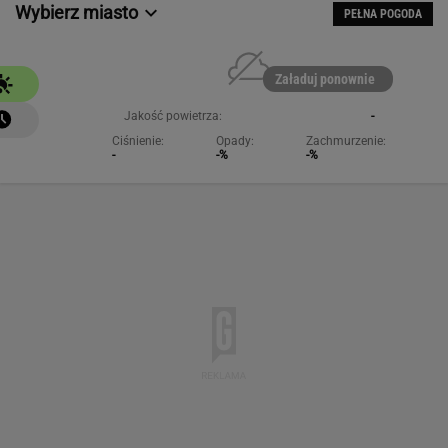
Wybierz miasto
PEŁNA POGODA
Załaduj ponownie
Jakość powietrza:
-
Ciśnienie:
Opady:
Zachmurzenie:
-
-%
-%