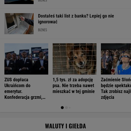
Dostałeś taki list z banku? Lepiej go nie
ignorować
BIZNES
ZUS dopłaca
1,5 tys. zł za adopcję
Zaćmienie Słoń
Ukraińcom do
psa. Nie trzeba nawet
będzie spektak
emerytur.
mieszkać w tej gminie
Tak zrobisz naj
Konfederacja grzmi,
zdjęcia
ale zapomina o ważnej
rzeczy
WALUTY I GIEŁDA