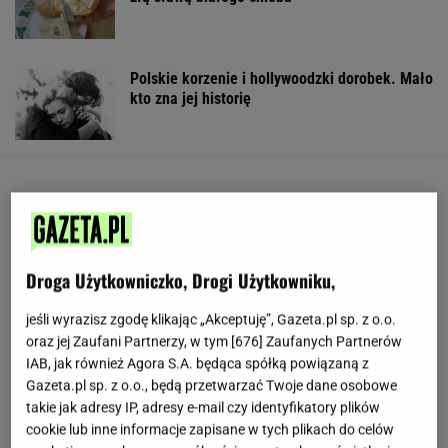
Polskie korzenie i hollywoodzki dorobek. Mało
kto zna jej historię
Droga Użytkowniczko, Drogi Użytkowniku,
jeśli wyrazisz zgodę klikając „Akceptuję”, Gazeta.pl sp. z o.o.
oraz jej Zaufani Partnerzy, w tym [
676
] Zaufanych Partnerów
IAB, jak również Agora S.A. będąca spółką powiązaną z
Gazeta.pl sp. z o.o., będą przetwarzać Twoje dane osobowe
takie jak adresy IP, adresy e-mail czy identyfikatory plików
cookie lub inne informacje zapisane w tych plikach do celów