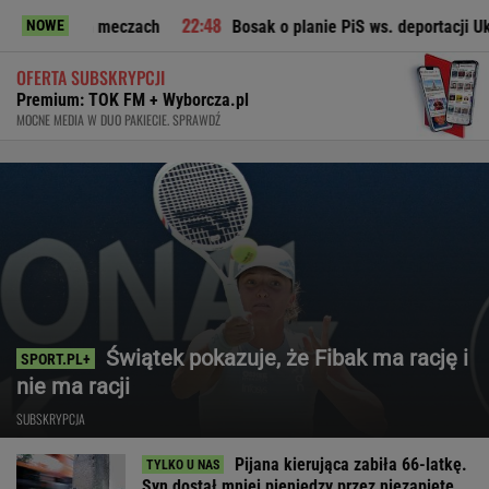
eczach
Bosak o planie PiS ws. deportacji Ukraińców: Absolu
NOWE
OFERTA SUBSKRYPCJI
Premium: TOK FM + Wyborcza.pl
MOCNE MEDIA W DUO PAKIECIE. SPRAWDŹ
Świątek pokazuje, że Fibak ma rację i
nie ma racji
SUBSKRYPCJA
Pijana kierująca zabiła 66-latkę.
Syn dostał mniej pieniędzy przez niezapięte