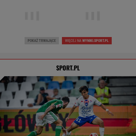
Wczoraj • Piłka nożna (M)
Wczoraj • Piłka nożna (M)
Radomiak
1
Puszcza Niepołomice
3
Górnik Zabrze
3
Odra Opole
1
POKAŻ TRWAJĄCE
WIĘCEJ NA
WYNIKI.SPORT.PL
SPORT.PL