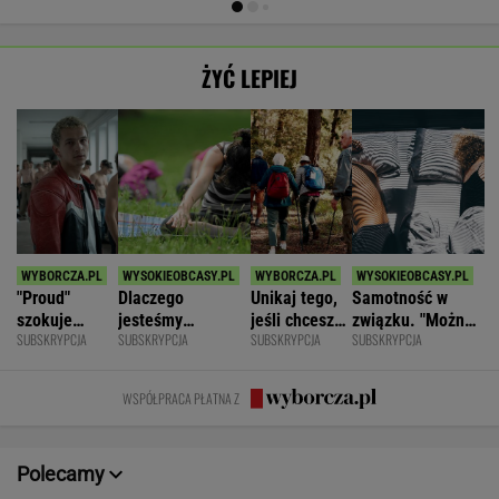
ŻYĆ LEPIEJ
"Proud"
Dlaczego
Unikaj tego,
Samotność w
szokuje
jesteśmy
jeśli chcesz
związku. "Można
SUBSKRYPCJA
SUBSKRYPCJA
SUBSKRYPCJA
SUBSKRYPCJA
odważnymi
permanentnie
znacznie
być kochaną i
scenami.
zmęczeni? "Te
opóźnić
jednocześnie czuć
Rozmawiamy
same grzechy
starczą
się samotną"
WSPÓŁPRACA PŁATNA Z
z twórcami
główne"
demencję
scen
intymnych
Polecamy