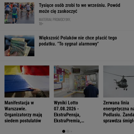
Tysiące osób zrobi to we wrześniu. Powód
może cię zaskoczyć
MATERIAŁ PROMOCYJNY,
18+
Większość Polaków nie chce płacić tego
podatku. "To sygnał alarmowy"
Manifestacja w
Wyniki Lotto
Zerwana linia
Warszawie.
07.08.2026 -
energetyczna n
Organizatorzy mają
EkstraPensja,
Podlasiu. Żand
siedem postulatów
EkstraPremia,
sprawdza śmigł
EuroJackpot, Kaskada,
MiniLotto, MultiMulti