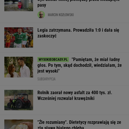
pasy
MARCIN KOZŁOWSKI
Legia zatrzymana. Prowadziła 1:0 i dała się
zaskoczyć
"Pamiętam, że miał ładny
głos. Po tym, skąd dochodził, wiedziałam, że
jest wysoki"
SUBSKRYPCJA
Rolnik zaorał nowy asfalt za 400 tys. zł.
Wcześniej rozwalał krawężniki
"Źle rozumiany". Dietetycy rozprawiają się ze
złą sławą białego chleba