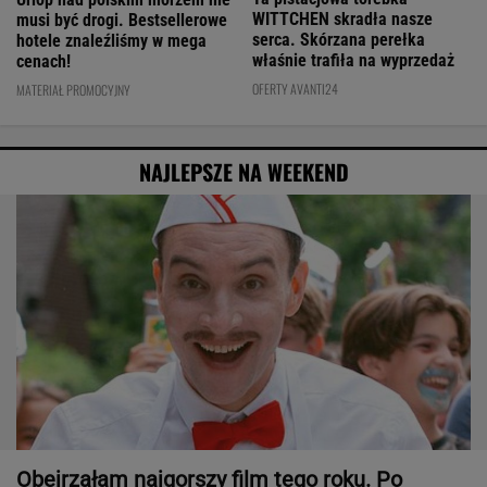
WITTCHEN skradła nasze
musi być drogi. Bestsellerowe
serca. Skórzana perełka
hotele znaleźliśmy w mega
właśnie trafiła na wyprzedaż
cenach!
OFERTY AVANTI24
MATERIAŁ PROMOCYJNY
NAJLEPSZE NA WEEKEND
Obejrzałam najgorszy film tego roku. Po