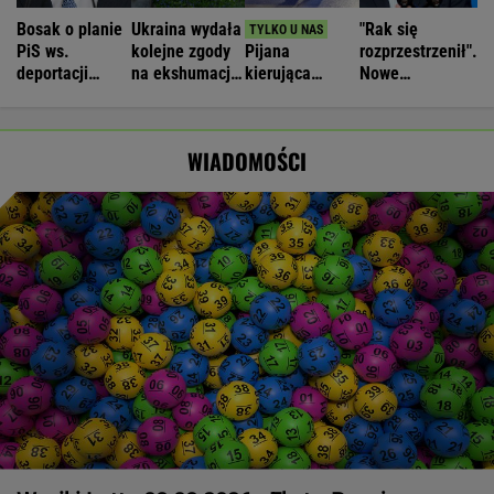
Bosak o planie
Ukraina wydała
"Rak się
PiS ws.
kolejne zgody
Pijana
rozprzestrzenił".
deportacji
na ekshumacje
kierująca
Nowe
Ukraińców:
polskich ofiar
zabiła 66-
informacje o
Absolutny
na Wołyniu
latkę.
stanie zdrowia
populizm
Ubezpieczyciel
Joe Bidena
WIADOMOŚCI
chciał wypłacić
mniej