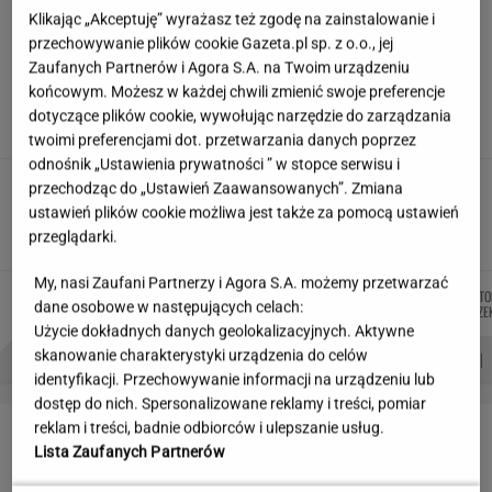
Klikając „Akceptuję” wyrażasz też zgodę na zainstalowanie i
przechowywanie plików cookie Gazeta.pl sp. z o.o., jej
Siedem lat gehenny. "Spłacamy
Zaufanych Partnerów i Agora S.A. na Twoim urządzeniu
kredyty za mieszkania, w których mieszkają
końcowym. Możesz w każdej chwili zmienić swoje preferencje
ludzie dewelopera"
dotyczące plików cookie, wywołując narzędzie do zarządzania
SUBSKRYPCJA
twoimi preferencjami dot. przetwarzania danych poprzez
odnośnik „Ustawienia prywatności ” w stopce serwisu i
Nowe zdjęcie Johna Goodmana trafiło do
przechodząc do „Ustawień Zaawansowanych”. Zmiana
sieci. Aktor schudł 90 kg
ustawień plików cookie możliwa jest także za pomocą ustawień
przeglądarki.
My, nasi Zaufani Partnerzy i Agora S.A. możemy przetwarzać
MARTA
MIŁOSZ
MARCIN
WIKTO
Autorzy:
dane osobowe w następujących celach:
KORYCKA
WIATROWSKI-BUJACZ
KOZŁOWSKI
BECZE
Użycie dokładnych danych geolokalizacyjnych. Aktywne
PROBLEMY POLSKICH SIATKARZY
ZNAK Z '30'
WISŁAWA SZYMBORSKA
skanowanie charakterystyki urządzenia do celów
identyfikacji. Przechowywanie informacji na urządzeniu lub
dostęp do nich. Spersonalizowane reklamy i treści, pomiar
LETNIE OKAZJE
reklam i treści, badnie odbiorców i ulepszanie usług.
Lista Zaufanych Partnerów