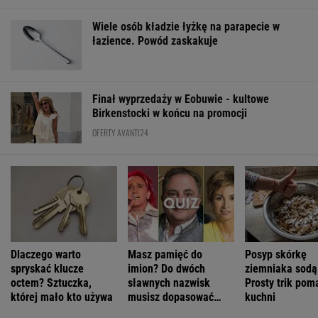
Wiele osób kładzie łyżkę na parapecie w
łazience. Powód zaskakuje
Finał wyprzedaży w Eobuwie - kultowe
Birkenstocki w końcu na promocji
OFERTY AVANTI24
Dlaczego warto
Masz pamięć do
Posyp skórkę
spryskać klucze
imion? Do dwóch
ziemniaka sodą
octem? Sztuczka,
sławnych nazwisk
Prosty trik pom
której mało kto używa
musisz dopasować
kuchni
trzecie