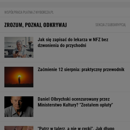
WSPÓŁPRACA PŁATNA Z WYBORCZA.PL
ZROZUM, POZNAJ, ODKRYWAJ
SEKCJA Z SUBSKRYPCJĄ
Jak się zapisać do lekarza w NFZ bez
dzwonienia do przychodni
Zaćmienie 12 sierpnia: praktyczny przewodnik
Daniel Olbrychski ocenzurowany przez
Ministerstwo Kultury? "Zostałem opluty"
"Patrz w talerz, a nie w cycki". Jak długo