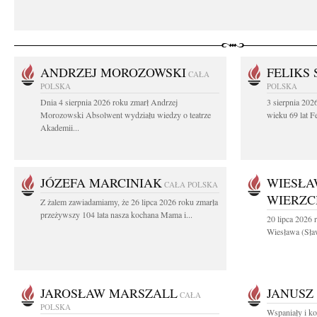
ANDRZEJ MOROZOWSKI
FELIKS 
CAŁA
POLSKA
POLSKA
Dnia 4 sierpnia 2026 roku zmarł Andrzej
3 sierpnia 20
Morozowski Absolwent wydziału wiedzy o teatrze
wieku 69 lat Fe
Akademii...
JÓZEFA MARCINIAK
WIESŁA
CAŁA POLSKA
WIERZ
Z żalem zawiadamiamy, że 26 lipca 2026 roku zmarła
przeżywszy 104 lata nasza kochana Mama i...
20 lipca 2026 r
Wiesława (Sła
JAROSŁAW MARSZALL
JANUSZ
CAŁA
POLSKA
Wspaniały i ko