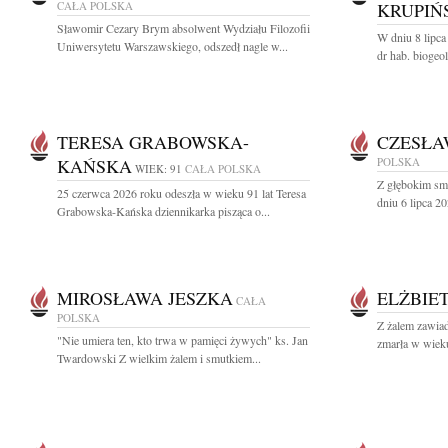
CAŁA POLSKA
KRUPIŃ
Sławomir Cezary Brym absolwent Wydziału Filozofii
W dniu 8 lipca
Uniwersytetu Warszawskiego, odszedł nagle w...
dr hab. biogeo
TERESA GRABOWSKA-
CZESŁA
KAŃSKA
POLSKA
WIEK: 91
CAŁA POLSKA
Z głębokim sm
25 czerwca 2026 roku odeszła w wieku 91 lat Teresa
dniu 6 lipca 20
Grabowska-Kańska dziennikarka pisząca o...
MIROSŁAWA JESZKA
ELŻBIE
CAŁA
POLSKA
Z żalem zawiad
"Nie umiera ten, kto trwa w pamięci żywych" ks. Jan
zmarła w wieku
Twardowski Z wielkim żalem i smutkiem...