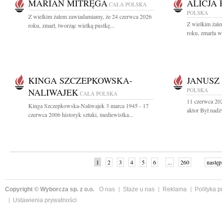
MARIAN MITRĘGA
ALICJA
CAŁA POLSKA
POLSKA
Z wielkim żalem zawiadamiamy, że 24 czerwca 2026
Z wielkim żal
roku, zmarł, tworząc wielką pustkę...
roku, zmarła w
KINGA SZCZEPKOWSKA-
JANUSZ
NALIWAJEK
POLSKA
CAŁA POLSKA
11 czerwca 20
Kinga Szczepkowska-Naliwajek 3 marca 1945 - 17
aktor Był nad
czerwca 2006 historyk sztuki, mediewistka...
1
2
3
4
5
6
...
260
następ
Copyright © Wyborcza sp. z o.o.
O nas
Staże u nas
Reklama
Polityka 
Ustawienia prywatności