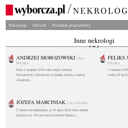
Nekrologi
Odeszli
Poradnik pogrzebowy
Inne nekrologi
ANDRZEJ MOROZOWSKI
FELIKS 
CAŁA
POLSKA
POLSKA
Dnia 4 sierpnia 2026 roku zmarł Andrzej
3 sierpnia 20
Morozowski Absolwent wydziału wiedzy o teatrze
wieku 69 lat Fe
Akademii...
JÓZEFA MARCINIAK
CAŁA POLSKA
Z żalem zawiadamiamy, że 26 lipca 2026 roku zmarła
przeżywszy 104 lata nasza kochana Mama i...