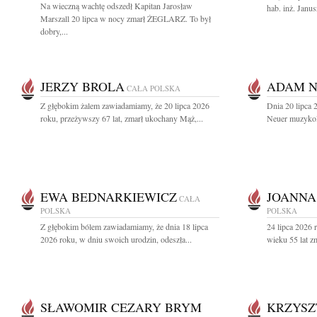
Na wieczną wachtę odszedł Kapitan Jarosław
hab. inż. Janus
Marszall 20 lipca w nocy zmarł ŻEGLARZ. To był
dobry,...
JERZY BROLA
ADAM 
CAŁA POLSKA
Z głębokim żalem zawiadamiamy, że 20 lipca 2026
Dnia 20 lipca
roku, przeżywszy 67 lat, zmarł ukochany Mąż,...
Neuer muzykolo
EWA BEDNARKIEWICZ
JOANNA
CAŁA
POLSKA
POLSKA
Z głębokim bólem zawiadamiamy, że dnia 18 lipca
24 lipca 2026 
2026 roku, w dniu swoich urodzin, odeszła...
wieku 55 lat z
SŁAWOMIR CEZARY BRYM
KRZYSZ