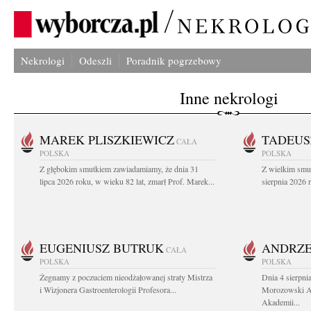
Nekrologi
Odeszli
Poradnik pogrzebowy
Inne nekrologi
MAREK PLISZKIEWICZ
TADEUS
CAŁA
POLSKA
POLSKA
Z głębokim smutkiem zawiadamiamy, że dnia 31
Z wielkim smu
lipca 2026 roku, w wieku 82 lat, zmarł Prof. Marek...
sierpnia 2026 r
EUGENIUSZ BUTRUK
ANDRZE
CAŁA
POLSKA
POLSKA
Żegnamy z poczuciem nieodżałowanej straty Mistrza
Dnia 4 sierpni
i Wizjonera Gastroenterologii Profesora...
Morozowski Ab
Akademii...