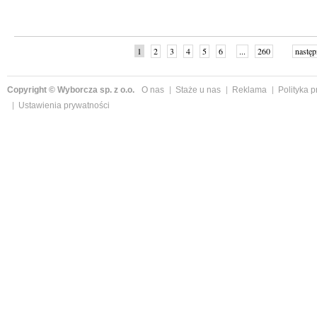
1
2
3
4
5
6
...
260
następ
Copyright © Wyborcza sp. z o.o.
O nas
Staże u nas
Reklama
Polityka 
Ustawienia prywatności