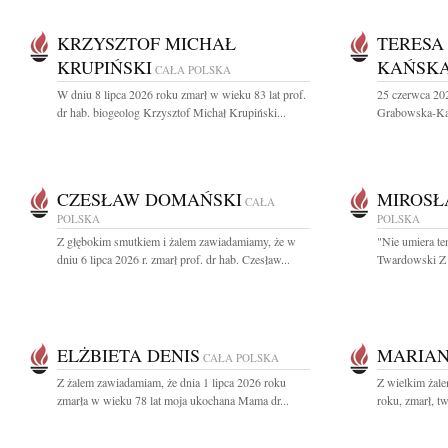
KRZYSZTOF MICHAŁ
TERESA
KRUPIŃSKI
KAŃSK
CAŁA POLSKA
W dniu 8 lipca 2026 roku zmarł w wieku 83 lat prof.
25 czerwca 202
dr hab. biogeolog Krzysztof Michał Krupiński...
Grabowska-Kańs
CZESŁAW DOMAŃSKI
MIROSŁ
CAŁA
POLSKA
POLSKA
Z głębokim smutkiem i żalem zawiadamiamy, że w
"Nie umiera te
dniu 6 lipca 2026 r. zmarł prof. dr hab. Czesław...
Twardowski Z 
ELŻBIETA DENIS
MARIAN
CAŁA POLSKA
Z żalem zawiadamiam, że dnia 1 lipca 2026 roku
Z wielkim żal
zmarła w wieku 78 lat moja ukochana Mama dr...
roku, zmarł, tw