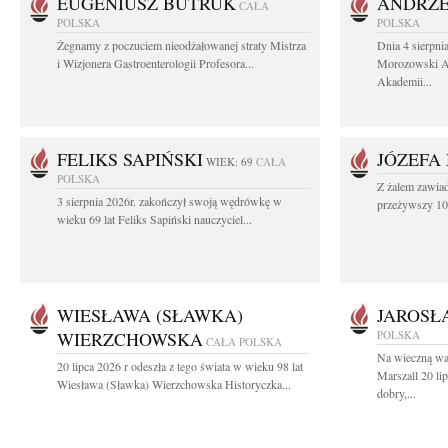
EUGENIUSZ BUTRUK
ANDRZE
CAŁA
POLSKA
POLSKA
Żegnamy z poczuciem nieodżałowanej straty Mistrza
Dnia 4 sierpni
i Wizjonera Gastroenterologii Profesora...
Morozowski Ab
Akademii...
FELIKS SAPIŃSKI
JÓZEFA
WIEK: 69
CAŁA
POLSKA
Z żalem zawiad
3 sierpnia 2026r. zakończył swoją wędrówkę w
przeżywszy 104
wieku 69 lat Feliks Sapiński nauczyciel...
WIESŁAWA (SŁAWKA)
JAROSŁ
WIERZCHOWSKA
POLSKA
CAŁA POLSKA
Na wieczną wa
20 lipca 2026 r odeszła z tego świata w wieku 98 lat
Marszall 20 l
Wiesława (Sławka) Wierzchowska Historyczka...
dobry,...