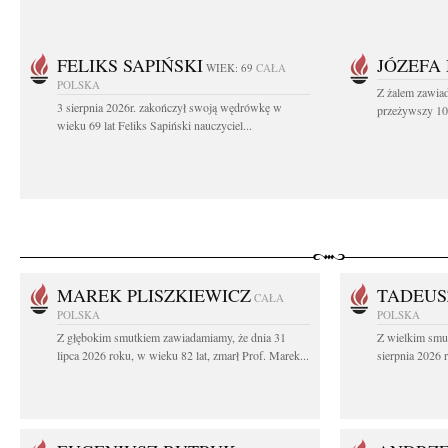
FELIKS SAPIŃSKI
JÓZEFA
WIEK: 69
CAŁA
POLSKA
Z żalem zawiad
3 sierpnia 2026r. zakończył swoją wędrówkę w
przeżywszy 104
wieku 69 lat Feliks Sapiński nauczyciel...
MAREK PLISZKIEWICZ
TADEUS
CAŁA
POLSKA
POLSKA
Z głębokim smutkiem zawiadamiamy, że dnia 31
Z wielkim smu
lipca 2026 roku, w wieku 82 lat, zmarł Prof. Marek...
sierpnia 2026 r