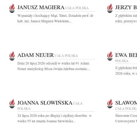
JANUSZ MAGIERA
JERZY 
CAŁA POLSKA
Wspaniały i kochający Mąż, Tatuś, Dziadziu prof. dr
Z głębokim ża
hab. inż. Janusz Magiera Wieloletni...
roku, przeżyws
ADAM NEUER
EWA BE
CAŁA POLSKA
POLSKA
Dnia 20 lipca 2026 odszedł w wieku lat 91 Adam
Z głębokim ból
Neuer muzykolog Msza święta żałobna zostanie...
2026 roku, w d
JOANNA SŁOWIŃSKA
SŁAWOM
CAŁA
POLSKA
CAŁA POLSK
24 lipca 2026 roku po długiej i ciężkiej chorobie w
Sławomir Ceza
wieku 55 lat zmarła Joanna Słowińska...
Uniwersytetu W