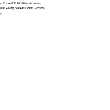
aw Marszall
31.07.2026
cała Polska
czną wachtę odszedł Kapitan Jarosław...
ej