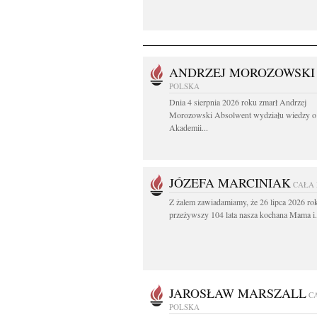
ANDRZEJ MOROZOWSKI
POLSKA
Dnia 4 sierpnia 2026 roku zmarł Andrzej
Morozowski Absolwent wydziału wiedzy o 
Akademii...
JÓZEFA MARCINIAK
CAŁA
Z żalem zawiadamiamy, że 26 lipca 2026 ro
przeżywszy 104 lata nasza kochana Mama i.
JAROSŁAW MARSZALL
C
POLSKA