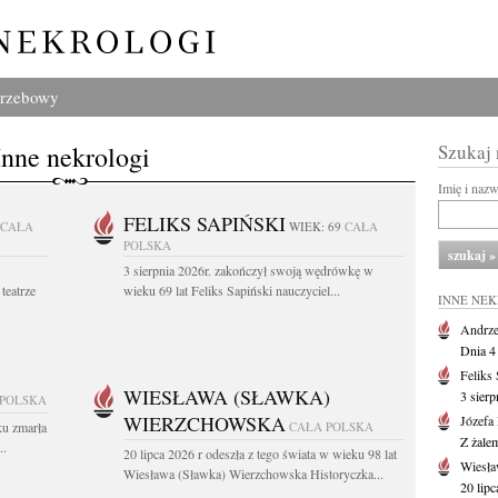
grzebowy
Inne nekrologi
Szukaj
Imię i naz
FELIKS SAPIŃSKI
CAŁA
WIEK: 69
CAŁA
POLSKA
3 sierpnia 2026r. zakończył swoją wędrówkę w
teatrze
wieku 69 lat Feliks Sapiński nauczyciel...
INNE NE
Andrze
Dnia 4 
Feliks
WIESŁAWA (SŁAWKA)
3 sierp
 POLSKA
WIERZCHOWSKA
Józefa
ku zmarła
CAŁA POLSKA
Z żale
..
20 lipca 2026 r odeszła z tego świata w wieku 98 lat
Wiesła
Wiesława (Sławka) Wierzchowska Historyczka...
20 lipc