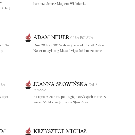
aw
hab. inż. Janusz Magiera Wieloletni...
 To był
ADAM NEUER
CAŁA POLSKA
a 2026
Dnia 20 lipca 2026 odszedł w wieku lat 91 Adam
ż,...
Neuer muzykolog Msza święta żałobna zostanie...
JOANNA SŁOWIŃSKA
AŁA
CAŁA
POLSKA
 lipca
24 lipca 2026 roku po długiej i ciężkiej chorobie w
..
wieku 55 lat zmarła Joanna Słowińska...
YM
KRZYSZTOF MICHAŁ