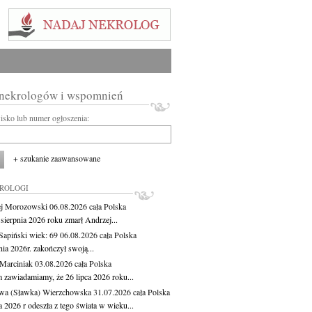
 nekrologów i wspomnień
wisko lub numer ogłoszenia:
+ szukanie zaawansowane
KROLOGI
j Morozowski
06.08.2026
cała Polska
sierpnia 2026 roku zmarł Andrzej...
 Sapiński
wiek: 69
06.08.2026
cała Polska
nia 2026r. zakończył swoją...
 Marciniak
03.08.2026
cała Polska
m zawiadamiamy, że 26 lipca 2026 roku...
wa (Sławka) Wierzchowska
31.07.2026
cała Polska
a 2026 r odeszła z tego świata w wieku...