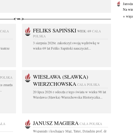
Jarosł
Na wie
+ więc
FELIKS SAPIŃSKI
CAŁA
WIEK: 69
CAŁA
POLSKA
3 sierpnia 2026r. zakończył swoją wędrówkę w
teatrze
wieku 69 lat Feliks Sapiński nauczyciel...
WIESŁAWA (SŁAWKA)
 POLSKA
WIERZCHOWSKA
ku zmarła
CAŁA POLSKA
..
20 lipca 2026 r odeszła z tego świata w wieku 98 lat
Wiesława (Sławka) Wierzchowska Historyczka...
JANUSZ MAGIERA
AŁA
CAŁA POLSKA
Wspaniały i kochający Mąż, Tatuś, Dziadziu prof. dr