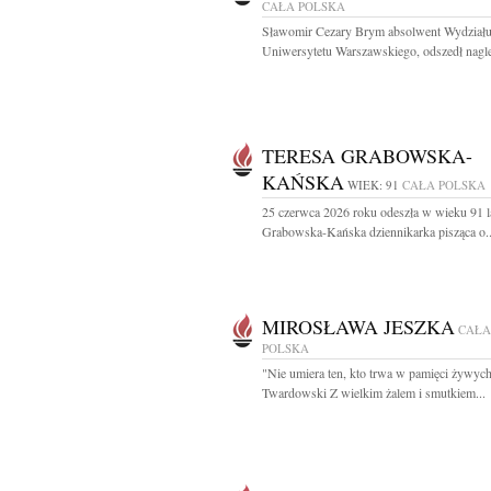
CAŁA POLSKA
Sławomir Cezary Brym absolwent Wydziału 
Uniwersytetu Warszawskiego, odszedł nagle
TERESA GRABOWSKA-
KAŃSKA
WIEK: 91
CAŁA POLSKA
25 czerwca 2026 roku odeszła w wieku 91 l
Grabowska-Kańska dziennikarka pisząca o..
MIROSŁAWA JESZKA
CAŁA
POLSKA
"Nie umiera ten, kto trwa w pamięci żywych
Twardowski Z wielkim żalem i smutkiem...