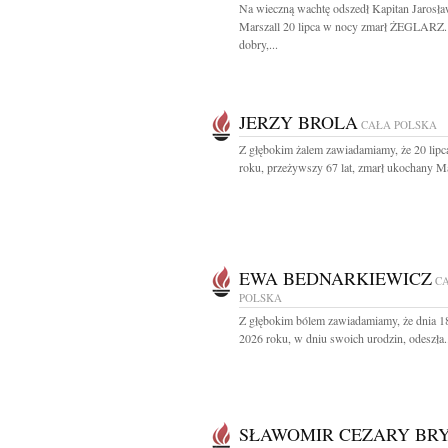
Na wieczną wachtę odszedł Kapitan Jarosł
Marszall 20 lipca w nocy zmarł ŻEGLARZ.
dobry,...
JERZY BROLA
CAŁA POLSKA
Z głębokim żalem zawiadamiamy, że 20 lipc
roku, przeżywszy 67 lat, zmarł ukochany Mą
EWA BEDNARKIEWICZ
C
POLSKA
Z głębokim bólem zawiadamiamy, że dnia 18
2026 roku, w dniu swoich urodzin, odeszła.
SŁAWOMIR CEZARY BR