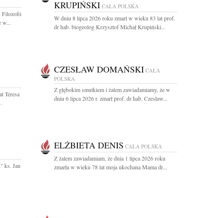
KRUPIŃSKI
CAŁA POLSKA
Filozofii
W dniu 8 lipca 2026 roku zmarł w wieku 83 lat prof.
 w...
dr hab. biogeolog Krzysztof Michał Krupiński...
CZESŁAW DOMAŃSKI
CAŁA
POLSKA
Z głębokim smutkiem i żalem zawiadamiamy, że w
at Teresa
dniu 6 lipca 2026 r. zmarł prof. dr hab. Czesław...
.
ELŻBIETA DENIS
CAŁA POLSKA
Z żalem zawiadamiam, że dnia 1 lipca 2026 roku
" ks. Jan
zmarła w wieku 78 lat moja ukochana Mama dr...