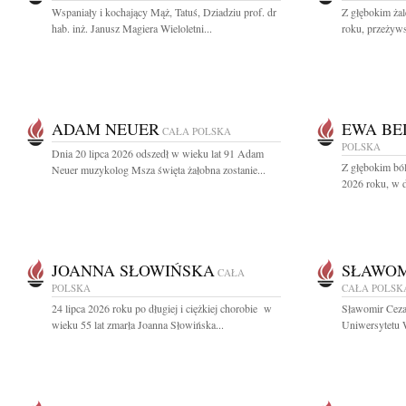
Wspaniały i kochający Mąż, Tatuś, Dziadziu prof. dr
Z głębokim ża
hab. inż. Janusz Magiera Wieloletni...
roku, przeżyws
ADAM NEUER
EWA BE
CAŁA POLSKA
POLSKA
Dnia 20 lipca 2026 odszedł w wieku lat 91 Adam
Z głębokim ból
Neuer muzykolog Msza święta żałobna zostanie...
2026 roku, w d
JOANNA SŁOWIŃSKA
SŁAWOM
CAŁA
POLSKA
CAŁA POLSK
24 lipca 2026 roku po długiej i ciężkiej chorobie w
Sławomir Ceza
wieku 55 lat zmarła Joanna Słowińska...
Uniwersytetu W