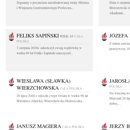
Żegnamy z poczuciem nieodżałowanej straty Mistrza
Dnia 4 sierpni
i Wizjonera Gastroenterologii Profesora...
Morozowski Ab
Akademii...
FELIKS SAPIŃSKI
JÓZEFA
WIEK: 69
CAŁA
POLSKA
Z żalem zawiad
3 sierpnia 2026r. zakończył swoją wędrówkę w
przeżywszy 104
wieku 69 lat Feliks Sapiński nauczyciel...
WIESŁAWA (SŁAWKA)
JAROSŁ
WIERZCHOWSKA
POLSKA
CAŁA POLSKA
Na wieczną wa
20 lipca 2026 r odeszła z tego świata w wieku 98 lat
Marszall 20 l
Wiesława (Sławka) Wierzchowska Historyczka...
dobry,...
JANUSZ MAGIERA
JERZY 
CAŁA POLSKA