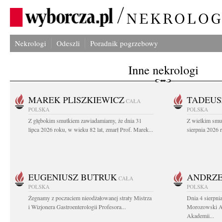
Nekrologi
Odeszli
Poradnik pogrzebowy
Inne nekrologi
MAREK PLISZKIEWICZ
TADEUS
CAŁA
POLSKA
POLSKA
Z głębokim smutkiem zawiadamiamy, że dnia 31
Z wielkim smu
lipca 2026 roku, w wieku 82 lat, zmarł Prof. Marek...
sierpnia 2026 r
EUGENIUSZ BUTRUK
ANDRZE
CAŁA
POLSKA
POLSKA
Żegnamy z poczuciem nieodżałowanej straty Mistrza
Dnia 4 sierpni
i Wizjonera Gastroenterologii Profesora...
Morozowski Ab
Akademii...