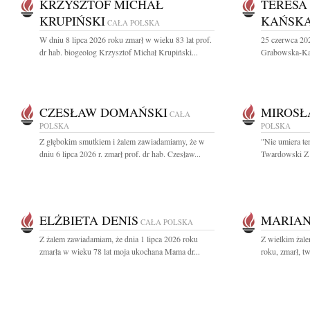
KRZYSZTOF MICHAŁ
TERESA
KRUPIŃSKI
KAŃSK
CAŁA POLSKA
W dniu 8 lipca 2026 roku zmarł w wieku 83 lat prof.
25 czerwca 202
dr hab. biogeolog Krzysztof Michał Krupiński...
Grabowska-Kańs
CZESŁAW DOMAŃSKI
MIROSŁ
CAŁA
POLSKA
POLSKA
Z głębokim smutkiem i żalem zawiadamiamy, że w
"Nie umiera te
dniu 6 lipca 2026 r. zmarł prof. dr hab. Czesław...
Twardowski Z 
ELŻBIETA DENIS
MARIAN
CAŁA POLSKA
Z żalem zawiadamiam, że dnia 1 lipca 2026 roku
Z wielkim żal
zmarła w wieku 78 lat moja ukochana Mama dr...
roku, zmarł, tw