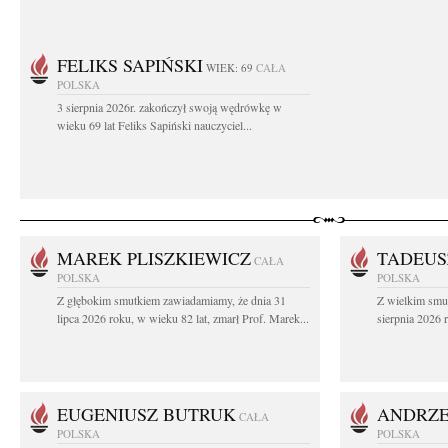
FELIKS SAPIŃSKI
WIEK: 69
CAŁA
POLSKA
3 sierpnia 2026r. zakończył swoją wędrówkę w
wieku 69 lat Feliks Sapiński nauczyciel...
MAREK PLISZKIEWICZ
TADEUS
CAŁA
POLSKA
POLSKA
Z głębokim smutkiem zawiadamiamy, że dnia 31
Z wielkim smu
lipca 2026 roku, w wieku 82 lat, zmarł Prof. Marek...
sierpnia 2026 r
EUGENIUSZ BUTRUK
ANDRZE
CAŁA
POLSKA
POLSKA