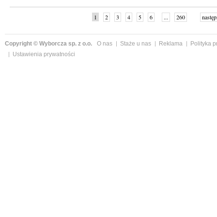
1
2
3
4
5
6
...
260
następ
Copyright © Wyborcza sp. z o.o.
O nas
Staże u nas
Reklama
Polityka 
Ustawienia prywatności