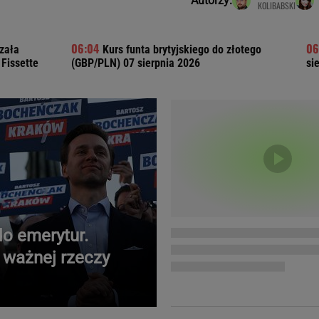
Autorzy:
KOLIBABSKI
Telewizor LG O
zała
Kurs funta brytyjskiego do złotego
Fissette
(GBP/PLN) 07 sierpnia 2026
si
o emerytur.
 ważnej rzeczy
Doda
Kalkulator Poro
Magda Gessler
Kalendarz dni p
Agnieszka Woźniak-Starak
Kalendarz ciąży