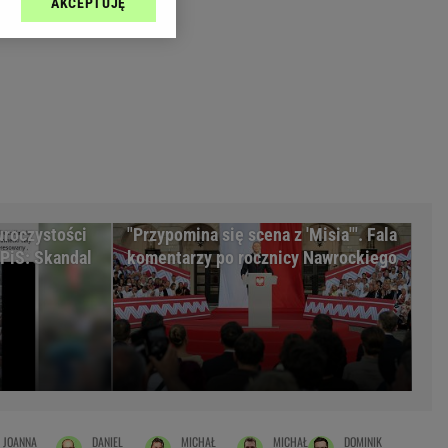
AKCEPTUJĘ
l sp. z o.o., jej
Zielona Góra
ić swoje preferencje
arzania danych poprzez
MAGAZYNY
ych”. Zmiana ustawień
syny
Kuchnia
a
Wysokie Obcasy
ach:
y
 celów identyfikacji.
omiar reklam i treści,
rynarka
uroczystości
"Przypomina się scena z 'Misia'". Fala
enka za 29zł
PiS: Skandal
komentarzy po rocznicy Nawrockiego
zula
 wide
y
to
kim obcasie
JOANNA
DANIEL
MICHAŁ
MICHAŁ
DOMINIK