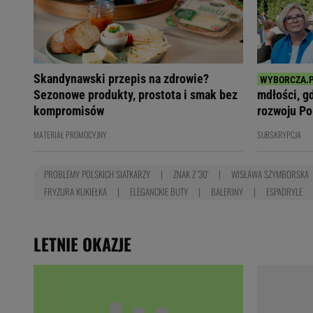
Skandynawski przepis na zdrowie?
Sezonowe produkty, prostota i smak bez
mdłości, g
kompromisów
rozwoju Po
MATERIAŁ PROMOCYJNY
SUBSKRYPCJA
PROBLEMY POLSKICH SIATKARZY
ZNAK Z '30'
WISŁAWA SZYMBORSKA
FRYZURA KUKIEŁKA
ELEGANCKIE BUTY
BALERINY
ESPADRYLE
LETNIE OKAZJE