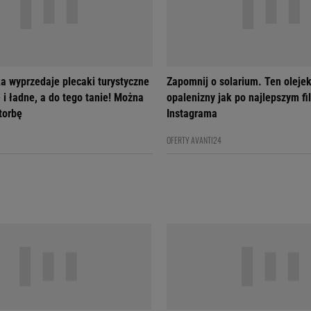
a wyprzedaje plecaki turystyczne
Zapomnij o solarium. Ten olejek
 i ładne, a do tego tanie! Można
opalenizny jak po najlepszym fil
 torbę
Instagrama
OFERTY AVANTI24