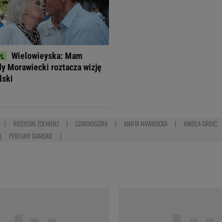
Wielowieyska: Mam
dy Morawiecki roztacza wizję
lski
ROSYJSKI ŻOŁNIERZ
CZARNOGÓRA
MARTA NAWROCKA
NIKOLA GRBIĆ
PERFUMY DAMSKIE