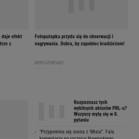
 daje efekt
Fotopułapka przyda się do obserwacji i
trze z
nagrywania. Dobra, by zapobiec kradzieżom!
OFERTY CZTERY KĄTY
Rozpoznasz tych
wybitnych aktorów PRL-u?
Wszyscy mylą się w 8.
pytaniu
"Przypomina się scena z 'Misia'". Fala
komentarzy po rocznicy Nawrockiego