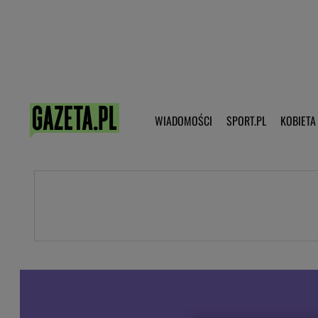
Poczta - Logowanie
Pobierz 
WIADOMOŚCI
SPORT.PL
KOBIETA
DZIECKO
KOBIETA
KULTURA
NEX
WIADOMOŚCI
SPORT
G.PL
Skoki narciarskie
Haps.pl
Ekstraklasa
Wiadomości ze świata
Bundesliga
Sport wiadomości
Liga Mistrzów
Horoskop
Liga Europy
Papież Franiszek
Koszykówka