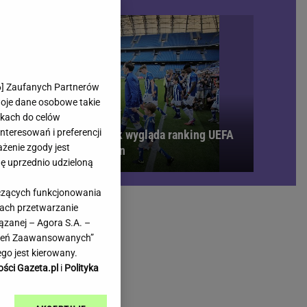
rmienia
Gliwice
Kielce
hodowe
Kraków
Lublin
Łódź
6
] Zaufanych Partnerów
woje dane osobowe takie
Olsztyn
likach do celów
Opole
teresowań i preferencji
bi się bardzo gorąco. Tak wygląda ranking UEFA
e
Płock
ażenie zgody jest
 meczach polskich drużyn
we
Poznań
dę uprzednio udzieloną
Radom
yczących funkcjonowania
Rzeszów
kach przetwarzanie
inowe
Sosnowiec
ązanej – Agora S.A. –
inowe
Szczecin
awień Zaawansowanych”
Melo Radio
Toruń
go jest kierowany.
Trójmiasto
ości Gazeta.pl
i
Polityka
Warszawa
Wrocław