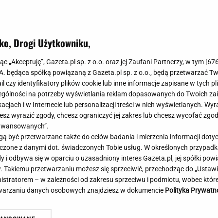
Meghan Markle
Krzesełka do ka
Magda Gessler
Łóżka dla dzieci
Barbara Kurdej-Szatan
Foteliki samoc
ko, Drogi Użytkowniku,
Księżna Kate
Przepisy
Porady
Jak zrobić?
jąc „Akceptuję”, Gazeta.pl sp. z o.o. oraz jej Zaufani Partnerzy, w tym [
67
.A. będąca spółką powiązaną z Gazeta.pl sp. z o.o., będą przetwarzać T
Na czasie
Grzyby
ail czy identyfikatory plików cookie lub inne informacje zapisane w tych p
Memy
Koronawirus
gólności na potrzeby wyświetlania reklam dopasowanych do Twoich zain
Pucharowa wygrana Chicago. 64 minuty
Ro
Radio Zet
Porady - Zdrowi
acjach i w Internecie lub personalizacji treści w nich wyświetlanych. Wyr
Lewandowskiego
po
Radio Pogoda
Sukienki jeanso
cesz wyrazić zgody, chcesz ograniczyć jej zakres lub chcesz wycofać zgo
Radio internetowe
Torebki worki
aawansowanych”.
 być przetwarzane także do celów badania i mierzenia informacji dot
Rock Radio
Życzenia
 łączone z danymi dot. świadczonych Tobie usług. W określonych przypad
Złote Przeboje
Życzenia urodz
i odbywa się w oparciu o uzasadniony interes Gazeta.pl, jej spółki powi
Chillizet - radio internetowe
Życzenia imien
. Takiemu przetwarzaniu możesz się sprzeciwić, przechodząc do „Ust
Podcasty
Newsy, plotki - 
nistratorem – w zależności od zakresu sprzeciwu i podmiotu, wobec które
E-booki - Audiobooki
Lifestyle
etwarzaniu danych osobowych znajdziesz w dokumencie
Polityka Prywatn
Planeta.pl
Co obejrzeć