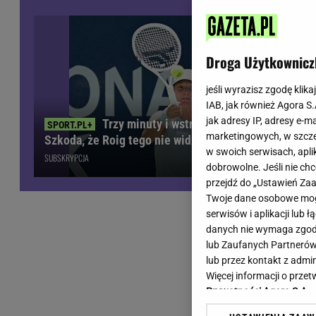
Wiadomości z Polski
Tenis
Plotki na topie
Sporty Walki
Niedziela handlowa
Siatkówka
Droga Użytkownicz
Informacje na bieżąco
PlusLiga
Metro Warszawa
Lekkoatletyka
jeśli wyrazisz zgodę klika
IAB, jak również Agora S
Duży Format
Kolarstwo
jak adresy IP, adresy e-m
Trzy minuty i wstrząs u Igi Świątek.
Pogoda Warszawa
Bieganie
marketingowych, w szcze
Szkoda, że Roig tego nie widział
Pogoda Kraków
Trening - ćwiczenia
w swoich serwisach, aplik
SUBSKRYPCJA
Pogoda Gdańsk
Ćwiczenia
dobrowolne. Jeśli nie ch
Pogoda Poznań
Dieta - Odżywianie
przejdź do „Ustawień Z
Twoje dane osobowe mogą
Pogoda Wrocław
Jak schudnąć?
serwisów i aplikacji lub
Gazeta na X
Sport - Fitness
danych nie wymaga zgody 
Fitness
lub Zaufanych Partnerów
F1 - Formuła 1
lub przez kontakt z admi
Więcej informacji o prz
Prywatności Agora S.A.