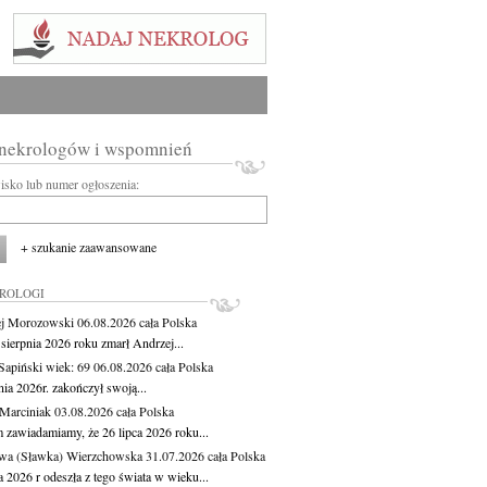
 nekrologów i wspomnień
wisko lub numer ogłoszenia:
+ szukanie zaawansowane
KROLOGI
j Morozowski
06.08.2026
cała Polska
sierpnia 2026 roku zmarł Andrzej...
 Sapiński
wiek: 69
06.08.2026
cała Polska
nia 2026r. zakończył swoją...
 Marciniak
03.08.2026
cała Polska
m zawiadamiamy, że 26 lipca 2026 roku...
wa (Sławka) Wierzchowska
31.07.2026
cała Polska
a 2026 r odeszła z tego świata w wieku...