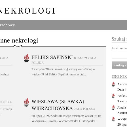
grzebowy
Inne nekrologi
Szukaj
Imię i naz
FELIKS SAPIŃSKI
CAŁA
WIEK: 69
CAŁA
POLSKA
3 sierpnia 2026r. zakończył swoją wędrówkę w
teatrze
wieku 69 lat Feliks Sapiński nauczyciel...
INNE NE
Andrze
Dnia 4 
Feliks
WIESŁAWA (SŁAWKA)
3 sierp
 POLSKA
WIERZCHOWSKA
Józefa
ku zmarła
CAŁA POLSKA
Z żale
..
20 lipca 2026 r odeszła z tego świata w wieku 98 lat
Wiesła
Wiesława (Sławka) Wierzchowska Historyczka...
20 lipc