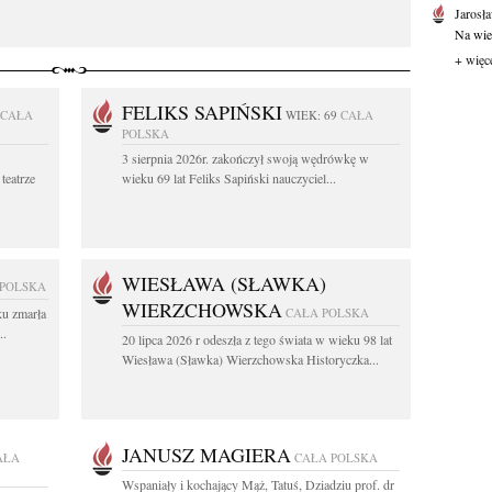
Jarosł
Na wie
+ więc
FELIKS SAPIŃSKI
CAŁA
WIEK: 69
CAŁA
POLSKA
3 sierpnia 2026r. zakończył swoją wędrówkę w
teatrze
wieku 69 lat Feliks Sapiński nauczyciel...
WIESŁAWA (SŁAWKA)
 POLSKA
WIERZCHOWSKA
ku zmarła
CAŁA POLSKA
..
20 lipca 2026 r odeszła z tego świata w wieku 98 lat
Wiesława (Sławka) Wierzchowska Historyczka...
JANUSZ MAGIERA
AŁA
CAŁA POLSKA
Wspaniały i kochający Mąż, Tatuś, Dziadziu prof. dr