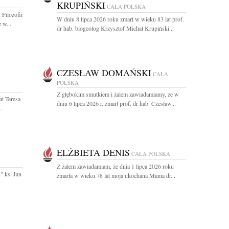
KRUPIŃSKI
CAŁA POLSKA
Filozofii
W dniu 8 lipca 2026 roku zmarł w wieku 83 lat prof.
 w...
dr hab. biogeolog Krzysztof Michał Krupiński...
CZESŁAW DOMAŃSKI
CAŁA
POLSKA
Z głębokim smutkiem i żalem zawiadamiamy, że w
at Teresa
dniu 6 lipca 2026 r. zmarł prof. dr hab. Czesław...
.
ELŻBIETA DENIS
CAŁA POLSKA
Z żalem zawiadamiam, że dnia 1 lipca 2026 roku
" ks. Jan
zmarła w wieku 78 lat moja ukochana Mama dr...