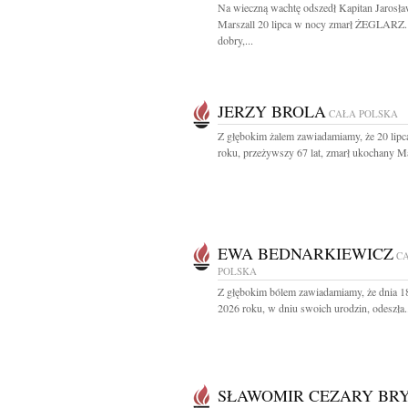
Na wieczną wachtę odszedł Kapitan Jarosł
Marszall 20 lipca w nocy zmarł ŻEGLARZ.
dobry,...
JERZY BROLA
CAŁA POLSKA
Z głębokim żalem zawiadamiamy, że 20 lipc
roku, przeżywszy 67 lat, zmarł ukochany Mą
EWA BEDNARKIEWICZ
C
POLSKA
Z głębokim bólem zawiadamiamy, że dnia 18
2026 roku, w dniu swoich urodzin, odeszła.
SŁAWOMIR CEZARY BR