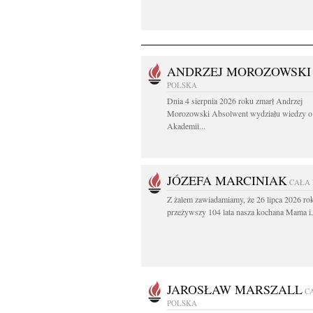
ANDRZEJ MOROZOWSKI
POLSKA
Dnia 4 sierpnia 2026 roku zmarł Andrzej
Morozowski Absolwent wydziału wiedzy o 
Akademii...
JÓZEFA MARCINIAK
CAŁA
Z żalem zawiadamiamy, że 26 lipca 2026 ro
przeżywszy 104 lata nasza kochana Mama i.
JAROSŁAW MARSZALL
C
POLSKA