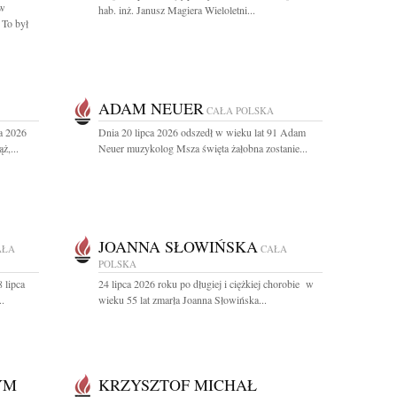
aw
hab. inż. Janusz Magiera Wieloletni...
 To był
ADAM NEUER
CAŁA POLSKA
a 2026
Dnia 20 lipca 2026 odszedł w wieku lat 91 Adam
ż,...
Neuer muzykolog Msza święta żałobna zostanie...
JOANNA SŁOWIŃSKA
AŁA
CAŁA
POLSKA
 lipca
24 lipca 2026 roku po długiej i ciężkiej chorobie w
..
wieku 55 lat zmarła Joanna Słowińska...
YM
KRZYSZTOF MICHAŁ