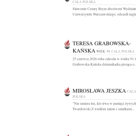
CAŁA POLSKA
Sławomir Cezary Brym absolwent Wydziału 
Uniwersytetu Warszawskiego, odszedł nagle
TERESA GRABOWSKA-
KAŃSKA
WIEK: 91
CAŁA POLSKA
25 czerwca 2026 roku odeszła w wieku 91 l
Grabowska-Kańska dziennikarka pisząca o..
MIROSŁAWA JESZKA
CAŁA
POLSKA
"Nie umiera ten, kto trwa w pamięci żywych
Twardowski Z wielkim żalem i smutkiem...