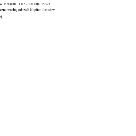
aw Marszall
31.07.2026
cała Polska
czną wachtę odszedł Kapitan Jarosław...
ej